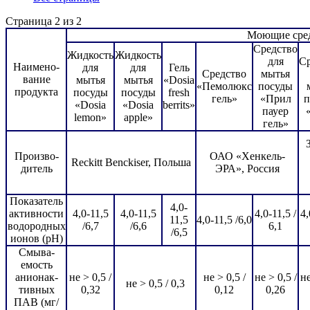
Страница 2 из 2
Моющие сред
Средство
Жидкость
Жидкость
для
Ср
Наимено-
для
для
Гель
Средство
мытья
вание
мытья
мытья
«Dosia
«Пемолюкс
посуды
продукта
посуды
посуды
fresh
гель»
«Прил
п
«Dosia
«Dosia
berrits»
пауер
lemon»
apple»
гель»
Произво-
ОАО «Хенкель-
Reckitt Benckiser, Польша
дитель
ЭРА», Россия
Показатель
4,0-
активности
4,0-11,5
4,0-11,5
4,0-11,5 /
4,
11,5
4,0-11,5 /6,0
водородных
/6,7
/6,6
6,1
/6,5
ионов (pH)
Смыва-
емость
анионак-
не > 0,5 /
не > 0,5 /
не > 0,5 /
не
не > 0,5 / 0,3
тивных
0,32
0,12
0,26
ПАВ (мг/