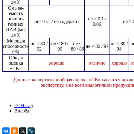
дм3)
Смыва-
емость
неионо-
не > 0,1 /
не > 0,1 / не содержит
не > 
генных
0,06
ПАВ (мг/
дм3)
Моющая
не < 80 /
не < 80 /
не <
не < 80 /
н
способность
не < 80 / 97
92
90
80 / 86
94
(%)
Общая
оценка
хорошо
отлично
хорошо
о
«ПК»
Данные экспертизы и общая оценка «ПК» касаются исклю
экспертизу, а не всей аналогичной продукц
<< Назад
Вперёд