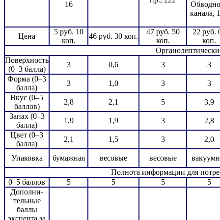
16
Обводно
канала, 
5 руб. 10
47 руб. 50
22 руб. 
Цена
46 руб. 30 коп.
коп.
коп.
коп.
Органолептически
Поверхность
3
0,6
3
3
(0–3 балла)
Форма (0–3
3
1,0
3
3
балла)
Вкус (0–5
2,8
2,1
5
3,9
баллов)
Запах (0–3
1,9
1,9
3
2,8
балла)
Цвет (0–3
2,1
1,5
3
2,0
балла)
Упаковка
бумажная
весовые
весовые
вакуумн
Полнота информации для потре
0–5 баллов
5
5
5
5
Дополни-
тельные
баллы
эксперта за