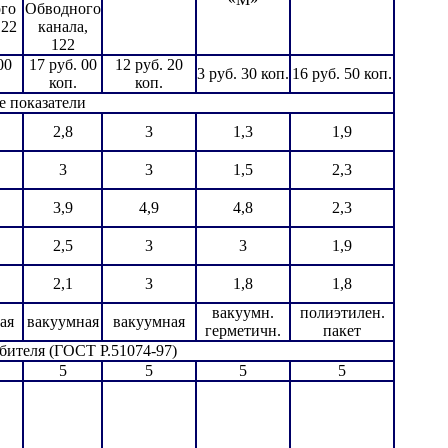
го
Обводного
122
канала,
122
00
17 руб. 00
12 руб. 20
3 руб. 30 коп.
16 руб. 50 коп.
коп.
коп.
е показатели
2,8
3
1,3
1,9
3
3
1,5
2,3
3,9
4,9
4,8
2,3
2,5
3
3
1,9
2,1
3
1,8
1,8
вакуумн.
полиэтилен.
ая
вакуумная
вакуумная
герметичн.
пакет
бителя (ГОСТ Р.51074-97)
5
5
5
5