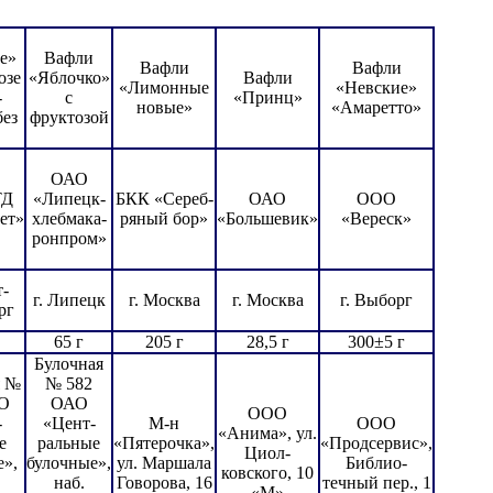
е»
Вафли
Вафли
Вафли
озе
«Яблочко»
Вафли
«Лимонные
«Невские»
-
с
«Принц»
новые»
«Амаретто»
без
фруктозой
ОАО
ТД
«Липецк-
БКК «Сереб-
ОАО
ООО
ет»
хлебмака-
ряный бор»
«Большевик»
«Вереск»
ронпром»
т-
г. Липецк
г. Москва
г. Москва
г. Выборг
рг
65 г
205 г
28,5 г
300±5 г
Булочная
я №
№ 582
О
ОАО
ООО
-
«Цент-
М-н
ООО
«Анима», ул.
е
ральные
«Пятерочка»,
«Продсервис»,
Циол-
е»,
булочные»,
ул. Маршала
Библио-
ковского, 10
наб.
Говорова, 16
течный пер., 1
«М»