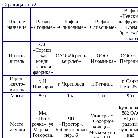
Страница 2 из 2
Вафли
«Невски
Полное
Вафли
Вафли
Вафли
на фрукт
название
«Ягодные»
«Сливочные»
«Сливочные»
«Крем
брюле» 
сахара
ЗАО
«Сормов-
Изгото-
ская
ОАО «Черепо-
ООО
ООО «
витель
конди-
вецхлеб»
«Изюминка»
«Петроди
терская
фабрика»
Город-
г. Н.
г. Санк
изгото-
г. Череповец
г. Гатчина
Новгород
Петербу
витель
Масса
80 г
1 кг
1 кг
95 г
Булочна
М-н
582 ОА
Универсам
«Пяте-
ЧП
«Цент
«Соборное
Место
рочка», ул.
«Простор»,
ральны
кольцо»,
закупки
Маршала
Библиотечный
булочны
Московский
Говорова,
пер., 6
наб.
пр., 222