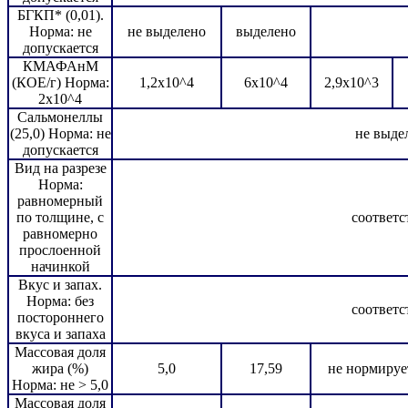
БГКП* (0,01).
Норма: не
не выделено
выделено
допускается
КМАФАнМ
(КОЕ/г) Норма:
1,2х10^4
6х10^4
2,9х10^3
2х10^4
Сальмонеллы
(25,0) Норма: не
не выде
допускается
Вид на разрезе
Норма:
равномерный
по толщине, с
соответс
равномерно
прослоенной
начинкой
Вкус и запах.
Норма: без
соответс
постороннего
вкуса и запаха
Массовая доля
жира (%)
5,0
17,59
не нормируе
Норма: не > 5,0
Массовая доля