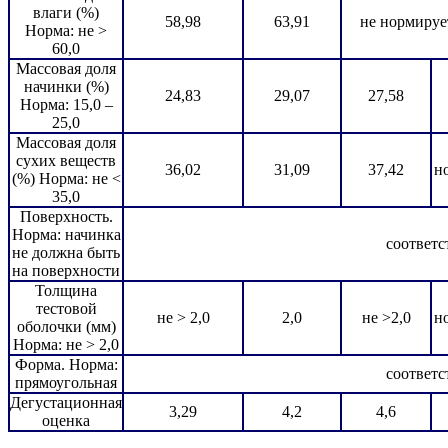
влаги (%)
58,98
63,91
не нормируе
Норма: не >
60,0
Массовая доля
начинки (%)
24,83
29,07
27,58
Норма: 15,0 –
25,0
Массовая доля
сухих веществ
36,02
31,09
37,42
н
(%) Норма: не <
35,0
Поверхность.
Норма: начинка
соответс
не должна быть
на поверхности
Толщина
тестовой
не > 2,0
2,0
не >2,0
н
оболочки (мм)
Норма: не > 2,0
Форма. Норма:
cоответс
прямоугольная
Дегустационная
3,29
4,2
4,6
оценка