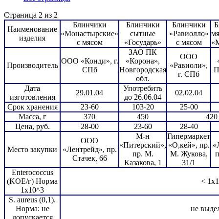
Страница 2 из 2
Блинчики
Блинчики
Блинчики
Б
Наименование
«Монастырские»
сытные
«Равиолло»
мя
изделия
с мясом
«Государь»
с мясом
«
ЗАО ПК
ООО
ООО «Конди», г.
«Корона»,
Производитель
«Равиоли»,
СПб
Новгородская
П
г. СПб
обл.
Дата
Употребить
29.01.04
02.02.04
изготовления
до 26.06.04
Срок хранения
23-60
103-20
25-00
Масса, г
370
450
420
Цена, руб.
28-00
23-60
28-40
М-н
Гипермаркет
ООО
«Питерский»,
«О,кей», пр.
«
Место закупки
«Лентрейд», пр.
пр. М.
М. Жукова,
п
Стачек, 66
Казакова, 1
31/1
Enterococcus
(KOE/г) Норма
< 1x1
1x10^3
S. aureus (0,1).
Норма: не
не выде
допускается