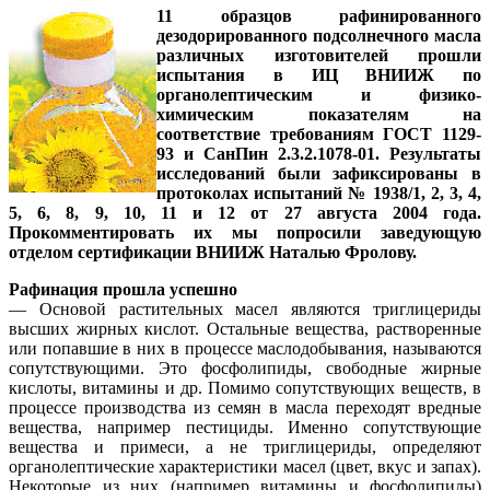
11 образцов рафинированного
дезодорированного подсолнечного масла
различных изготовителей прошли
испытания в ИЦ ВНИИЖ по
органолептическим и физико-
химическим показателям на
соответствие требованиям ГОСТ 1129-
93 и СанПин 2.3.2.1078-01. Результаты
исследований были зафиксированы в
протоколах испытаний № 1938/1, 2, 3, 4,
5, 6, 8, 9, 10, 11 и 12 от 27 августа 2004 года.
Прокомментировать их мы попросили заведующую
отделом сертификации ВНИИЖ Наталью Фролову.
Рафинация прошла успешно
— Основой растительных масел являются триглицериды
высших жирных кислот. Остальные вещества, растворенные
или попавшие в них в процессе маслодобывания, называются
сопутствующими. Это фосфолипиды, свободные жирные
кислоты, витамины и др. Помимо сопутствующих веществ, в
процессе производства из семян в масла переходят вредные
вещества, например пестициды. Именно сопутствующие
вещества и примеси, а не триглицериды, определяют
органолептические характеристики масел (цвет, вкус и запах).
Некоторые из них (например витамины и фосфолипиды)