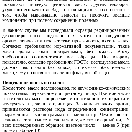
повышают пищевую ценность масла, другие, наоборот,
ухудшают его качество. Задача рафинации как раз и состоит в
том, чтобы максимально вывести из продукта вредные
компоненты при полном сохранении полезных.
В данном случае мы исследовали образцы рафинированных
дезодорированных подсолнечных масел по следующим
органолептическим показателям: прозрачность, вкус и запах.
Согласно требованиям нормативной документации, такие
масла должны быть прозрачными, без осадка. Этому
требованию соответствуют все образцы. По второму
показателю, согласно требованиям ГОСТа, исследуемые масла
должны были быть без запаха, со вкусом обезличенного
масла, чему и соответствовали по факту все образцы.
Пищевая ценность на высоте
Кроме того, масла исследовались по двум физико-химическим
показателям: перекисному и цветному числу. Цветное число
растительных масел определяет интенсивность их окраски и
измеряется в условных единицах. За одну из таких единиц
принимаются растворы йода определенной концентрации,
выраженной в миллиграммах на миллилитр. Чем выше эта
величина, тем темнее масло и тем хуже его товарный вид. У
всех исследованных образцов цветное число — менее 5 (при
норме не более 10).