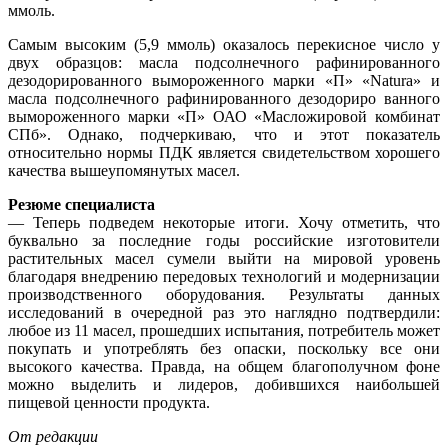
ммоль.
Самым высоким (5,9 ммоль) оказалось перекисное число у
двух образцов: масла подсолнечного рафинированного
дезодорированного вымороженного марки «П» «Natura» и
масла подсолнечного рафинированного дезодориро ванного
вымороженного марки «П» ОАО «Масложировой комбинат
СПб». Однако, подчеркиваю, что и этот показатель
относительно нормы ПДК является свидетельством хорошего
качества вышеупомянутых масел.
Резюме специалиста
— Теперь подведем некоторые итоги. Хочу отметить, что
буквально за последние годы российские изготовители
растительных масел сумели выйти на мировой уровень
благодаря внедрению передовых технологий и модернизации
производственного оборудования. Результаты данных
исследований в очередной раз это наглядно подтвердили:
любое из 11 масел, прошедших испытания, потребитель может
покупать и употреблять без опаски, поскольку все они
высокого качества. Правда, на общем благополучном фоне
можно выделить и лидеров, добившихся наибольшей
пищевой ценности продукта.
От редакции