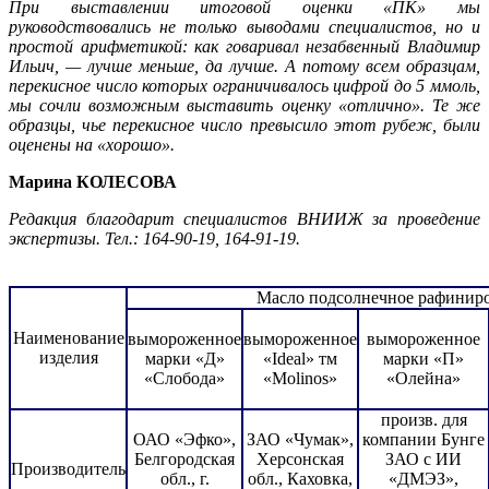
При выставлении итоговой оценки «ПК» мы
руководствовались не только выводами специалистов, но и
простой арифметикой: как говаривал незабвенный Владимир
Ильич, — лучше меньше, да лучше. А потому всем образцам,
перекисное число которых ограничивалось цифрой до 5 ммоль,
мы сочли возможным выставить оценку «отлично». Те же
образцы, чье перекисное число превысило этот рубеж, были
оценены на «хорошо».
Марина КОЛЕСОВА
Редакция благодарит специалистов ВНИИЖ за проведение
экспертизы. Тел.: 164-90-19, 164-91-19.
Масло подсолнечное рафиниро
Наименование
вымороженное
вымороженное
вымороженное
изделия
марки «Д»
«Ideal» тм
марки «П»
«Слобода»
«Molinos»
«Олейна»
произв. для
ОАО «Эфко»,
ЗАО «Чумак»,
компании Бунге
Белгородская
Херсонская
ЗАО с ИИ
Производитель
обл., г.
обл., Каховка,
«ДМЭЗ»,