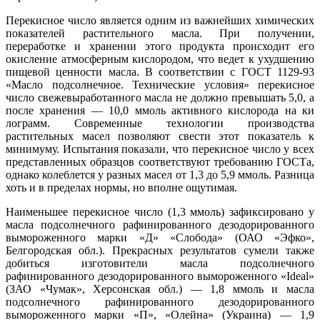
Перекисное число является одним из важнейших химических
показателей растительного масла. При получении,
переработке и хранении этого продукта происходит его
окисление атмосферным кислородом, что ведет к ухудшению
пищевой ценности масла. В соответствии с ГОСТ 1129-93
«Масло подсолнечное. Технические условия» перекисное
число свежевыработанного масла не должно превышать 5,0, а
после хранения — 10,0 ммоль активного кислорода на ки
лограмм. Современные технологии производства
растительных масел позволяют свести этот показатель к
минимуму. Испытания показали, что перекисное число у всех
представленных образцов соответствуют требованию ГОСТа,
однако колеблется у разных масел от 1,3 до 5,9 ммоль. Разница
хоть и в пределах нормы, но вполне ощутимая.
Наименьшее перекисное число (1,3 ммоль) зафиксировано у
масла подсолнечного рафинированного дезодорированного
вымороженного марки «Д» «Слобода» (ОАО «Эфко»,
Белгородская обл.). Прекрасных результатов сумели также
добиться изготовители масла подсолнечного
рафинированного дезодорированного вымороженного «Ideal»
(ЗАО «Чумак», Херсонская обл.) — 1,8 ммоль и масла
подсолнечного рафинированного дезодорированного
вымороженного марки «П», «Олейна» (Украина) — 1,9