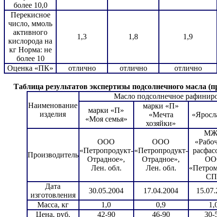
более 10,0
Перекисное
число, ммоль
активного
1,3
1,8
1,9
кислорода на
кг Норма: не
более 10
Оценка «ПК»
отлично
отлично
отлично
Таблица результатов экспертизы подсолнечного масла (п
Масло подсолнечное рафиниро
Наименование
марки «П»
марки «П»
изделия
«Мечта
«Яросл
«Моя семья»
хозяйки»
МЖ
ООО
ООО
«Рабо
«Петропродукт-
«Петропродукт-
расфас
Производитель
Отрадное»,
Отрадное»,
ОО
Лен. обл.
Лен. обл.
«Петром
СП
Дата
30.05.2004
17.04.2004
15.07.
изготовления
Масса, кг
1,0
0,9
1,
Цена, руб.
42-90
46-90
30-