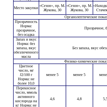
«Сезон», пр. М.
«Сезон», пр. М.
«Находка
Место закупки
Жукова, 30
Жукова, 30
Стачек
Органолептические пока
Прозрачность
Норма:
Прозрачное, б
прозрачное,
без осадка
Запах и вкус
Норма: без
запаха, вкус
Без запаха, вкус обе
обезличенного
масла
Физико-химические пока
Цветное
число, мг
J2/100 г
менее 5
менее 5
мене
Норма: не
более 10,0
Перекисное
число, ммоль
активного
4,6
4,8
5,
кислорода на
кг Норма: не