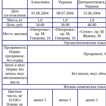
Алексеевка
Украина
Днепропетровск,
Украина
Дата
01.06.2004
08.07.2004
15.06.2004
изготовления
Масса, кг
1,0
1,0
1,0
Цена, руб.
34-60
36-90
46-80
«Пятерочка»,
«Пятерочка»,
«Сезон», пр. М.
Место закупки
пр. М.
пр. М.
Жукова, 30
Говорова, 16
Говорова, 16
Органолептические пока
Прозрачность
Норма:
Прозрачное, б
прозрачное,
без осадка
Запах и вкус
Норма: без
запаха, вкус
Без запаха, вкус обе
обезличенного
масла
Физико-химические пока
Цветное
число, мг
J2/100 г
менее 5
менее 5
менее 5
Норма: не