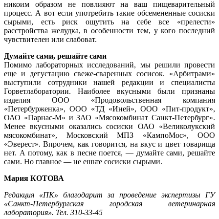
никоим образом не повлияют на ваш пищеварительный
процесс. А вот если употребить такие обсемененные сосиски
сырыми, есть риск ощутить на себе все «прелести»
расстройства желудка, в особенности тем, у кого последний
чувствителен или слабоват.
Думайте сами, решайте сами
Помимо лабораторных исследований, мы решили провести
еще и дегустацию свеже-сваренных сосисок. «Арбитрами»
выступили сотрудники нашей редакции и специалисты
Горветлаборатории. Наиболее вкусными были признаны
изделия ООО «Продовольственная компания
«Петербурженка», ООО «ТД «Иней», ООО «Пит-продукт»,
ОАО «Парнас-М» и ЗАО «Мясокомбинат Санкт-Петербург».
Менее вкусными оказались сосиски ОАО «Великолукский
мясокомбинат», Московский МПЗ «КампоМос», ООО
«Эверест». Впрочем, как говорится, на вкус и цвет товарища
нет. А потому, как в песне поется, — думайте сами, решайте
сами. Но главное — не ешьте сосиски сырыми.
Мария КОТОВА
Редакция «ПК» благодарит за проведение экспертизы ГУ
«Санкт-Петербургская городская ветеринарная
лаборатория». Тел. 310-33-45