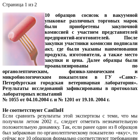
Страница 1 из 2
10 образцов сосисок в вакуумной
упаковке различных торговых марок
были приобретены закупочной
комиссией с участием представителей
предприятий-изготовителей. После
закупки участники комиссии подписали
акт, где были указаны наименования
продукта, изготовителя, а также место
закупки и цена. Далее образцы были
проанализированы по
органолептическим, физико-химическим и
микробиологическим показателям в ГУ «Санкт-
Петербургская городская ветеринарная лаборатория».
Результаты исследований зафиксированы в протоколах
лабораторных испытаний
№ 1055 от 04.10.2004 г. и № 1201 от 19.10. 2004 г.
Не соответствуют СанПиН
Если сравнить результаты этой экспертизы с теми, что мы
получили летом 2002 г., следует отметить незначительную
положительную динамику. Так, если ранее один из 8 образцов
был забракован по органолептическому показателю «вкус», то
сейчас все 10 образцов формально соответствуют требованиям