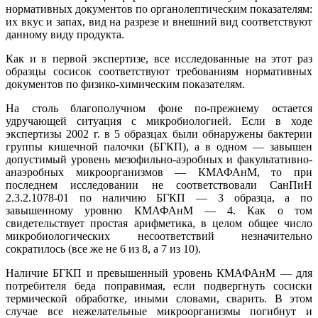
нормативных документов по органолептическим показателям:
их вкус и запах, вид на разрезе и внешний вид соответствуют
данному виду продукта.
Как и в первой экспертизе, все исследованные на этот раз
образцы сосисок соответствуют требованиям нормативных
документов по физико-химическим показателям.
На столь благополучном фоне по-прежнему остается
удручающей ситуация с микробиологией. Если в ходе
экспертизы 2002 г. в 5 образцах были обнаружены бактерии
группы кишечной палочки (БГКП), а в одном — завышен
допустимый уровень мезофильно-аэробных и факультативно-
анаэробных микроорганизмов — КМАФАнМ, то при
последнем исследовании не соответствовали СанПиН
2.3.2.1078-01 по наличию БГКП — 3 образца, а по
завышенному уровню КМАФАнМ — 4. Как о том
свидетельствует простая арифметика, в целом общее число
микробиологических несоответствий незначительно
сократилось (все же не 6 из 8, а 7 из 10).
Наличие БГКП и превышенный уровень КМАФАнМ — для
потребителя беда поправимая, если подвергнуть сосиски
термической обработке, иными словами, сварить. В этом
случае все нежелательные микроорганизмы погибнут и