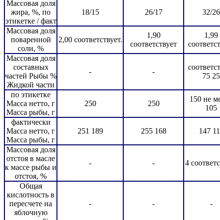
Массовая доля
жира, %, по
18/15
26/17
32/26
этикетке / факт
Массовая доля
1,90
1,99
поваренной
2,00 соответствует.
соответствует
соответс
соли, %
Массовая доля
составных
соответс
-
-
частей Рыбы %
75 25
Жидкой части
по этикетке
150 не м
Масса нетто, г
250
250
105
Масса рыбы, г
фактически
Масса нетто, г
251 189
255 168
147 1
Масса рыбы, г
Массовая доля
отстоя в масле
-
-
4 соответс
к массе рыбы и
отстоя, %
Общая
кислотность в
пересчете на
-
-
-
яблочную