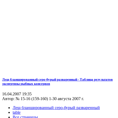
Лещ бланшированный серо-бурый разваренный - Таблица результатов
экспертизы рыбных консервов
16.04.2007 19:35
Автор:
№ 15-16 (159-160) 1-30 августа 2007 г.
Лещ бланшированный серо-бурый разваренный
table
Все страницы