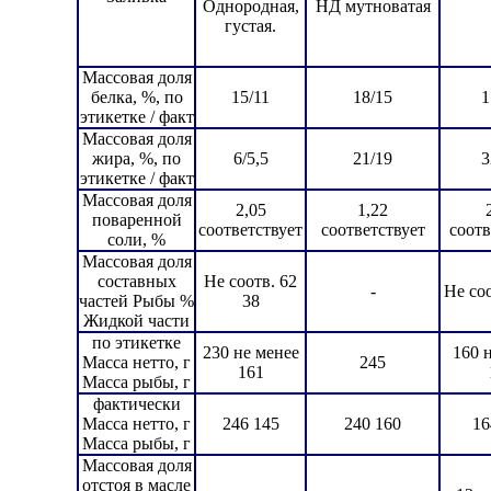
Однородная,
НД мутноватая
густая.
Массовая доля
белка, %, по
15/11
18/15
1
этикетке / факт
Массовая доля
жира, %, по
6/5,5
21/19
3
этикетке / факт
Массовая доля
2,05
1,22
поваренной
соответствует
соответствует
соотв
соли, %
Массовая доля
составных
Не соотв. 62
-
Не соо
частей Рыбы %
38
Жидкой части
по этикетке
230 не менее
160 
Масса нетто, г
245
161
Масса рыбы, г
фактически
Масса нетто, г
246 145
240 160
16
Масса рыбы, г
Массовая доля
отстоя в масле