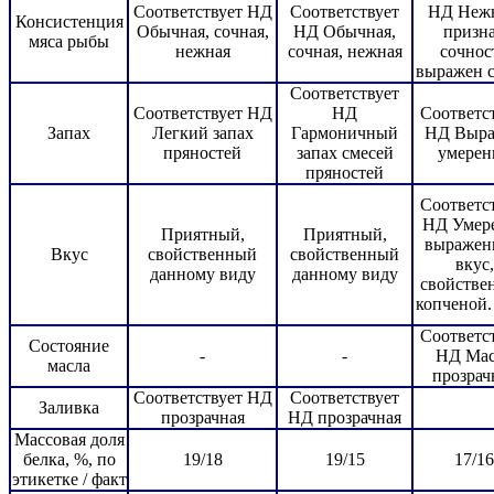
Соответствует НД
Соответствует
НД Нежн
Консистенция
Обычная, сочная,
НД Обычная,
призн
мяса рыбы
нежная
сочная, нежная
сочнос
выражен с
Соответствует
Соответствует НД
НД
Соответс
Запах
Легкий запах
Гармоничный
НД Выр
пряностей
запах смесей
умерен
пряностей
Соответс
НД Умер
Приятный,
Приятный,
выражен
Вкус
свойственный
свойственный
вкус,
данному виду
данному виду
свойстве
копченой.
Соответс
Состояние
-
-
НД Мас
масла
прозрач
Соответствует НД
Соответствует
Заливка
прозрачная
НД прозрачная
Массовая доля
белка, %, по
19/18
19/15
17/16
этикетке / факт