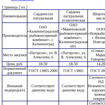
Страница 2 из 2
Сардина
Сардинелла
Шпроты
Наименование
натуральная
натуральная
масл
атлантическая
ОАО
ОАО
«Мамоновский
ООО
«Калининградский
рыбоконсервный
«Новрыбп
Производитель
рыбоконсервный
комбинат»,
г. Вели
комбинат», г.
Калининградская
Новгор
Калининград
обл.
«Семья»,
«Патэрсон», ул. В.
«Патэрсон», ул.
Место закупки
Марш
Алексеева, 6
В. Алексеева, 6
Говорова
Цена, руб.
18-50
18-50
14-2
Нормативный
ГОСТ 13865-2000
ГОСТ 13865
ГОСТ 28
документ
Соответс
НД
Внешний
Соответствует
Соответствует
Незначите
видпродукта
данному виду
данному виду
наруше
кожны
покров
Соответс