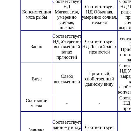
Соответствует
Соотв
НД
Соответствует
НД Ч
Консистенция
Мягковатая,
НД Обычная,
разр
мяса рыбы
умеренно
умеренно сочная,
пр
сочная,
нежная
со
нежная
выраж
Соответствует
соотв
НД Умеренно
Соответствует
Запах
выраженный
НД Легкий запах
Прис
запах
пряностей
пост
пряностей
з
Соотв
НД У
Приятный,
Слабо
выра
Вкус
свойственный
выраженный
в
данному виду
свой
копче
Соотв
Состояние
-
-
НД
масла
про
Соответствует
данному виду.
Соответствует
Заливка