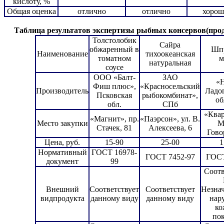
кислоту, %
Общая оценка
отлично
отлично
хорош
Таблица результатов экспертизы рыбных консервов(про
Толстолобик
Сайра
обжаренный в
Шп
Наименование
тихоокеанская
томатном
м
натуральная
соусе
ООО «Балт-
ЗАО
«
Фиш плюс»,
«Красносельский
Производитель
Ладог
Псковская
рыбокомбинат»,
об
обл.
СПб
«Квар
«Магнит», пр.
«Паэрсон», ул. В.
Место закупки
М
Стачек, 81
Алексеева, 6
Гово
Цена, руб.
15-90
25-00
1
Нормативный
ГОСТ 16978-
ГОСТ 7452-97
ГОСТ
документ
99
Соотв
Внешний
Соответствует
Соответствует
Незна
видпродукта
данному виду
данному виду
нар
ко
по