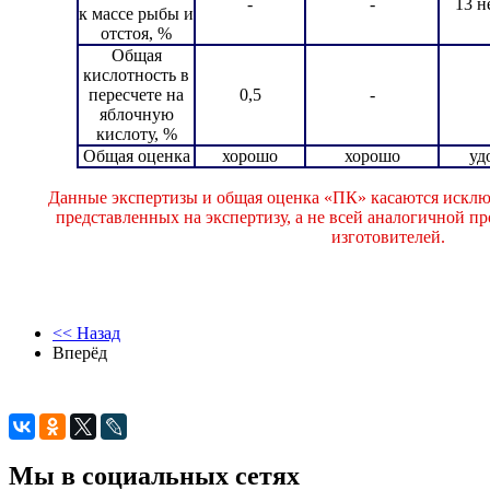
-
-
13 н
к массе рыбы и
отстоя, %
Общая
кислотность в
пересчете на
0,5
-
яблочную
кислоту, %
Общая оценка
хорошо
хорошо
уд
Данные экспертизы и общая оценка «ПК» касаются исклю
представленных на экспертизу, а не всей аналогичной 
изготовителей.
<< Назад
Вперёд
Мы в социальных сетях