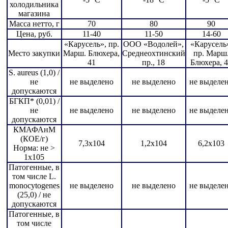
холодильника
магазина
Масса нетто, г
70
80
90
Цена, руб.
11-40
11-50
14-60
«Карусель», пр.
ООО «Водолей»,
«Карусель
Место закупки
Марш. Блюхера,
Среднеохтинский
пр. Марш
41
пр., 18
Блюхера, 
S. aureus (1,0) /
не
не выделено
не выделено
не выделе
допускаются
БГКП* (0,01) /
не
не выделено
не выделено
не выделе
допускаются
КМАФАнМ
(КОЕ/г)
7,3х104
1,2х104
6,2х103
Норма: не >
1х105
Патогенные, в
том числе L.
monocytogenes
не выделено
не выделено
не выделе
(25,0) / не
допускаются
Патогенные, в
том числе