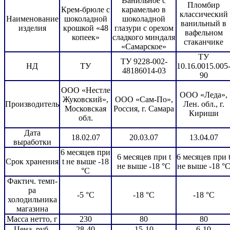
Ванильное с
Пломбир
Крем-брюле с
карамелью в
классический
Наименование
шоколадной
шоколадной
ванильный в
изделия
крошкой «48
глазури с орехом
вафельном
копеек»
сладкого миндаля
стаканчике
«Самарское»
ТУ
ТУ 9228-002-
НД
ТУ
10.16.0015.005
48186014-03
90
ООО «Нестле
ООО «Леда»,
Жуковский»,
ООО «Сам-По»,
Производитель
Лен. обл., г.
Московская
Россия, г. Самара
Кириши
обл.
Дата
18.02.07
20.03.07
13.04.07
выработки
6 месяцев при
6 месяцев при t
6 месяцев при 
Срок хранения
t не выше -18
не выше -18 °C
не выше -18 °
°C
Фактич. темп-
ра
-5 °C
-18 °C
-18 °C
холодильника
магазина
Масса нетто, г
230
80
80
Цена, руб.
28-40
15-10
6-10