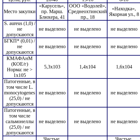
«Карусель»,
ООО «Водолей»,
«Находка»,
Место закупки
пр. Марш.
Среднеохтинский
Якорная ул., 8
Блюхера, 41
пр., 18
S. aureus (1,0) /
не
не выделено
не выделено
не выделено
допускаются
БГКП* (0,01) /
не
не выделено
не выделено
не выделено
допускаются
КМАФАнМ
(КОЕ/г)
5,3х103
1,4х104
1,6х104
Норма: не >
1х105
Патогенные, в
том числе L.
monocytogenes
не выделено
не выделено
не выделено
(25,0) / не
допускаются
Патогенные, в
том числе
сальмонеллы
не выделено
не выделено
не выделено
(25,0) / не
допускаются
Чистые,
Чистые,