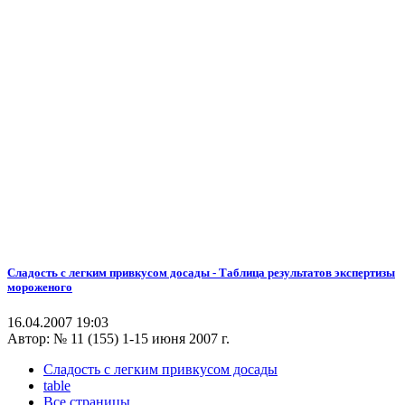
Сладость с легким привкусом досады - Таблица результатов экспертизы
мороженого
16.04.2007 19:03
Автор:
№ 11 (155) 1-15 июня 2007 г.
Сладость с легким привкусом досады
table
Все страницы