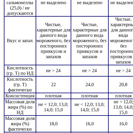
сальмонеллы
не выделено
не выделено
не выделе
(25,0) / не
допускаются
Чистые,
Чистые,
Чистые,
характерн
характерные для
характерные для
для данно
данного вида
данного вида
вида
Вкус и запах
мороженого, без
мороженого, без
мороженог
посторонних
посторонних
без
привкусов и
привкусов и
посторонн
запахов
запахов
привкусов
запахов
Кислотность
не > 24
не > 24
не > 24
(гр. Т) по НД
Кислотность
(гр. Т)
22
24,0
20,8
фактически
Консистенция
плотная
плотная
плотная
Массовая доля
не < 12,0;
не < 12,0; 13,0;
не < 12,0; 13,0;
жира (%) по
13,0; 14,0
14,0; 15,0
14,0; 15,0
НД
15,0
Массовая доля
жира (%)
18,0
16,0
16,0
фактически