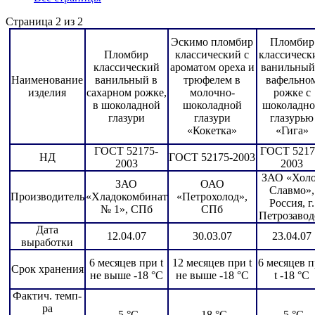
Страница 2 из 2
Эскимо пломбир
Пломбир
Пломбир
классический с
классическ
классический
ароматом ореха и
ванильный
Наименование
ванильный в
трюфелем в
вафельно
изделия
сахарном рожке,
молочно-
рожке с
в шоколадной
шоколадной
шоколадн
глазури
глазури
глазурью
«Кокетка»
«Гига»
ГОСТ 52175-
ГОСТ 5217
НД
ГОСТ 52175-2003
2003
2003
ЗАО «Хол
ЗАО
ОАО
Славмо»,
Производитель
«Хладокомбинат
«Петрохолод»,
Россия, г.
№ 1», СПб
СПб
Петрозавод
Дата
12.04.07
30.03.07
23.04.07
выработки
6 месяцев при t
12 месяцев при t
6 месяцев 
Срок хранения
не выше -18 °C
не выше -18 °C
t -18 °C
Фактич. темп-
ра
-5 °C
-18 °C
-5 °C