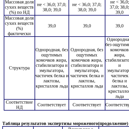
Массовая доля
не < 36,0;
не < 36,0; 37,0;
не < 36,0; 37,0;
сухих веществ
37,0; 38,0
38,0; 39,0
38,0; 39,0
(%) по НД
39,0
Массовая доля
сухих веществ
39,0
39,0
39,0
(%)
фактически
Однородна
без ощутим
Однородная, без
Однородная, без
комочков
ощутимых
ощутимых
жира,
комочков жира,
комочков жира,
стабилизат
стабилизатора и
стабилизатора и
и
Структура
эмульгатора,
эмульгатора,
эмульгатор
частичек белка и
частичек белка и
частичек
лактозы,
лактозы,
белка и
кристаллов льда
кристаллов льда
лактозы,
кристалло
льда
Соответствие
Соответствует
Соответствует
Соответств
НД
Таблица результатов экспертизы мороженого(продолжение)