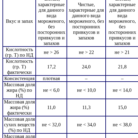
характерные
Чистые,
характерные
для данного
характерные для
для данного
вида
данного вида
вида
Вкус и запах
мороженого,
мороженого, без
мороженого,
без
посторонних
без
посторонних
привкусов и
посторонних
привкусов и
запахов
привкусов и
запахов
запахов
Кислотность
не > 26
не > 22
не > 21
(гр. Т) по НД
Кислотность
(гр. Т)
17,2
24,0
21,8
фактически
Консистенция
плотная
–
–
Массовая доля
жира (%) по
не < 6,0
не < 10,0
не < 14,0
НД
Массовая доля
жира (%)
11,0
11,3
15,0
фактически
Массовая доля
сухих веществ
не < 32,0
не < 34,0
не < 38,0
(%) по НД
Массовая доля