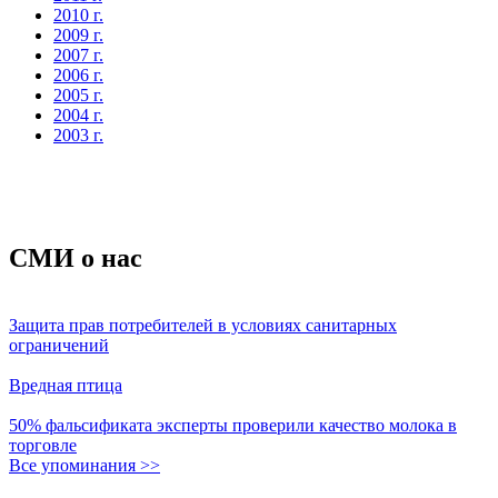
2010 г.
2009 г.
2007 г.
2006 г.
2005 г.
2004 г.
2003 г.
СМИ о нас
Защита прав потребителей в условиях санитарных
ограничений
Вредная птица
50% фальсификата эксперты проверили качество молока в
торговле
Все упоминания >>