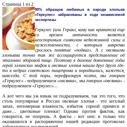
Страница 1 из 2
90% образцов любимых в народе хлопьев
«Геркулес» забракованы в ходе независимой
экспертизы
Геркулес (или Геракл, кому как нравится) еще
со времен античности является
неоспоримым символом недюжинной силы и
мужественности, с которым накрепко
срослось понятие «подвиг». А с овсяными
хлопьями точно так же ассоциируется представление об
эталонно здоровой пище. Поэтому в далекие довоенные годы
герой эллинских мифов и овсяные хлопья нашли друг друга где-
то в недрах советского пищепрома и породнились, кажется,
навсегда. С той поры, перефразируя поэта, мы говорим
«Геркулес» - подразумеваем «овсянка», мы говорим «овсянка» -
подразумеваем «Геркулес»…
А вот чего мы уж никак не подразумеваем, так это того, что
столь популярные в России овсяные хлопья - это затхлый
запах, непомерная влажность, избыток сорной примеси и
даже… цветковые пленки! Однако против фактов, как
говорится, не попрешь. А факты - вот они: в только что
оказавшихся в распоряжении нашей редакции протоколах
лабораторных исследований.