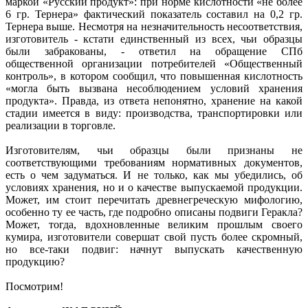
маркой «Русский продукт»: при норме кислотности «не более
6 гр. Тернера» фактический показатель составил на 0,2 гр.
Тернера выше. Несмотря на незначительность несоответствия,
изготовитель - кстати единственный из всех, чьи образцы
были забракованы, - ответил на обращение СПб
общественной организации потребителей «Общественный
контроль», в котором сообщил, что повышенная кислотность
«могла быть вызвана несоблюдением условий хранения
продукта». Правда, из ответа непонятно, хранение на какой
стадии имеется в виду: производства, транспортировки или
реализации в торговле.
Изготовителям, чьи образцы были признаны не
соответствующими требованиям нормативных документов,
есть о чем задуматься. И не только, как мы убедились, об
условиях хранения, но и о качестве выпускаемой продукции.
Может, им стоит перечитать древнегреческую мифологию,
особенно ту ее часть, где подробно описаны подвиги Геракла?
Может, тогда, вдохновленные великим прошлым своего
кумира, изготовители совершат свой пусть более скромный,
но все-таки подвиг: начнут выпускать качественную
продукцию?
Посмотрим!