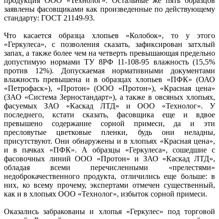
продукция ООО «Технолог». Остальные же пять образцов
заявлены фасовщиками как произведенные по действующему
стандарту: ГОСТ 21149-93.
Что касается образца хлопьев «Колобок», то у этого
«Геркулеса», с позволения сказать, зафиксирован затхлый
запах, а также более чем на четверть превышающая предельно
допустимую нормами ТУ 8РФ 11-108-95 влажность (15,5%
против 12%). Допускаемая нормативными документами
влажность превышена и в образцах хлопьев «ПФК» (ОАО
«Петрофаск»), «Протон» (ООО «Протон»), «Красная цена»
(ЗАО «Система Зерностандарт»), а также в овсяных хлопьях,
фасуемых ЗАО «Каскад ЛТД» и ООО «Технолог». У
последнего, кстати сказать, фасовщика еще и вдвое
превышено содержание сорной примеси, да и эти
пресловутые цветковые пленки, будь они неладны,
присутствуют. Они обнаружены и в хлопьях «Красная цена»,
и в пачках «ПФК». А образцы «Геркулеса», сошедшие с
фасовочных линий ООО «Протон» и ЗАО «Каскад ЛТД»,
обладая всеми перечисленными «прелестями»
недоброкачественного продукта, отличились еще больше: в
них, ко всему прочему, экспертами отмечен существенный,
как и в хлопьях ООО «Технолог», избыток сорной примеси.
Оказались забракованы и хлопья «Геркулес» под торговой