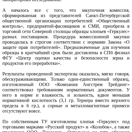
А началось все с того, что закупочная комиссия,
сформированная из представителей Санкт-Петербургской
общественной организации потребителей «Общественный
контроль», предприятий-фасовщиков и СМИ, приобрела в
торговой сети Северной столицы образцы хлопьев «Геркулес»
разных поставщиков. Процедура комиссионной закупки
проводилась в строгом соответствии с нормами Закона «О
защите прав потребителей». Предназначенные для изучения
образцы в кратчайший срок были доставлены в СПб филиал
ФГУ «Центр оценки качества и безопасности зерна и
продуктов его переработки».
Результаты проведенной экспертизы оказались, мягко говоря,
обескураживающими. Только один-единственный образец,
изготовленный ООО «Компания Ангстрем Трейдинг»
соответствовал требованиям нормативных документов. У
него в норме и влажность, и зольность, вдвое меньшая
нормативной кислотность (3,1 гр. Тернера вместо верхнего
предела в 6 гр.), а сорные и металломагнитные примеси
отсутствуют вовсе.
По собственным ТУ изготовлены хлопья «Геркулес» под
торговыми марками «Русский продукт» и «Колобок», а также