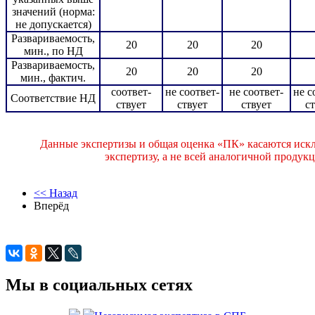
значений (норма:
не допускается)
Развариваемость,
20
20
20
мин., по НД
Развариваемость,
20
20
20
мин., фактич.
соответ-
не соответ-
не соответ-
не с
Соответствие НД
ствует
ствует
ствует
с
Данные экспертизы и общая оценка «ПК» касаются иск
экспертизу, а не всей аналогичной проду
<< Назад
Вперёд
Мы в социальных сетях