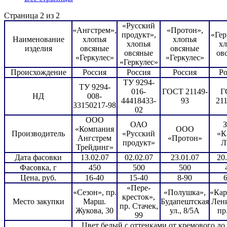
Страница 2 из 2
«Русский
«Ангстрем»,
«Протон»,
продукт»,
«Гер
Наименование
хлопья
хлопья
хлопья
хл
изделия
овсяные
овсяные
овсяные
ов
«Геркулес»
«Геркулес»
«Геркулес»
Происхождение
Россия
Россия
Россия
Ро
ТУ 9294-
ТУ 9294-
016-
ГОСТ 21149-
Г
НД
008-
44418433-
93
211
33150217-98
02
ООО
ОАО
«Компания
ООО
Производитель
«Русский
«К
Ангстрем
«Протон»
продукт»
Л
Трейдинг»
Дата фасовки
13.02.07
02.02.07
23.01.07
20
Фасовка, г
450
500
500
Цена, руб.
16-40
15-40
8-90
«Пере-
«Сезон», пр.
«Полушка»,
«Кар
кресток»,
Место закупки
Марш.
Будапештская
Лен
пр. Стачек,
Жукова, 30
ул., 8/5А
пр
99
Цвет белый с оттенками от кремового до