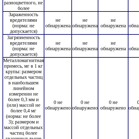
разноцветного, не
более
Зараженность
вредителями
не
не
не
(норма: не
обнаружена
обнаружена
обнаружена
обна
допускается)
Загрязненность
вредителями
не
не
не
(норма: не
обнаружена
обнаружена
обнаружена
обна
допускается)
Металломагнитная
примесь, мг в 1 кг
крупы: размером
отдельных частиц
в наибольшем
линейном
измерении не
более 0,3 мм и
0 не
0 не
0 не
(или) массой не
обнаружено
обнаружено
обнаружено
обна
более 0,4 мг
(норма: не более
3); размером и
массой отдельных
частиц более
указанных выше