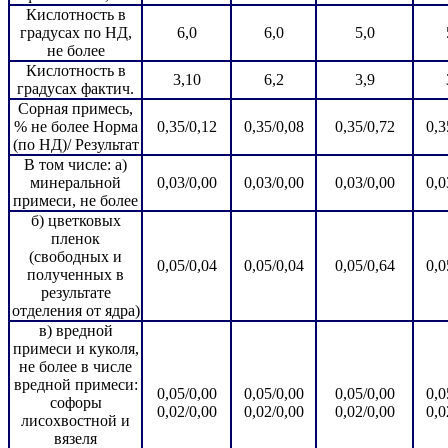
Кислотность в
градусах по НД,
6,0
6,0
5,0
не более
Кислотность в
3,10
6,2
3,9
градусах фактич.
Сорная примесь,
% не более Норма
0,35/0,12
0,35/0,08
0,35/0,72
0,3
(по НД)/ Результат
В том числе: а)
минеральной
0,03/0,00
0,03/0,00
0,03/0,00
0,0
примеси, не более
б) цветковых
пленок
(свободных и
0,05/0,04
0,05/0,04
0,05/0,64
0,0
полученных в
результате
отделения от ядра)
в) вредной
примеси и куколя,
не более в числе
вредной примеси:
0,05/0,00
0,05/0,00
0,05/0,00
0,0
софоры
0,02/0,00
0,02/0,00
0,02/0,00
0,0
лисохвостной и
вязеля