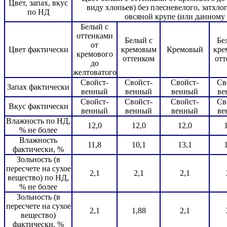
Цвет, запах, вкус
виду хлопьев) без плесневелого, затхл
по НД
овсяной крупе (или данному 
Белый с
оттенками
Белый с
Бе
от
Цвет фактически
кремовым
Кремовый
кре
кремового
оттенком
отт
до
желтоватого
Свойст-
Свойст-
Свойст-
Св
Запах фактически
венный
венный
венный
ве
Свойст-
Свойст-
Свойст-
Св
Вкус фактически
венный
венный
венный
ве
Влажность по НД,
12,0
12,0
12,0
% не более
Влажность
11,8
10,1
13,1
фактически, %
Зольность (в
пересчете на сухое
2,1
2,1
2,1
вещество) по НД,
% не более
Зольность (в
пересчете на сухое
2,1
1,88
2,1
вещество)
фактически, %