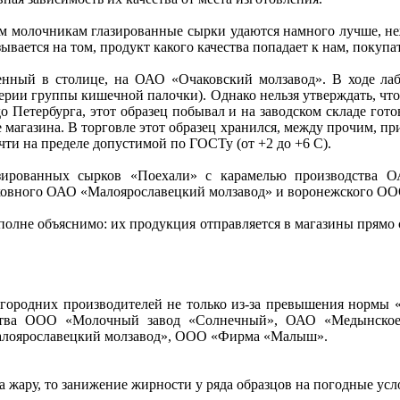
ским молочникам глазированные сырки удаются намного лучше, н
вается на том, продукт какого качества попадает к нам, покуп
енный в столице, на ОАО «Очаковский молзавод». В ходе лаб
ии группы кишечной палочки). Однако нельзя утверждать, что 
 Петербурга, этот образец побывал и на заводском складе гото
е магазина. В торговле этот образец хранился, между прочим, пр
 почти на пределе допустимой по ГОСТу (от +2 до +6 С).
зированных сырков «Поехали» с карамелью производства О
сковного ОАО «Малоярославецкий молзавод» и воронежского 
олне объяснимо: их продукция отправляется в магазины прямо с 
городних производителей не только из-за превышения нормы 
одства ООО «Молочный завод «Солнечный», ОАО «Медынско
алоярославецкий молзавод», ООО «Фирма «Малыш».
а жару, то занижение жирности у ряда образцов на погодные ус