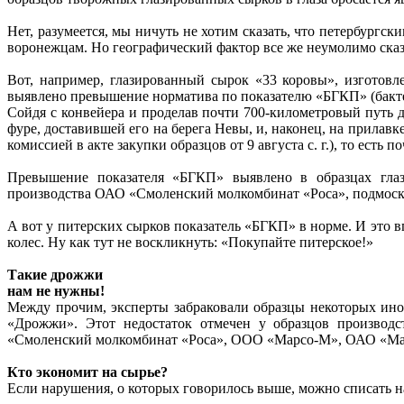
Нет, разумеется, мы ничуть не хотим сказать, что петербург
воронежцам. Но географический фактор все же неумолимо сказы
Вот, например, глазированный сырок «33 коровы», изготовл
выявлено превышение норматива по показателю «БГКП» (бактер
Сойдя с конвейера и проделав почти 700-километровый путь до
фуре, доставившей его на берега Невы, и, наконец, на прилавк
комиссией в акте закупки образцов от 9 августа с. г.), то есть
Превышение показателя «БГКП» выявлено в образцах гла
производства ОАО «Смоленский молкомбинат «Роса», подмо
А вот у питерских сырков показатель «БГКП» в норме. И это вп
колес. Ну как тут не воскликнуть: «Покупайте питерское!»
Такие дрожжи
нам не нужны!
Между прочим, эксперты забраковали образцы некоторых ино
«Дрожжи». Этот недостаток отмечен у образцов произв
«Смоленский молкомбинат «Роса», ООО «Марсо-М», ОАО «М
Кто экономит на сырье?
Если нарушения, о которых говорилось выше, можно списать н