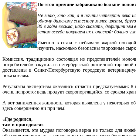
По этой причине забраковано больше поло
Не знаю, кто как, а я почти четверть века н
одному дамскому естеству милее цветы, друго
80-е годы весьма, надо сказать, дефицитным 
летом всегда покупаем их с опаской: больно 
Именно в связи с небывало жаркой погодой
изучить, насколько безопасны творожные сырк
Комиссия, традиционно состоящая из представителей моло
потребителей» закупила в петербургской розничной торговой
доставлены в Санкт-Петербургскую городскую ветеринарну
показателям.
Результаты экспертизы оказались отчасти предсказуемыми: 8
очень непросто: ведь продукт скоропортящийся, со сроком хран
А вот заниженная жирность, которая выявлена у некоторых об
здесь совершенно ни при чем!
«Где родился,
там и пригодился»
Оказывается, эта мудрая поговорка верна не только для люд
образцов творожных глазированных сырков в глаза бросается яв