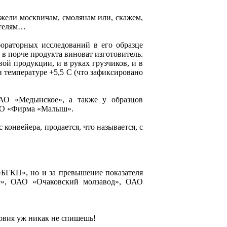
ежели москвичам, смолянам или, скажем,
ателям…
ораторных исследований в его образце
в порче продукта виноват изготовитель.
вой продукции, и в руках грузчиков, и в
и температуре +5,5 С (что зафиксировано
АО «Медынское», а также у образцов
ООО «Фирма «Малыш».
конвейера, продается, что называется, с
«БГКП», но и за превышение показателя
е», ОАО «Очаковский молзавод», ОАО
ловия уж никак не спишешь!