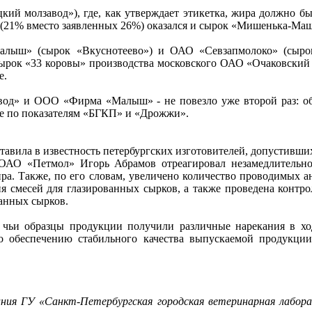
й молзавод»), где, как утверждает этикетка, жира должно бы
(21% вместо заявленных 26%) оказался и сырок «Мишенька-Ма
лыш» (сырок «Вкуснотеево») и ОАО «Севзапмолоко» (сыро
рок «33 коровы» производства московского ОАО «Очаковский мо
е.
вод» и ООО «Фирма «Малыш» - не повезло уже второй раз: об
же по показателям «БГКП» и «Дрожжи».
авила в известность петербургских изготовителей, допустивши
у ОАО «Петмол» Игорь Абрамов отреагировал незамедлительн
ра. Также, по его словам, увеличено количество проводимых ан
я смесей для глазированных сырков, а также проведена контро
анных сырков.
и, чьи образцы продукции получили различные нарекания в х
обеспечению стабильного качества выпускаемой продукции.
ния ГУ «Санкт-Петербургская городская ветеринарная лабора