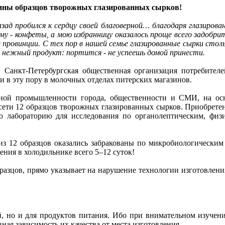
вины образцов творожных глазированных сырков!
азад пробился к сердцу своей благоверной… благодаря глазиров
му - конфеты, а мою избранницу оказалось проще всего задобр
в провинции. С тех пор в нашей семье глазированные сырки стол
уж нежный продукт: портится - не успеешь домой принести.
 Санкт-Петербургская общественная организация потребите
и в эту пору в молочных отделах питерских магазинов.
чной промышленности города, общественности и СМИ, на осн
 сети 12 образцов творожных глазированных сырков. Приобрете
ю лабораторию для исследования по органолептическим, физ
 из 12 образцов оказались забракованы по микробиологическим
ения в холодильнике всего 5–12 суток!
разцов, прямо указывает на нарушение технологии изготовлени
ей, но и для продуктов питания. Ибо при внимательном изуче
ная зависимость их качества от места изготовления.