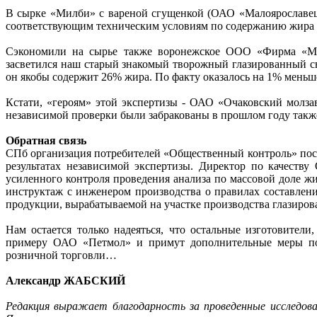
В сырке «Милби» с вареной сгущенкой (ОАО «Малоярославецки
соответствующим техническим условиям по содержанию жира 
Сэкономили на сырье также воронежское ООО «Фирма «Ма
засветился наш старый знакомый творожный глазированный сы
он якобы содержит 26% жира. По факту оказалось на 1% меньш
Кстати, «героям» этой экспертизы - ОАО «Очаковский молза
независимой проверки были забракованы в прошлом году так
Обратная связь
СПб организация потребителей «Общественный контроль» пост
результатах независимой экспертизы. Директор по качеств
усиленного контроля проведения анализа по массовой доле жи
инструктаж с инженером производства о правилах составлени
продукции, вырабатываемой на участке производства глазиров
Нам остается только надеяться, что остальные изготовител
примеру ОАО «Петмол» и примут дополнительные меры по 
розничной торговли…
Александр ЖАБСКИЙ
Редакция выражает благодарность за проведенные исследова