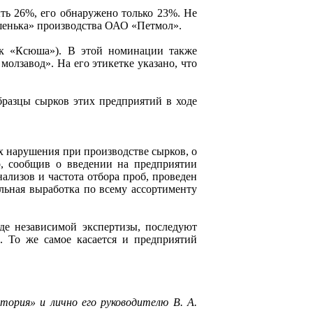
ть 26%, его обнаружено только 23%. Не
шенька» производства ОАО «Петмол».
к «Ксюша»). В этой номинации также
лзавод». На его этикетке указано, что
разцы сырков этих предприятий в ходе
х нарушения при производстве сырков, о
о, сообщив о введении на предприятии
ализов и частота отбора проб, проведен
льная выработка по всему ассортименту
оде независимой экспертизы, последуют
 То же самое касается и предприятий
тория» и лично его руководителю В. А.