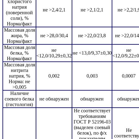
хлористого
натрия
не >2,4/2,1
не >2,1/2,1
не >2,2/1,
(поверенной
соли), %
Норма/факт
Массовая доля
жира, %
не >28,0/30,4
не >22,0/23,8
не >22,0/14
Норма/факт
Массовая доля
не
не
белка, %
не <13,0/9,37±0,30
<12,0/10,29±0,32
<12,0/9,22±0
Норма/факт
Массовая доля
нитрита
натрия, %
0,002
0,003
0,0007
Норма: не
>0,005
Наличие
соевого белка
не обнаружен
обнаружен
обнаруже
(гистология)
Не соответствует
требованиям
ГОСТ Р 52196-03
(выделен соевый
Не
белок), по ф/х
соответству
показателям