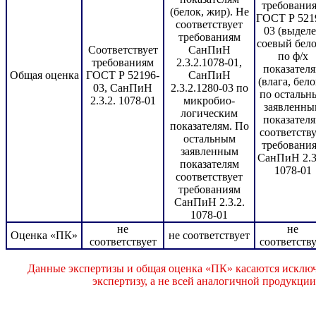
требовани
(белок, жир). Не
ГОСТ Р 521
соответствует
03 (выдел
требованиям
соевый бело
Соответствует
СанПиН
по ф/х
требованиям
2.3.2.1078-01,
показател
Общая оценка
ГОСТ Р 52196-
СанПиН
(влага, бело
03, СанПиН
2.3.2.1280-03 по
по остальн
2.3.2. 1078-01
микробио-
заявленны
логическим
показател
показателям. По
соответству
остальным
требовани
заявленным
СанПиН 2.3
показателям
1078-01
соответствует
требованиям
СанПиН 2.3.2.
1078-01
не
не
Оценка «ПК»
не соответствует
соответствует
соответству
Данные экспертизы и общая оценка «ПК» касаются исключ
экспертизу, а не всей аналогичной продукци