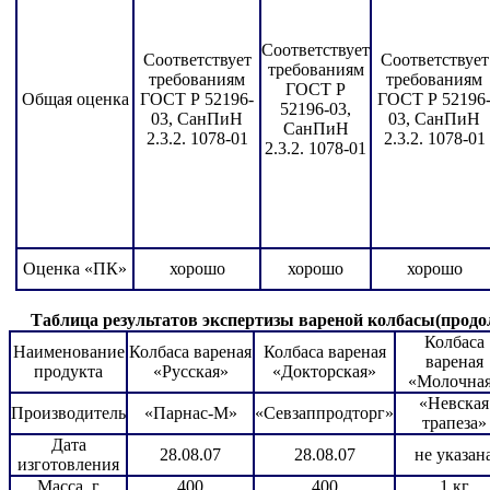
Соответствует
Соответствует
Соответствует
требованиям
требованиям
требованиям
ГОСТ Р
Общая оценка
ГОСТ Р 52196-
ГОСТ Р 52196
52196-03,
03, СанПиН
03, СанПиН
СанПиН
2.3.2. 1078-01
2.3.2. 1078-01
2.3.2. 1078-01
Оценка «ПК»
хорошо
хорошо
хорошо
Таблица результатов экспертизы вареной колбасы(продо
Колбаса
Наименование
Колбаса вареная
Колбаса вареная
вареная
продукта
«Русская»
«Докторская»
«Молочна
«Невская
Производитель
«Парнас-М»
«Севзаппродторг»
трапеза»
Дата
28.08.07
28.08.07
не указан
изготовления
Масса, г
400
400
1 кг