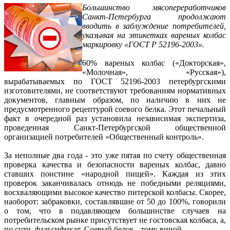
Большинство мясопереработчиков
Санкт-Петербурга продолжают
вводить в заблуждение потребителей,
указывая на этикетках вареных колбас
маркировку «ГОСТ Р 52196-2003».
60% вареных колбас («Докторская»,
«Молочная», «Русская»),
вырабатываемых по ГОСТ 52196-2003 петербургскими
изготовителями, не соответствуют требованиям нормативных
документов, главным образом, по наличию в них не
предусмотренного рецептурой соевого белка. Этот печальный
факт в очередной раз установила независимая экспертиза,
проведенная Санкт-Петербургской общественной
организацией потребителей «Общественный контроль».
За неполные два года - это уже пятая по счету общественная
проверка качества и безопасности вареных колбас, давно
ставших поистине «народной пищей». Каждая из этих
проверок заканчивалась отнюдь не победными реляциями,
восхваляющими высокое качество питерской колбасы. Скорее,
наоборот: забраковки, составлявшие от 50 до 100%, говорили
о том, что в подавляющем большинстве случаев на
потребительском рынке присутствует не гостовская колбаса, а,
по сути, фальсификат. Соевый белок - тому виной.