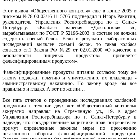
Этот вывод «Общественного контроля» еще в конце 2005 г.
письмом №78-00-03/16-1115705 подтвердил и Игорь Ракитин,
руководитель Управления Роспотребнадзора по г. Санкт-
Петербургу: «Колбаса вареная «Докторская» в/с,
вырабатываемая по ГОСТ Р 52196-2003, в составе не должна
содержать соевый белок. Если в результате лабораторных
исследований выявлен соевый белок, то такая колбаса
согласно ст.1 Закона РФ №29 от 02.01.2000 «О качестве и
безопасности пищевых продуктов» признается
фальсифицированным продуктом».
Фальсифицированные продукты питания согласно тому же
закону подлежат изъятию и уничтожению, их владельцы -
административному наказанию. По закону вроде бы все
правильно и гладко. А вот по жизни…
Все пять отчетов о проведенных исследованиях колбасной
продукции в течение двух лет «Общественный контроль»
аккуратно направлял на Стремянную ул., 19, в адрес
Управления Роспотребнадзора по г. Санкт-Петербургу в
надежде, что государственные защитники прав потребителей
примут определенные законом меры по пресечению
незаконного оборота фальсифицированной продукции.