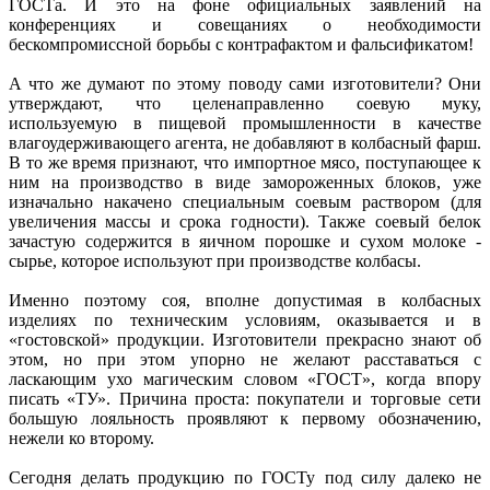
ГОСТа. И это на фоне официальных заявлений на
конференциях и совещаниях о необходимости
бескомпромиссной борьбы с контрафактом и фальсификатом!
А что же думают по этому поводу сами изготовители? Они
утверждают, что целенаправленно соевую муку,
используемую в пищевой промышленности в качестве
влагоудерживающего агента, не добавляют в колбасный фарш.
В то же время признают, что импортное мясо, поступающее к
ним на производство в виде замороженных блоков, уже
изначально накачено специальным соевым раствором (для
увеличения массы и срока годности). Также соевый белок
зачастую содержится в яичном порошке и сухом молоке -
сырье, которое используют при производстве колбасы.
Именно поэтому соя, вполне допустимая в колбасных
изделиях по техническим условиям, оказывается и в
«гостовской» продукции. Изготовители прекрасно знают об
этом, но при этом упорно не желают расставаться с
ласкающим ухо магическим словом «ГОСТ», когда впору
писать «ТУ». Причина проста: покупатели и торговые сети
большую лояльность проявляют к первому обозначению,
нежели ко второму.
Сегодня делать продукцию по ГОСТу под силу далеко не