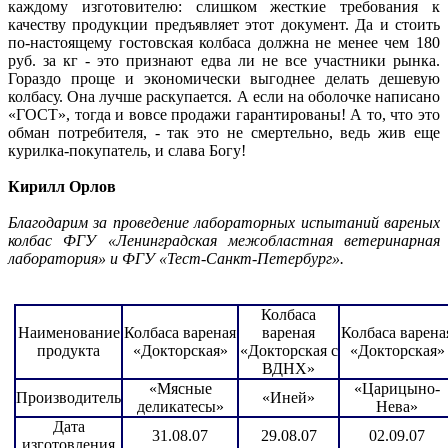
каждому изготовителю: слишком жесткие требования к
качеству продукции предъявляет этот документ. Да и стоить
по-настоящему гостовская колбаса должна не менее чем 180
руб. за кг - это признают едва ли не все участники рынка.
Гораздо проще и экономически выгоднее делать дешевую
колбасу. Она лучше раскупается. А если на оболочке написано
«ГОСТ», тогда и вовсе продажи гарантированы! А то, что это
обман потребителя, - так это не смертельно, ведь жив еще
курилка-покупатель, и слава Богу!
Кирилл Орлов
Благодарим за проведение лабораторных испытаний вареных
колбас ФГУ «Ленинградская межобластная ветеринарная
лаборатория» и ФГУ «Тест-Санкт-Петербург».
Колбаса
Наименование
Колбаса вареная
вареная
Колбаса варена
продукта
«Докторская»
«Докторская c
«Докторская»
ВДНХ»
«Мясные
«Царицыно-
Производитель
«Иней»
деликатесы»
Нева»
Дата
31.08.07
29.08.07
02.09.07
изготовления