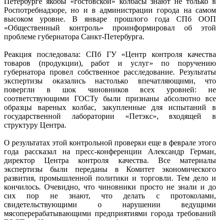
Петербурге якобы «гостовской» колбасы знают не только в
Роспотребнадзоре, но и в администрации города на самом
высоком уровне. В январе прошлого года СПб ООП
«Общественный контроль» проинформировал об этой
проблеме губернатора Санкт-Петербурга.
Реакция последовала: СПб ГУ «Центр контроля качества
товаров (продукции), работ и услуг» по поручению
губернатора провел собственное расследование. Результаты
экспертизы оказались настолько впечатляющими, что
повергли в шок чиновников всех уровней: не
соответствующими ГОСТу были признаны абсолютно все
образцы вареных колбас, закупленные для испытаний в
государственной лаборатории «Петэкс», входящей в
структуру Центра.
О результатах этой контрольной проверки еще в феврале этого
года рассказал на пресс-конференции Александр Герман,
директор Центра контроля качества. Все материалы
экспертизы были переданы в Комитет экономического
развития, промышленной политики и торговли. Тем дело и
кончилось. Очевидно, что чиновники просто не знали и до
сих пор не знают, что делать с протоколами,
свидетельствующими о нарушении ведущими
мясоперерабатывающими предприятиями города требований