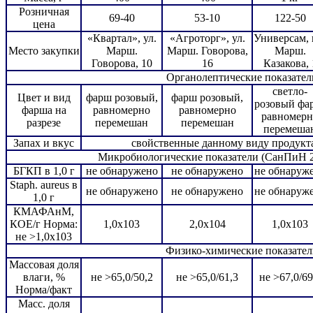
Розничная
69-40
53-10
122-50
цена
«Квартал», ул.
«Агроторг», ул.
Универсам, 
Место закупки
Марш.
Марш. Говорова,
Марш.
Говорова, 10
16
Казакова, 
Органолептические показател
светло-
Цвет и вид
фарш розовый,
фарш розовый,
розовый фа
фарша на
равномерно
равномерно
равномерн
разрезе
перемешан
перемешан
перемеша
Запах и вкус
свойственные данному виду продукта
Микробиологические показатели (СанПиН 2.
БГКП в 1,0 г
не обнаружено
не обнаружено
не обнаруж
Staph. aurеus в
не обнаружено
не обнаружено
не обнаруж
1,0 г
КМАФАнМ,
КОЕ/г Норма:
1,0х103
2,0х104
1,0х103
не >1,0х103
Физико-химические показател
Массовая доля
влаги, %
не >65,0/50,2
не >65,0/61,3
не >67,0/69
Норма/факт
Масс. доля