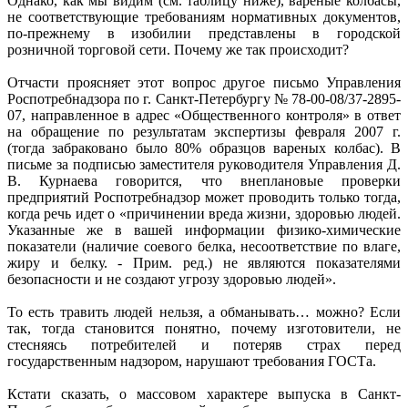
Однако, как мы видим (см. таблицу ниже), вареные колбасы,
не соответствующие требованиям нормативных документов,
по-прежнему в изобилии представлены в городской
розничной торговой сети. Почему же так происходит?
Отчасти проясняет этот вопрос другое письмо Управления
Роспотребнадзора по г. Санкт-Петербургу № 78-00-08/37-2895-
07, направленное в адрес «Общественного контроля» в ответ
на обращение по результатам экспертизы февраля 2007 г.
(тогда забраковано было 80% образцов вареных колбас). В
письме за подписью заместителя руководителя Управления Д.
В. Курнаева говорится, что внеплановые проверки
предприятий Роспотребнадзор может проводить только тогда,
когда речь идет о «причинении вреда жизни, здоровью людей.
Указанные же в вашей информации физико-химические
показатели (наличие соевого белка, несоответствие по влаге,
жиру и белку. - Прим. ред.) не являются показателями
безопасности и не создают угрозу здоровью людей».
То есть травить людей нельзя, а обманывать… можно? Если
так, тогда становится понятно, почему изготовители, не
стесняясь потребителей и потеряв страх перед
государственным надзором, нарушают требования ГОСТа.
Кстати сказать, о массовом характере выпуска в Санкт-