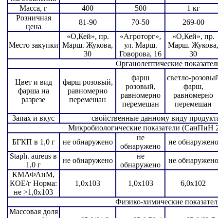
Масса, г
400
500
1 кг
Розничная
81-90
70-50
269-00
цена
«О,Кей», пр.
«Агроторг»,
«О,Кей», пр.
Место закупки
Марш. Жукова,
ул. Марш.
Марш. Жукова
30
Говорова, 16
30
Органолептические показател
фарш
светло-розовы
Цвет и вид
фарш розовый,
розовый,
фарш,
фарша на
равномерно
равномерно
равномерно
разрезе
перемешан
перемешан
перемешан
Запах и вкус
свойственные данному виду продукта
Микробиологические показатели (СанПиН 2.
не
БГКП в 1,0 г
не обнаружено
не обнаружен
обнаружено
Staph. aurеus в
не
не обнаружено
не обнаружен
1,0 г
обнаружено
КМАФАнМ,
КОЕ/г Норма:
1,0х103
1,0х103
6,0х102
не >1,0х103
Физико-химические показател
Массовая доля