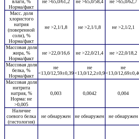
влаги, %
не >65,0/61,2
не >65,0/58,4
не >65,0/62,7
Норма/факт
Масс. доля
хлористого
натрия
не >2,1/1,8
не >2,1/1,8
не >2,1/2,1
(поверенной
соли), %
Норма/факт
Массовая доля
жира, %
не >22,0/16,6
не >22,0/21,4
не >22,0/18,2
Норма/факт
Массовая доля
не
не
не
белка, %
<13,0/12,59±0,39
<13,0/12,2±0,9
<13,0/12,69±0,4
Норма/факт
Массовая доля
нитрита
натрия, %
0,003
0,0042
0,004
Норма: не
>0,005
Наличие
соевого белка
не обнаружен
не обнаружен
не обнаружен
(гистология)