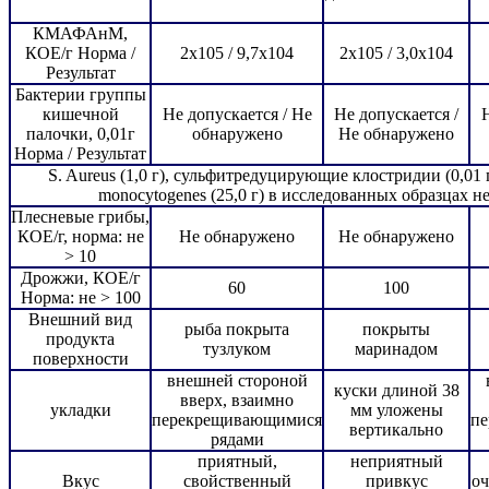
КМАФАнМ,
КОЕ/г Норма /
2х105 / 9,7х104
2х105 / 3,0х104
Результат
Бактерии группы
кишечной
Не допускается / Не
Не допускается /
Н
палочки, 0,01г
обнаружено
Не обнаружено
Норма / Результат
S. Aureus (1,0 г), сульфитредуцирующие клостридии (0,01 г)
monocytogenes (25,0 г) в исследованных образцах н
Плесневые грибы,
КОЕ/г, норма: не
Не обнаружено
Не обнаружено
> 10
Дрожжи, КОЕ/г
60
100
Норма: не > 100
Внешний вид
рыба покрыта
покрыты
продукта
тузлуком
маринадом
поверхности
внешней стороной
куски длиной 38
вверх, взаимно
укладки
мм уложены
перекрещивающимися
п
вертикально
рядами
приятный,
неприятный
Вкус
свойственный
привкус
оч