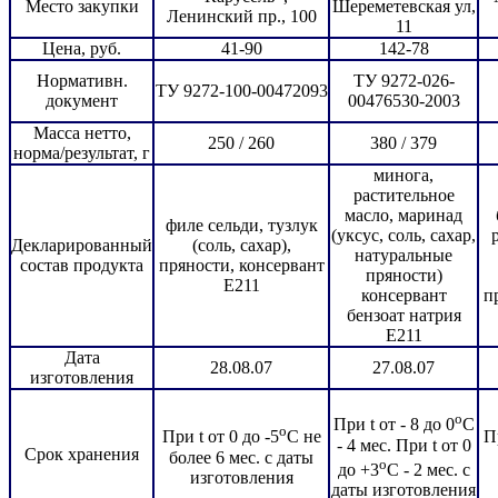
Место закупки
Шереметевская ул,
Ленинский пр., 100
11
Цена, руб.
41-90
142-78
Нормативн.
ТУ 9272-026-
ТУ 9272-100-00472093
документ
00476530-2003
Масса нетто,
250 / 260
380 / 379
норма/результат, г
минога,
растительное
масло, маринад
филе сельди, тузлук
(уксус, соль, сахар,
Декларированный
(соль, сахар),
натуральные
состав продукта
пряности, консервант
пряности)
Е211
консервант
п
бензоат натрия
Е211
Дата
28.08.07
27.08.07
изготовления
o
При t от - 8 до 0
С
o
При t от 0 до -5
С не
Пр
- 4 мес. При t от 0
Срок хранения
более 6 мес. с даты
o
до +3
С - 2 мес. с
изготовления
даты изготовления