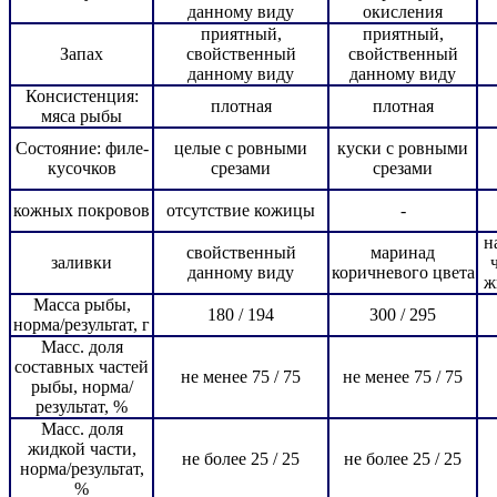
данному виду
окисления
приятный,
приятный,
Запах
свойственный
свойственный
данному виду
данному виду
Консистенция:
плотная
плотная
мяса рыбы
Состояние: филе-
целые с ровными
куски с ровными
кусочков
срезами
срезами
кожных покровов
отсутствие кожицы
-
н
свойственный
маринад
заливки
данному виду
коричневого цвета
ж
Масса рыбы,
180 / 194
300 / 295
норма/результат, г
Масс. доля
составных частей
не менее 75 / 75
не менее 75 / 75
рыбы, норма/
результат, %
Масс. доля
жидкой части,
не более 25 / 25
не более 25 / 25
норма/результат,
%