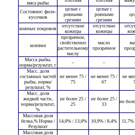
плотная
плотная
мажу
мяса рыбы
целые с
целые с
Состояние: филе-
ровными
ровными
це
кусочков
срезами
срезами
отсутствие
отсутствие
отсу
кожных покровов
кожицы
кожицы
ко
прозрачное,
свойственно
масло
ма
заливки
растительному
прозрачное
проз
маслу
Масса рыбы,
–
–
норма/результат, г
Масс. доля
составных частей
не менее 75 /
не менее 75 /
не мен
рыбы, норма/
75
67
результат, %
Масс. доля
жидкой части,
не более 25 /
не более 25 /
не боле
норма/результат,
25
33
%
Массовая доля
белка,% Норма /
14,0% / 13,0%
10,9% / 8,4%
11,7% 
Результат
Массовая доля