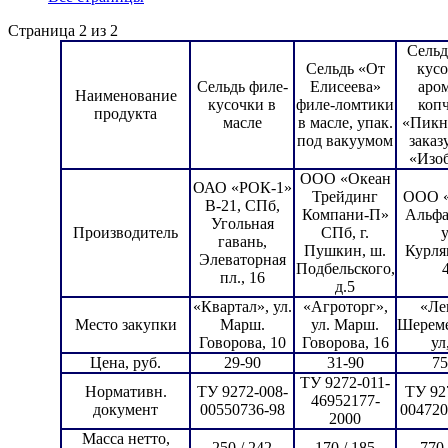
Страница 2 из 2
Сельд
Сельдь «От
кусо
Сельдь филе-
Елисеева»
аро
Наименование
кусочки в
филе-ломтики
коп
продукта
масле
в масле, упак.
«Пикн
под вакуумом
зака
«Изо
ООО «Океан
ОАО «РОК-1»
Трейдинг
ООО «
В-21, СПб,
Компани-П»
Альфа
Угольная
Производитель
СПб, г.
у
гавань,
Пушкин, ш.
Курля
Элеваторная
Подбельского,
пл., 16
д.5
«Квартал», ул.
«Агроторг»,
«Ле
Место закупки
Марш.
ул. Марш.
Шереме
Говорова, 10
Говорова, 16
ул
Цена, руб.
29-90
31-90
75
ТУ 9272-011-
Нормативн.
ТУ 9272-008-
ТУ 92
46952177-
документ
00550736-98
004720
2000
Масса нетто,
250 / 242
170 / 185
770 