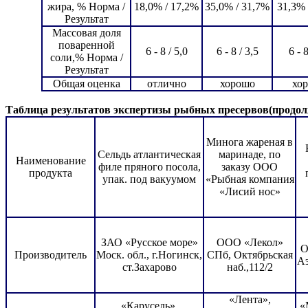
жира, % Норма /
18,0% / 17,2%
35,0% / 31,7%
31,3% 
Результат
Массовая доля
поваренной
6 - 8 / 5,0
6 - 8 / 3,5
6 - 8
соли,% Норма /
Результат
Общая оценка
отлично
хорошо
хо
Таблица результатов экспертизы рыбных пресервов(продол
Минога жареная в
Сельдь атлантическая
маринаде, по
Наименование
филе пряного посола,
заказу ООО
продукта
упак. под вакуумом
«Рыбная компания
«Лисий нос»
ЗАО «Русское море»
ООО «Лекол»
О
Производитель
Моск. обл., г.Ногинск,
СПб, Октябрьская
Аэ
ст.Захарово
наб.,112/2
«Лента»,
«Карусель»,
«