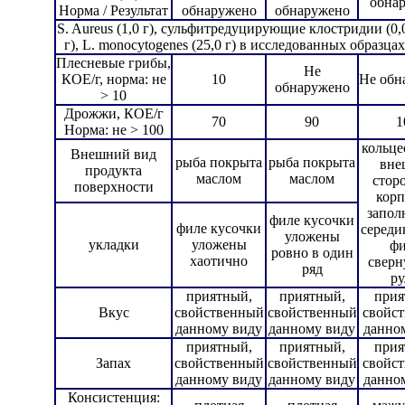
обна
Норма / Результат
обнаружено
обнаружено
S. Aureus (1,0 г), сульфитредуцирующие клостридии (0,0
г), L. monocytogenes (25,0 г) в исследованных образц
Плесневые грибы,
Не
КОЕ/г, норма: не
10
Не обн
обнаружено
> 10
Дрожжи, КОЕ/г
70
90
1
Норма: не > 100
кольце
Внешний вид
рыба покрыта
рыба покрыта
вне
продукта
маслом
маслом
стор
поверхности
корп
запол
филе кусочки
филе кусочки
середи
уложены
укладки
уложены
фи
ровно в один
хаотично
сверн
ряд
ру
приятный,
приятный,
прия
Вкус
свойственный
свойственный
свойс
данному виду
данному виду
данно
приятный,
приятный,
прия
Запах
свойственный
свойственный
свойс
данному виду
данному виду
данно
Консистенция: