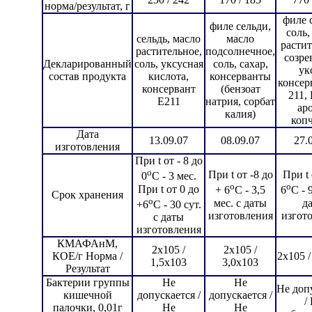
норма/результат, г
филе 
филе сельди,
соль,
сельдь, масло
масло
растит
растительное,
подсолнечное,
созре
Декларированный
соль, уксусная
соль, сахар,
ук
состав продукта
кислота,
консерванты
консер
консервант
(бензоат
211, 
Е211
натрия, сорбат
ар
калия)
коп
Дата
13.09.07
08.09.07
27.
изготовления
При t от - 8 до
o
При t от -8 до
При t 
0
С - 3 мес.
o
o
При t от 0 до
+ 6
С - 3,5
6
С - 
Срок хранения
o
мес. с даты
д
+6
С - 30 сут.
изготовления
изгот
с даты
изготовления
КМАФАнМ,
2х105 /
2х105 /
КОЕ/г Норма /
2х105 /
1,5х103
3,0х103
Результат
Бактерии группы
Не
Не
Не доп
кишечной
допускается /
допускается /
/
палочки, 0,01г
Не
Не