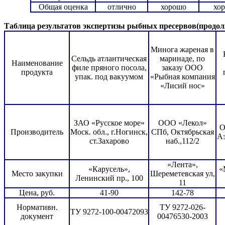
Общая оценка
отлично
хорошо
хо
Таблица результатов экспертизы рыбных пресервов(продол
Минога жареная в
Сельдь атлантическая
маринаде, по
Наименование
филе пряного посола,
заказу ООО
продукта
упак. под вакуумом
«Рыбная компания
«Лисий нос»
ЗАО «Русское море»
ООО «Лекол»
О
Производитель
Моск. обл., г.Ногинск,
СПб, Октябрьская
Аэ
ст.Захарово
наб.,112/2
«Лента»,
«Карусель»,
«
Место закупки
Шереметевская ул,
Ленинский пр., 100
11
Цена, руб.
41-90
142-78
Нормативн.
ТУ 9272-026-
ТУ 9272-100-00472093
документ
00476530-2003