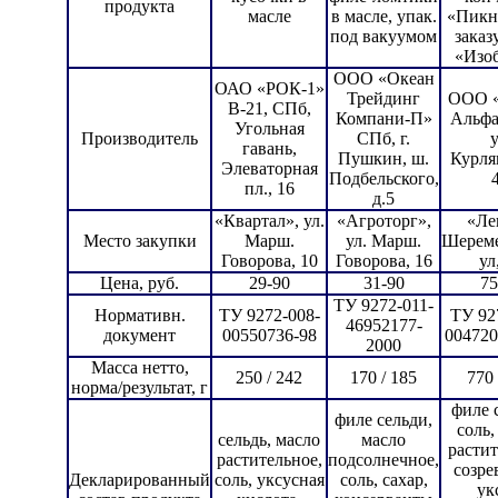
продукта
масле
в масле, упак.
«Пикн
под вакуумом
зака
«Изо
ООО «Океан
ОАО «РОК-1»
Трейдинг
ООО «
В-21, СПб,
Компани-П»
Альфа
Угольная
Производитель
СПб, г.
у
гавань,
Пушкин, ш.
Курля
Элеваторная
Подбельского,
пл., 16
д.5
«Квартал», ул.
«Агроторг»,
«Ле
Место закупки
Марш.
ул. Марш.
Шереме
Говорова, 10
Говорова, 16
ул
Цена, руб.
29-90
31-90
75
ТУ 9272-011-
Нормативн.
ТУ 9272-008-
ТУ 92
46952177-
документ
00550736-98
004720
2000
Масса нетто,
250 / 242
170 / 185
770 
норма/результат, г
филе 
филе сельди,
соль,
сельдь, масло
масло
растит
растительное,
подсолнечное,
созре
Декларированный
соль, уксусная
соль, сахар,
ук