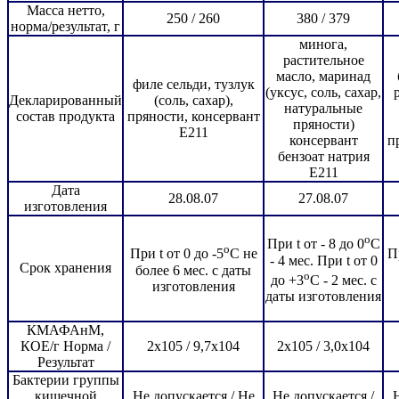
Масса нетто,
250 / 260
380 / 379
норма/результат, г
минога,
растительное
масло, маринад
филе сельди, тузлук
(уксус, соль, сахар,
Декларированный
(соль, сахар),
натуральные
состав продукта
пряности, консервант
пряности)
Е211
консервант
п
бензоат натрия
Е211
Дата
28.08.07
27.08.07
изготовления
o
При t от - 8 до 0
С
o
При t от 0 до -5
С не
Пр
- 4 мес. При t от 0
Срок хранения
более 6 мес. с даты
o
до +3
С - 2 мес. с
изготовления
даты изготовления
КМАФАнМ,
КОЕ/г Норма /
2х105 / 9,7х104
2х105 / 3,0х104
Результат
Бактерии группы
кишечной
Не допускается / Не
Не допускается /
Н