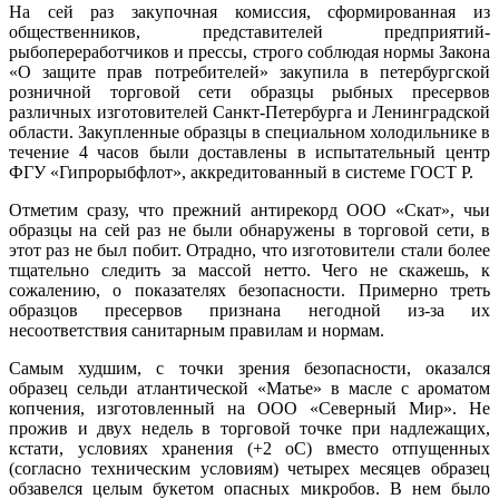
На сей раз закупочная комиссия, сформированная из
общественников, представителей предприятий-
рыбопереработчиков и прессы, строго соблюдая нормы Закона
«О защите прав потребителей» закупила в петербургской
розничной торговой сети образцы рыбных пресервов
различных изготовителей Санкт-Петербурга и Ленинградской
области. Закупленные образцы в специальном холодильнике в
течение 4 часов были доставлены в испытательный центр
ФГУ «Гипрорыбфлот», аккредитованный в системе ГОСТ Р.
Отметим сразу, что прежний антирекорд ООО «Скат», чьи
образцы на сей раз не были обнаружены в торговой сети, в
этот раз не был побит. Отрадно, что изготовители стали более
тщательно следить за массой нетто. Чего не скажешь, к
сожалению, о показателях безопасности. Примерно треть
образцов пресервов признана негодной из-за их
несоответствия санитарным правилам и нормам.
Самым худшим, с точки зрения безопасности, оказался
образец сельди атлантической «Матье» в масле с ароматом
копчения, изготовленный на ООО «Северный Мир». Не
прожив и двух недель в торговой точке при надлежащих,
кстати, условиях хранения (+2 оС) вместо отпущенных
(согласно техническим условиям) четырех месяцев образец
обзавелся целым букетом опасных микробов. В нем было