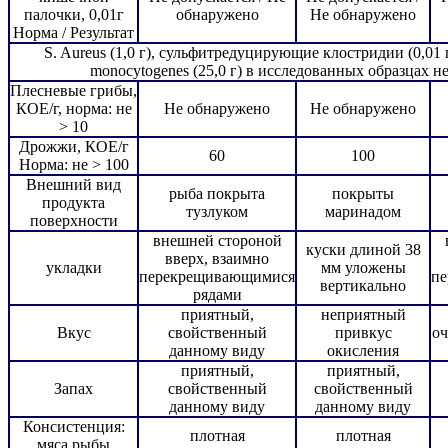
палочки, 0,01г
обнаружено
Не обнаружено
Норма / Результат
S. Aureus (1,0 г), сульфитредуцирующие клостридии (0,01 г)
monocytogenes (25,0 г) в исследованных образцах н
Плесневые грибы,
КОЕ/г, норма: не
Не обнаружено
Не обнаружено
> 10
Дрожжи, КОЕ/г
60
100
Норма: не > 100
Внешний вид
рыба покрыта
покрыты
продукта
тузлуком
маринадом
поверхности
внешней стороной
куски длиной 38
вверх, взаимно
укладки
мм уложены
перекрещивающимися
п
вертикально
рядами
приятный,
неприятный
Вкус
свойственный
привкус
оч
данному виду
окисления
приятный,
приятный,
Запах
свойственный
свойственный
данному виду
данному виду
Консистенция:
плотная
плотная
мяса рыбы