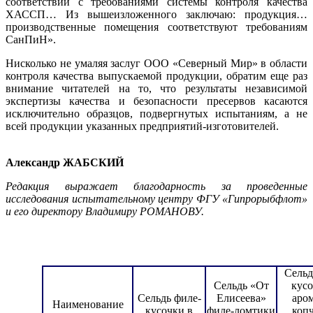
соответствии с требованиями системы контроля качества
ХАССП… Из вышеизложенного заключаю: продукция…
производственные помещения соответствуют требованиям
СанПиН».
Нисколько не умаляя заслуг ООО «Северный Мир» в области
контроля качества выпускаемой продукции, обратим еще раз
внимание читателей на то, что результаты независимой
экспертизы качества и безопасности пресервов касаются
исключительно образцов, подвергнутых испытаниям, а не
всей продукции указанных предприятий-изготовителей.
Александр ЖАБСКИЙ
Редакция выражает благодарность за проведенные
исследования испытательному центру ФГУ «Гипрорыбфлот»
и его директору Владимиру РОМАНОВУ.
Сельд
Сельдь «От
кусо
Сельдь филе-
Елисеева»
аро
Наименование
кусочки в
филе-ломтики
коп