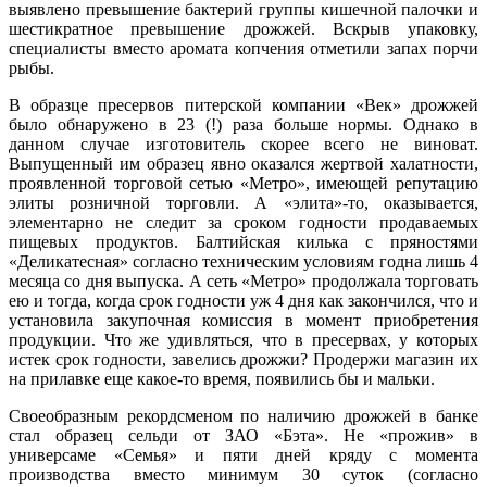
выявлено превышение бактерий группы кишечной палочки и
шестикратное превышение дрожжей. Вскрыв упаковку,
специалисты вместо аромата копчения отметили запах порчи
рыбы.
В образце пресервов питерской компании «Век» дрожжей
было обнаружено в 23 (!) раза больше нормы. Однако в
данном случае изготовитель скорее всего не виноват.
Выпущенный им образец явно оказался жертвой халатности,
проявленной торговой сетью «Метро», имеющей репутацию
элиты розничной торговли. А «элита»-то, оказывается,
элементарно не следит за сроком годности продаваемых
пищевых продуктов. Балтийская килька с пряностями
«Деликатесная» согласно техническим условиям годна лишь 4
месяца со дня выпуска. А сеть «Метро» продолжала торговать
ею и тогда, когда срок годности уж 4 дня как закончился, что и
установила закупочная комиссия в момент приобретения
продукции. Что же удивляться, что в пресервах, у которых
истек срок годности, завелись дрожжи? Продержи магазин их
на прилавке еще какое-то время, появились бы и мальки.
Своеобразным рекордсменом по наличию дрожжей в банке
стал образец сельди от ЗАО «Бэта». Не «прожив» в
универсаме «Семья» и пяти дней кряду с момента
производства вместо минимум 30 суток (согласно