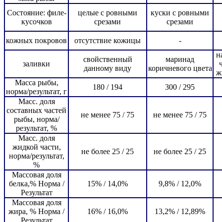
Состояние: филе-
целые с ровными
куски с ровными
кусочков
срезами
срезами
кожных покровов
отсутствие кожицы
-
н
свойственный
маринад
заливки
данному виду
коричневого цвета
ж
Масса рыбы,
180 / 194
300 / 295
норма/результат, г
Масс. доля
составных частей
не менее 75 / 75
не менее 75 / 75
рыбы, норма/
результат, %
Масс. доля
жидкой части,
не более 25 / 25
не более 25 / 25
норма/результат,
%
Массовая доля
белка,% Норма /
15% / 14,0%
9,8% / 12,0%
Результат
Массовая доля
жира, % Норма /
16% / 16,0%
13,2% / 12,89%
Результат