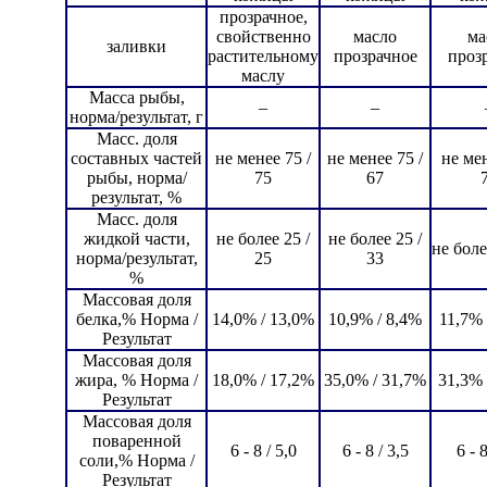
прозрачное,
свойственно
масло
ма
заливки
растительному
прозрачное
проз
маслу
Масса рыбы,
–
–
норма/результат, г
Масс. доля
составных частей
не менее 75 /
не менее 75 /
не мен
рыбы, норма/
75
67
результат, %
Масс. доля
жидкой части,
не более 25 /
не более 25 /
не боле
норма/результат,
25
33
%
Массовая доля
белка,% Норма /
14,0% / 13,0%
10,9% / 8,4%
11,7% 
Результат
Массовая доля
жира, % Норма /
18,0% / 17,2%
35,0% / 31,7%
31,3% 
Результат
Массовая доля
поваренной
6 - 8 / 5,0
6 - 8 / 3,5
6 - 8
соли,% Норма /
Результат