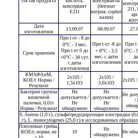
состав продукта
кислота,
консерванты
консер
консервант
(бензоат
211, 
Е211
натрия, сорбат
ар
калия)
коп
Дата
13.09.07
08.09.07
27.
изготовления
При t от - 8 до
o
При t от -8 до
При t 
0
С - 3 мес.
o
o
При t от 0 до
+ 6
С - 3,5
6
С - 
Срок хранения
o
мес. с даты
д
+6
С - 30 сут.
изготовления
изгот
с даты
изготовления
КМАФАнМ,
2х105 /
2х105 /
КОЕ/г Норма /
2х105 /
1,5х103
3,0х103
Результат
Бактерии группы
Не
Не
Не доп
кишечной
допускается /
допускается /
/
палочки, 0,01г
Не
Не
обна
Норма / Результат
обнаружено
обнаружено
S. Aureus (1,0 г), сульфитредуцирующие клостридии (0,0
г), L. monocytogenes (25,0 г) в исследованных образц
Плесневые грибы,
Не
КОЕ/г, норма: не
10
Не обн
обнаружено
> 10