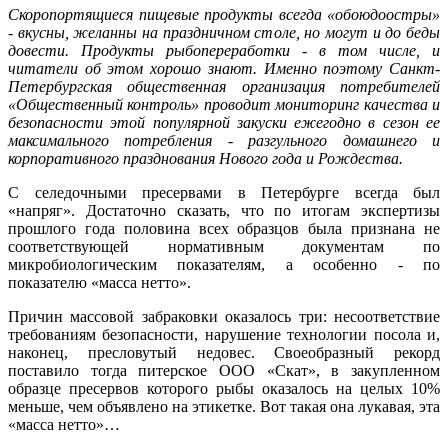
Скоропортящиеся пищевые продукты всегда «обоюдоостры»
- вкусны, желанны на праздничном столе, но могут и до беды
довести. Продукты рыбопереработки - в том числе, и
читатели об этом хорошо знают. Именно поэтому Санкт-
Петербургская общественная организация потребителей
«Общественный контроль» проводит мониторинг качества и
безопасности этой популярной закуски ежегодно в сезон ее
максимального потребления - разгульного домашнего и
корпоративного празднования Нового года и Рождества.
С селедочными пресервами в Петербурге всегда был
«напряг». Достаточно сказать, что по итогам экспертизы
прошлого года половина всех образцов была признана не
соответствующей нормативным документам по
микробиологическим показателям, а особенно - по
показателю «масса нетто».
Причин массовой забраковки оказалось три: несоответствие
требованиям безопасности, нарушение технологии посола и,
наконец, пресловутый недовес. Своеобразный рекорд
поставило тогда питерское ООО «Скат», в закупленном
образце пресервов которого рыбы оказалось на целых 10%
меньше, чем объявлено на этикетке. Вот такая она лукавая, эта
«масса нетто»…