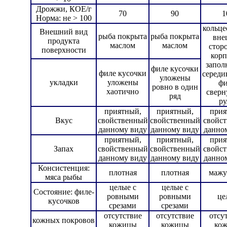
Дрожжи, КОЕ/г
70
90
1
Норма: не > 100
кольце
Внешний вид
рыба покрыта
рыба покрыта
вне
продукта
маслом
маслом
стор
поверхности
корп
запол
филе кусочки
филе кусочки
середи
уложены
укладки
уложены
фи
ровно в один
хаотично
сверн
ряд
ру
приятный,
приятный,
прия
Вкус
свойственный
свойственный
свойс
данному виду
данному виду
данно
приятный,
приятный,
прия
Запах
свойственный
свойственный
свойс
данному виду
данному виду
данно
Консистенция:
плотная
плотная
мажу
мяса рыбы
целые с
целые с
Состояние: филе-
ровными
ровными
це
кусочков
срезами
срезами
отсутствие
отсутствие
отсу
кожных покровов
кожицы
кожицы
ко