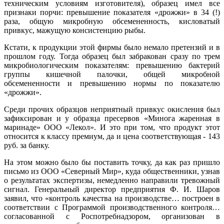
техническим условиям изготовителя), образец имел все
признаки порчи: превышение показателя «дрожжи» в 34 (!)
раза, общую микробную обсемененность, кисловатый
привкус, мажущую консистенцию рыбы.
Кстати, к продукции этой фирмы было немало претензий и в
прошлом году. Тогда образец был забракован сразу по трем
микробиологическим показателям: превышению бактерий
группы кишечной палочки, общей микробной
обсемененности и превышению нормы по показателю
«дрожжи».
Среди прочих образцов неприятный привкус окисления был
зафиксирован и у образца пресервов «Минога жаренная в
маринаде» ООО «Лекол». И это при том, что продукт этот
относится к классу премиум, да и цена соответствующая - 143
руб. за банку.
На этом можно было бы поставить точку, да как раз пришло
письмо из ООО «Северный Мир», куда общественники, узнав
о результатах экспертизы, немедленно направили тревожный
сигнал. Генеральный директор предприятия Ф. И. Шаров
заявил, что «контроль качества на производстве… построен в
соответствии с Программой производственного контроля…
согласованной с Роспотребнадзором, организован в