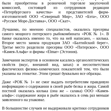
были приобретены в розничной торговле закупочной
комиссией, состоящей из сотрудников редакции
«Петербургского качества» и представителей фирм-
изготовителей ООО «Северный Мир», ЗАО «Бэта», ООО
«Русское Море-Доставка», ООО «Скат».
Лучшими, по мнению специалистов, оказались пресервы
самого мощного питерского рыбокомбината «РОК № 1». В
банке оказалось именно то, что на ней написано, – килька.
Второе место заняла продукция ЗАО «Балтийский берег».
Третье место разделили пресервы ООО «Питерское», ООО
«Камея-Альфа» и фирмы «Elmar» (Эстония).
Замечания экспертов в основном касались органолептических
свойств (вкус, внешний вид, запах) и несоответствия
фактических физико-химических показателей тем, что были
указаны на этикетке. Этим грешат буквально все образцы.
Даже «РОК № 1» не смог выдать потребителям правдивую
информацию о содержании в своей рыбе белка и жира. Самой
постной оказалась килька (она же – салака) ООО «Камея-
альфа»: содержание жира в рыбе оказалось в семь раз меньше
заявленного на упаковке.
В большинстве случаев не выдерживали критики сотрудников