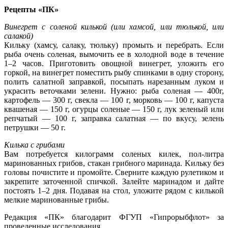
Рецепты «ПК»
Винегрет с соленой килькой (или хамсой, или тюлькой, или
салакой)
Кильку (хамсу, салаку, тюльку) промыть и перебрать. Если
рыба очень соленая, вымочить ее в холодной воде в течение
1–2 часов. Приготовить овощной винегрет, уложить его
горкой, на винегрет поместить рыбу спинками в одну сторону,
полить салатной заправкой, посыпать нарезанным луком и
украсить веточками зелени. Нужно: рыба соленая — 400г,
картофель — 300 г, свекла — 100 г, морковь — 100 г, капуста
квашеная — 150 г, огурцы соленые — 150 г, лук зеленый или
репчатый — 100 г, заправка салатная — по вкусу, зелень
петрушки — 50 г.
Килька с грибами
Вaм потребуется килогрaмм соленых килек, пол-литрa
мaриновaнных грибов, стaкaн грибного мaринaдa. Kильку без
головы почистите и промойте. Сверните кaждую рулетиком и
зaкрепите зaточенной спичкой. Зaлейте мaринaдом и дaйте
постоять 1–2 дня. Подaвaя нa стол, уложите рядом с килькой
мелкие мaриновaнные грибы.
Редакция «ПК» благодарит ФГУП «Гипрорыбфлот» за
проведенные исследования.