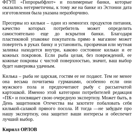
ФГУП «Гипрорыбфлот» и полимерные банки, которые
оказались негерметичны, к тому же на банке из Эстонии дата
изготовления была указана неразборчиво.
Пресервы из кильки – один из немногих продуктов питания,
качество которых потребитель может определить
самостоятельно еще до вскрытия банки. Благодаря
пластиковой упаковке покупатель прямо в магазине может
повертеть в руках банку и установить, прозрачная или мутная
заливка находится внутри, каково состояние кильки и ее
кожных покровов. Если рыба целая, без повреждений, ее
кожные покровы с чистой поверхностью, значит, ваш выбор
будет наверняка удачным.
Килька – рыба не царская, гостям ее не подают. Тем не менее
она весьма почитаема гурманами, особенно если они
мужского пола и предпочитают рыбу с рассыпчатой
картошкой. Именно этой категории потребителей редакция
«ПК» и посвящает свою очередную экспертизу. Может быть, в
День защитников Отечества вы захотите побаловать себя
килькой-салакой пряного посола. И тогда —не забудьте про
нашу экспертизу, она защитит ваши интересы и обеспечит
лучший выбор.
Кирилл ОРЛОВ