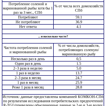
Потребление соленой и
% от числа всех домохозяйств
маринованной рыбы хотя бы 1
СПб
раз за 3 мес., СПб
Потребляют
59.1
Не потребляют
36.9
Нет ответа
4.1
... и насколько часто?
% от числа домохозяйств,
Частота потребления соленой
потребляющих соленую/
и маринованной рыбы
маринованную рыбу
Несколько раз в день
0,5
Один раз в день
1.5
2–3 раза в неделю
5.0
1 раз в неделю
13.7
2–3 раза в месяц
24.7
1 раз в месяц
25.9
Реже 1 раза в месяц
28.8
Источник: данные предоставлены компанией КОМКОН-СПб
по результатам исследования потребительских предпочтений
R-TGI (приведены объединенные данные за 2-ю и 3-ю волну