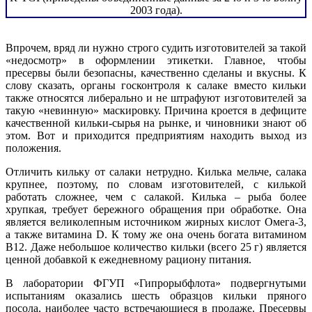
2003 года).
Впрочем, вряд ли нужно строго судить изготовителей за такой
«недосмотр» в оформлении этикетки. Главное, чтобы
пресервы были безопасны, качественно сделаны и вкусны. К
слову сказать, органы госконтроля к салаке вместо кильки
также относятся либерально и не штрафуют изготовителей за
такую «невинную» маскировку. Причина кроется в дефиците
качественной кильки-сырья на рынке, и чиновники знают об
этом. Вот и приходится предприятиям находить выход из
положения.
Отличить кильку от салаки нетрудно. Килька мельче, салака
крупнее, поэтому, по словам изготовителей, с килькой
работать сложнее, чем с салакой. Килька – рыба более
хрупкая, требует бережного обращения при обработке. Она
является великолепным источником жирных кислот Омега-3,
а также витамина D. К тому же она очень богата витамином
В12. Даже небольшое количество кильки (всего 25 г) является
ценной добавкой к ежедневному рациону питания.
В лаборатории ФГУП «Гипрорыбфлота» подвергнутыми
испытаниям оказались шесть образцов кильки пряного
посола, наиболее часто встречающиеся в продаже. Пресервы