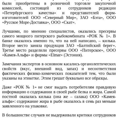
были приобретены в розничной торговле закупочной
комиссией, состоящей из сотрудников редакции
«Петербургского качества» и представителей фирм-
изготовителей ООО «Северный Мир», ЗАО «Бэта», ООО
«Русское Море-Доставка», ООО «Скат».
Лучшими, по мнению специалистов, оказались пресервы
самого мощного питерского рыбокомбината «РОК № 1». В
банке оказалось именно то, что на ней написано, – килька.
Второе место заняла продукция ЗАО «Балтийский берег».
Третье место разделили пресервы ООО «Питерское», ООО
«Камея-Альфа» и фирмы «Elmar» (Эстония).
Замечания экспертов в основном касались органолептических
свойств (вкус, внешний вид, запах) и несоответствия
фактических физико-химических показателей тем, что были
указаны на этикетке. Этим грешат буквально все образцы.
Даже «РОК № 1» не смог выдать потребителям правдивую
информацию о содержании в своей рыбе белка и жира. Самой
постной оказалась килька (она же – салака) ООО «Камея-
альфа»: содержание жира в рыбе оказалось в семь раз меньше
заявленного на упаковке.
В большинстве случаев не выдерживали критики сотрудников