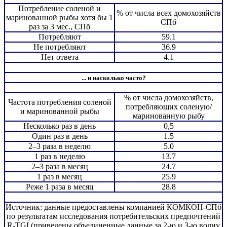
Потребление соленой и
% от числа всех домохозяйств
маринованной рыбы хотя бы 1
СПб
раз за 3 мес., СПб
Потребляют
59.1
Не потребляют
36.9
Нет ответа
4.1
... и насколько часто?
% от числа домохозяйств,
Частота потребления соленой
потребляющих соленую/
и маринованной рыбы
маринованную рыбу
Несколько раз в день
0,5
Один раз в день
1.5
2–3 раза в неделю
5.0
1 раз в неделю
13.7
2–3 раза в месяц
24.7
1 раз в месяц
25.9
Реже 1 раза в месяц
28.8
Источник: данные предоставлены компанией КОМКОН-СПб
по результатам исследования потребительских предпочтений
R-TGI (приведены объединенные данные за 2-ю и 3-ю волну