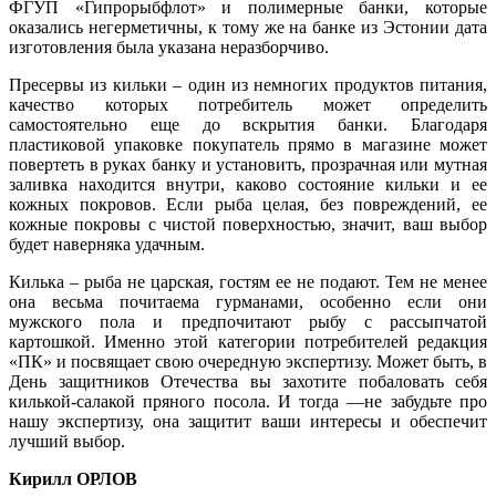
ФГУП «Гипрорыбфлот» и полимерные банки, которые
оказались негерметичны, к тому же на банке из Эстонии дата
изготовления была указана неразборчиво.
Пресервы из кильки – один из немногих продуктов питания,
качество которых потребитель может определить
самостоятельно еще до вскрытия банки. Благодаря
пластиковой упаковке покупатель прямо в магазине может
повертеть в руках банку и установить, прозрачная или мутная
заливка находится внутри, каково состояние кильки и ее
кожных покровов. Если рыба целая, без повреждений, ее
кожные покровы с чистой поверхностью, значит, ваш выбор
будет наверняка удачным.
Килька – рыба не царская, гостям ее не подают. Тем не менее
она весьма почитаема гурманами, особенно если они
мужского пола и предпочитают рыбу с рассыпчатой
картошкой. Именно этой категории потребителей редакция
«ПК» и посвящает свою очередную экспертизу. Может быть, в
День защитников Отечества вы захотите побаловать себя
килькой-салакой пряного посола. И тогда —не забудьте про
нашу экспертизу, она защитит ваши интересы и обеспечит
лучший выбор.
Кирилл ОРЛОВ