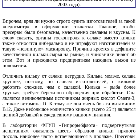
2003 года).
Впрочем, вряд ли нужно строго судить изготовителей за такой
«недосмотр» в оформлении этикетки. Главное, чтобы
пресервы были безопасны, качественно сделаны и вкусны. К
слову сказать, органы госконтроля к салаке вместо кильки
также относятся либерально и не штрафуют изготовителей за
такую «невинную» маскировку. Причина кроется в дефиците
качественной кильки-сырья на рынке, и чиновники знают об
этом. Вот и приходится предприятиям находить выход из
положения.
Отличить кильку от салаки нетрудно. Килька мельче, салака
крупнее, поэтому, по словам изготовителей, с килькой
работать сложнее, чем с салакой. Килька – рыба более
хрупкая, требует бережного обращения при обработке. Она
является великолепным источником жирных кислот Омега-3,
а также витамина D. К тому же она очень богата витамином
В12. Даже небольшое количество кильки (всего 25 г) является
ценной добавкой к ежедневному рациону питания.
В лаборатории ФГУП «Гипрорыбфлота» подвергнутыми
испытаниям оказались шесть образцов кильки пряного
посола, наиболее часто встречающиеся в продаже. Пресервы