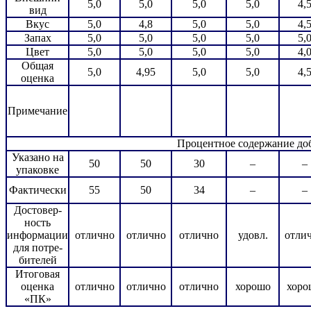
5,0
5,0
5,0
5,0
4,
вид
Вкус
5,0
4,8
5,0
5,0
4,
Запах
5,0
5,0
5,0
5,0
5,
Цвет
5,0
5,0
5,0
5,0
4,
Общая
5,0
4,95
5,0
5,0
4,
оценка
Примечание
Процентное содержание доб
Указано на
50
50
30
–
–
упаковке
Фактически
55
50
34
–
–
Достовер-
ность
информации
отлично
отлично
отлично
удовл.
отли
для потре-
бителей
Итоговая
оценка
отлично
отлично
отлично
хорошо
хоро
«ПК»