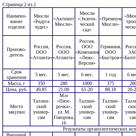
Страница 2 из 2
Мюсли
Наимено-
Мюсли
«Мю
«Активит
«Экзоти-
«Премиум
вание
«Радуга
троп
Мюсли»
ческий
Мюсли»
изделия
чудес»
ческ
сад»
Россия,
Россия,
Россия,
ООО
Германия,
Росс
Произво-
ООО
ООО
«Компания
ООО
ЗА
дитель
«Атланта»
«Атланта»
«Люкс-
«Быстров»
«Балт
Версия»
Срок
5 мес.
5 мес.
6 мес.
1 год
6 ме
хранения
Масса, г
350
280
1000
375
28
Цена, руб.
49.85
21.00
61-20
88.18
20-
М-н
Таллин-
«Пяте-
Таллин-
Таллин-
Талл
Место
ский
рочка»,
ский
ский
ски
закупки
универ-
ул. М.
универ-
универ-
унив
сам
Говорова,
сам
сам
са
16
Результаты органолептических ис
Внешний