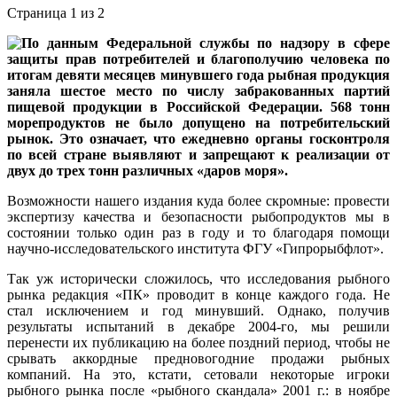
Страница 1 из 2
По данным Федеральной службы по надзору в сфере
защиты прав потребителей и благополучию человека по
итогам девяти месяцев минувшего года рыбная продукция
заняла шестое место по числу забракованных партий
пищевой продукции в Российской Федерации. 568 тонн
морепродуктов не было допущено на потребительский
рынок. Это означает, что ежедневно органы госконтроля
по всей стране выявляют и запрещают к реализации от
двух до трех тонн различных «даров моря».
Возможности нашего издания куда более скромные: провести
экспертизу качества и безопасности рыбопродуктов мы в
состоянии только один раз в году и то благодаря помощи
научно-исследовательского института ФГУ «Гипрорыбфлот».
Так уж исторически сложилось, что исследования рыбного
рынка редакция «ПК» проводит в конце каждого года. Не
стал исключением и год минувший. Однако, получив
результаты испытаний в декабре 2004-го, мы решили
перенести их публикацию на более поздний период, чтобы не
срывать аккордные предновогодние продажи рыбных
компаний. На это, кстати, сетовали некоторые игроки
рыбного рынка после «рыбного скандала» 2001 г.: в ноябре