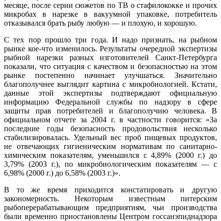
месяце, после серии сюжетов по ТВ о стафилококке и прочих
микробах в нарезке в вакуумной упаковке, потребитель
отказывался брать рыбу любую — и плохую, и хорошую.
С тех пор прошло три года. И надо признать, на рыбном
рынке кое-что изменилось. Результаты очередной экспертизы
рыбной нарезки разных изготовителей Санкт-Петербурга
показали, что ситуация с качеством и безопасностью на этом
рынке постепенно начинает улучшаться. Значительно
благополучнее выглядит картина с микробиологией. Кстати,
данные этой экспертизы подтверждают официальную
информацию Федеральной службы по надзору в сфере
защиты прав потребителей и благополучию человека. В
официальном отчете за 2004 г. в частности говорится: «За
последние годы безопасность продовольствия несколько
стабилизировалась. Удельный вес проб пищевых продуктов,
не отвечающих гигиеническим нормативам по санитарно-
химическим показателям, уменьшился с 4,89% (2000 г.) до
3,79% (2003 г.), по микробиологическим показателям — с
6,98% (2000 г.) до 6,58% (2003 г.)».
В то же время приходится констатировать и другую
закономерность. Некоторым известным питерским
рыбоперерабатывающим предприятиям, чьи производства
были временно приостановлены Центром госсанэпиднадзора