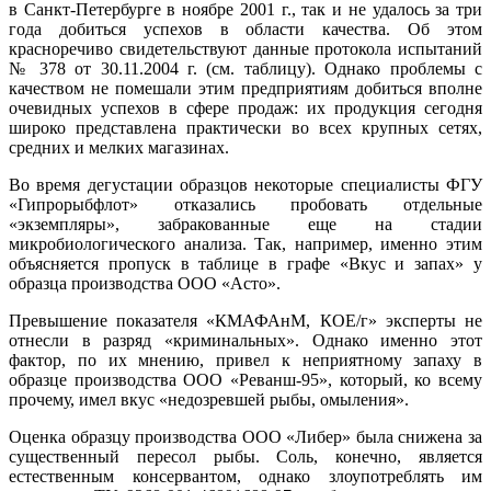
в Санкт-Петербурге в ноябре 2001 г., так и не удалось за три
года добиться успехов в области качества. Об этом
красноречиво свидетельствуют данные протокола испытаний
№ 378 от 30.11.2004 г. (см. таблицу). Однако проблемы с
качеством не помешали этим предприятиям добиться вполне
очевидных успехов в сфере продаж: их продукция сегодня
широко представлена практически во всех крупных сетях,
средних и мелких магазинах.
Во время дегустации образцов некоторые специалисты ФГУ
«Гипрорыбфлот» отказались пробовать отдельные
«экземпляры», забракованные еще на стадии
микробиологического анализа. Так, например, именно этим
объясняется пропуск в таблице в графе «Вкус и запах» у
образца производства ООО «Асто».
Превышение показателя «КМАФАнМ, КОЕ/г» эксперты не
отнесли в разряд «криминальных». Однако именно этот
фактор, по их мнению, привел к неприятному запаху в
образце производства ООО «Реванш-95», который, ко всему
прочему, имел вкус «недозревшей рыбы, омыления».
Оценка образцу производства ООО «Либер» была снижена за
существенный пересол рыбы. Соль, конечно, является
естественным консервантом, однако злоупотреблять им