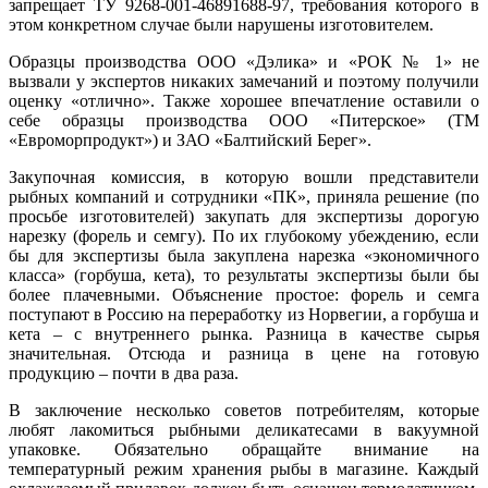
запрещает ТУ 9268-001-46891688-97, требования которого в
этом конкретном случае были нарушены изготовителем.
Образцы производства ООО «Дэлика» и «РОК № 1» не
вызвали у экспертов никаких замечаний и поэтому получили
оценку «отлично». Также хорошее впечатление оставили о
себе образцы производства ООО «Питерское» (ТМ
«Евроморпродукт») и ЗАО «Балтийский Берег».
Закупочная комиссия, в которую вошли представители
рыбных компаний и сотрудники «ПК», приняла решение (по
просьбе изготовителей) закупать для экспертизы дорогую
нарезку (форель и семгу). По их глубокому убеждению, если
бы для экспертизы была закуплена нарезка «экономичного
класса» (горбуша, кета), то результаты экспертизы были бы
более плачевными. Объяснение простое: форель и семга
поступают в Россию на переработку из Норвегии, а горбуша и
кета – с внутреннего рынка. Разница в качестве сырья
значительная. Отсюда и разница в цене на готовую
продукцию – почти в два раза.
В заключение несколько советов потребителям, которые
любят лакомиться рыбными деликатесами в вакуумной
упаковке. Обязательно обращайте внимание на
температурный режим хранения рыбы в магазине. Каждый