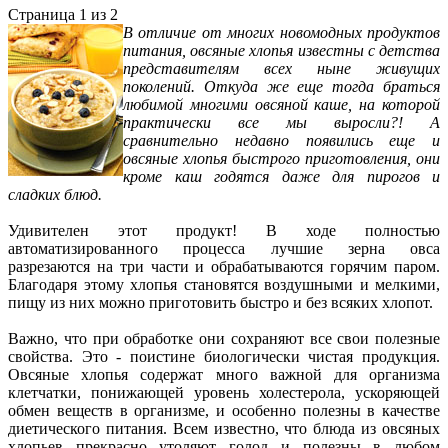
Страница 1 из 2
В отличие от многих новомодных продуктов
питания, овсяные хлопья известны с детства
представителям всех ныне живущих
поколений. Откуда же еще тогда браться
любимой многими овсяной каше, на которой
практически все мы выросли?! А
сравнительно недавно появились еще и
овсяные хлопья быстрого приготовления, они
кроме каш годятся даже для пирогов и
сладких блюд.
Удивителен этот продукт! В ходе полностью
автоматизированного процесса лучшие зерна овса
разрезаются на три части и обрабатываются горячим паром.
Благодаря этому хлопья становятся воздушными и мелкими,
пищу из них можно приготовить быстро и без всяких хлопот.
Важно, что при обработке они сохраняют все свои полезные
свойства. Это - поистине биологически чистая продукция.
Овсяные хлопья содержат много важной для организма
клетчатки, понижающей уровень холестерола, ускоряющей
обмен веществ в организме, и особенно полезны в качестве
диетического питания. Всем известно, что блюда из овсяных
хлопьев прекрасно утоляют голод и полезны в любом