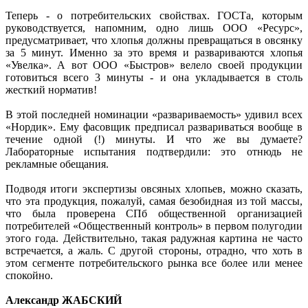
Теперь - о потребительских свойствах. ГОСТа, которым
руководствуется, напомним, одно лишь ООО «Ресурс»,
предусматривает, что хлопья должны превращаться в овсянку
за 5 минут. Именно за это время и развариваются хлопья
«Увелка». А вот ООО «Быстров» велело своей продукции
готовиться всего 3 минуты - и она укладывается в столь
жесткий норматив!
В этой последней номинации «развариваемость» удивил всех
«Нордик». Ему фасовщик предписал развариваться вообще в
течение одной (!) минуты. И что же вы думаете?
Лабораторные испытания подтвердили: это отнюдь не
рекламные обещания.
Подводя итоги экспертизы овсяных хлопьев, можно сказать,
что эта продукция, пожалуй, самая безобидная из той массы,
что была проверена СПб общественной организацией
потребителей «Общественный контроль» в первом полугодии
этого года. Действительно, такая радужная картина не часто
встречается, а жаль. С другой стороны, отрадно, что хоть в
этом сегменте потребительского рынка все более или менее
спокойно.
Александр ЖАБСКИЙ