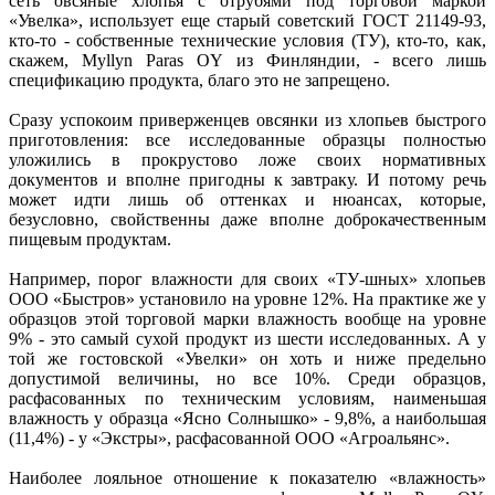
сеть овсяные хлопья с отрубями под торговой маркой
«Увелка», использует еще старый советский ГОСТ 21149-93,
кто-то - собственные технические условия (ТУ), кто-то, как,
скажем, Myllyn Paras OY из Финляндии, - всего лишь
спецификацию продукта, благо это не запрещено.
Сразу успокоим приверженцев овсянки из хлопьев быстрого
приготовления: все исследованные образцы полностью
уложились в прокрустово ложе своих нормативных
документов и вполне пригодны к завтраку. И потому речь
может идти лишь об оттенках и нюансах, которые,
безусловно, свойственны даже вполне доброкачественным
пищевым продуктам.
Например, порог влажности для своих «ТУ-шных» хлопьев
ООО «Быстров» установило на уровне 12%. На практике же у
образцов этой торговой марки влажность вообще на уровне
9% - это самый сухой продукт из шести исследованных. А у
той же гостовской «Увелки» он хоть и ниже предельно
допустимой величины, но все 10%. Среди образцов,
расфасованных по техническим условиям, наименьшая
влажность у образца «Ясно Солнышко» - 9,8%, а наибольшая
(11,4%) - у «Экстры», расфасованной ООО «Агроальянс».
Наиболее лояльное отношение к показателю «влажность»