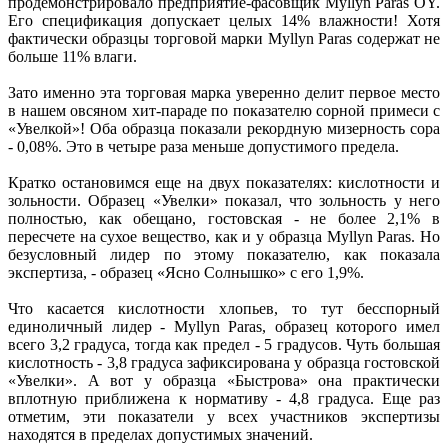
продемонстрировало предприятие-фасовщик Myllyn Paras OY.
Его спецификация допускает целых 14% влажности! Хотя
фактически образцы торговой марки Myllyn Paras содержат не
больше 11% влаги.
Зато именно эта торговая марка уверенно делит первое место
в нашем овсяном хит-параде по показателю сорной примеси с
«Увелкой»! Оба образца показали рекордную мизерность сора
- 0,08%. Это в четыре раза меньше допустимого предела.
Кратко остановимся еще на двух показателях: кислотности и
зольности. Образец «Увелки» показал, что зольность у него
полностью, как обещано, гостовская - не более 2,1% в
пересчете на сухое вещество, как и у образца Myllyn Paras. Но
безусловный лидер по этому показателю, как показала
экспертиза, - образец «Ясно Солнышко» с его 1,9%.
Что касается кислотности хлопьев, то тут бесспорный
единоличный лидер - Myllyn Paras, образец которого имел
всего 3,2 градуса, тогда как предел - 5 градусов. Чуть большая
кислотность - 3,8 градуса зафиксирована у образца гостовской
«Увелки». А вот у образца «Быстрова» она практически
вплотную приближена к нормативу - 4,8 градуса. Еще раз
отметим, эти показатели у всех участников экспертизы
находятся в пределах допустимых значений.