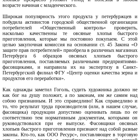
возрасте начиная с младенческого.
Широкая популярность этого продукта у петербуржцев и
побудила активистов городской общественной организации
потребителей «Общественный контроль» проверить,
насколько качественны те овсяные хлопья быстрого
приготовления, которые мы постоянно покупаем. С этой
целью закупочная комиссия на основании ст. 45 Закона «О
защите прав потребителей» приобрела в различных магазинах
Петербурга 6 образцов овсяных хлопьев быстрого
приготовления, поставляемых различными предприятиями-
фасовщиками, и направила их на экспертизу в Санкт-
Петербургский филиал ФГУ «Центр оценки качества зерна и
продуктов его переработки».
Как однажды заметил Гоголь, судить художника должно не
как бог на душу положит, а по законам, им же самим над
собою признанным. И это справедливо! Как справедливо и
то, что результат труда производителя (или, в нашем случае,
фасовщика) продукции допустимо оценивать лишь по ее
соответствию тем нормативным документам, которыми он
руководствовался при ее выпуске. Фасовщики овсяных
хлопьев быстрого приготовления признают над собой разные
законы. Кто-то, как ООО Ресурс», поставляющее в торговую