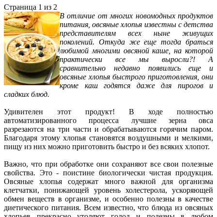
Страница 1 из 2
В отличие от многих новомодных продуктов
питания, овсяные хлопья известны с детства
представителям всех ныне живущих
поколений. Откуда же еще тогда браться
любимой многими овсяной каше, на которой
практически все мы выросли?! А
сравнительно недавно появились еще и
овсяные хлопья быстрого приготовления, они
кроме каш годятся даже для пирогов и
сладких блюд.
Удивителен этот продукт! В ходе полностью
автоматизированного процесса лучшие зерна овса
разрезаются на три части и обрабатываются горячим паром.
Благодаря этому хлопья становятся воздушными и мелкими,
пищу из них можно приготовить быстро и без всяких хлопот.
Важно, что при обработке они сохраняют все свои полезные
свойства. Это - поистине биологически чистая продукция.
Овсяные хлопья содержат много важной для организма
клетчатки, понижающей уровень холестерола, ускоряющей
обмен веществ в организме, и особенно полезны в качестве
диетического питания. Всем известно, что блюда из овсяных
хлопьев прекрасно утоляют голод и полезны в любом