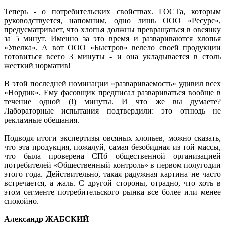
Теперь - о потребительских свойствах. ГОСТа, которым
руководствуется, напомним, одно лишь ООО «Ресурс»,
предусматривает, что хлопья должны превращаться в овсянку
за 5 минут. Именно за это время и развариваются хлопья
«Увелка». А вот ООО «Быстров» велело своей продукции
готовиться всего 3 минуты - и она укладывается в столь
жесткий норматив!
В этой последней номинации «развариваемость» удивил всех
«Нордик». Ему фасовщик предписал развариваться вообще в
течение одной (!) минуты. И что же вы думаете?
Лабораторные испытания подтвердили: это отнюдь не
рекламные обещания.
Подводя итоги экспертизы овсяных хлопьев, можно сказать,
что эта продукция, пожалуй, самая безобидная из той массы,
что была проверена СПб общественной организацией
потребителей «Общественный контроль» в первом полугодии
этого года. Действительно, такая радужная картина не часто
встречается, а жаль. С другой стороны, отрадно, что хоть в
этом сегменте потребительского рынка все более или менее
спокойно.
Александр ЖАБСКИЙ