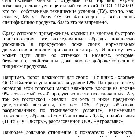
сеть овсяные хлопья с отрубями под торговой маркой
«Увелка», использует еще старый советский ГОСТ 21149-93,
кто-то - собственные технические условия (ТУ), кто-то, как,
скажем, Myllyn Paras OY из Финляндии, - всего лишь
спецификацию продукта, благо это не запрещено.
Сразу успокоим приверженцев овсянки из хлопьев быстрого
приготовления: все исследованные образцы полностью
уложились в прокрустово ложе своих нормативных
документов и вполне пригодны к завтраку. И потому речь
может идти лишь об оттенках и нюансах, которые,
безусловно, свойственны даже вполне доброкачественным
пищевым продуктам.
Например, порог влажности для своих «ТУ-шных» хлопьев
ООО «Быстров» установило на уровне 12%. На практике же у
образцов этой торговой марки влажность вообще на уровне
9% - это самый сухой продукт из шести исследованных. А у
той же гостовской «Увелки» он хоть и ниже предельно
допустимой величины, но все 10%. Среди образцов,
расфасованных по техническим условиям, наименьшая
влажность у образца «Ясно Солнышко» - 9,8%, а наибольшая
(11,4%) - у «Экстры», расфасованной ООО «Агроальянс».
Наиболее лояльное отношение к показателю «влажность»