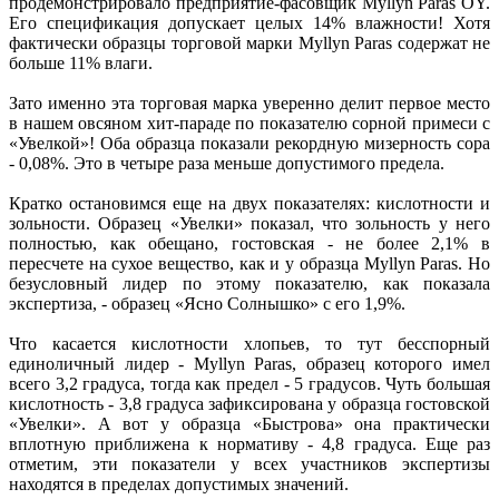
продемонстрировало предприятие-фасовщик Myllyn Paras OY.
Его спецификация допускает целых 14% влажности! Хотя
фактически образцы торговой марки Myllyn Paras содержат не
больше 11% влаги.
Зато именно эта торговая марка уверенно делит первое место
в нашем овсяном хит-параде по показателю сорной примеси с
«Увелкой»! Оба образца показали рекордную мизерность сора
- 0,08%. Это в четыре раза меньше допустимого предела.
Кратко остановимся еще на двух показателях: кислотности и
зольности. Образец «Увелки» показал, что зольность у него
полностью, как обещано, гостовская - не более 2,1% в
пересчете на сухое вещество, как и у образца Myllyn Paras. Но
безусловный лидер по этому показателю, как показала
экспертиза, - образец «Ясно Солнышко» с его 1,9%.
Что касается кислотности хлопьев, то тут бесспорный
единоличный лидер - Myllyn Paras, образец которого имел
всего 3,2 градуса, тогда как предел - 5 градусов. Чуть большая
кислотность - 3,8 градуса зафиксирована у образца гостовской
«Увелки». А вот у образца «Быстрова» она практически
вплотную приближена к нормативу - 4,8 градуса. Еще раз
отметим, эти показатели у всех участников экспертизы
находятся в пределах допустимых значений.