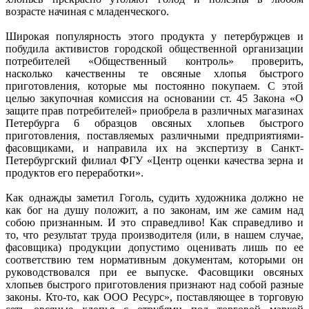
возрасте начиная с младенческого.
Широкая популярность этого продукта у петербуржцев и
побудила активистов городской общественной организации
потребителей «Общественный контроль» проверить,
насколько качественны те овсяные хлопья быстрого
приготовления, которые мы постоянно покупаем. С этой
целью закупочная комиссия на основании ст. 45 Закона «О
защите прав потребителей» приобрела в различных магазинах
Петербурга 6 образцов овсяных хлопьев быстрого
приготовления, поставляемых различными предприятиями-
фасовщиками, и направила их на экспертизу в Санкт-
Петербургский филиал ФГУ «Центр оценки качества зерна и
продуктов его переработки».
Как однажды заметил Гоголь, судить художника должно не
как бог на душу положит, а по законам, им же самим над
собою признанным. И это справедливо! Как справедливо и
то, что результат труда производителя (или, в нашем случае,
фасовщика) продукции допустимо оценивать лишь по ее
соответствию тем нормативным документам, которыми он
руководствовался при ее выпуске. Фасовщики овсяных
хлопьев быстрого приготовления признают над собой разные
законы. Кто-то, как ООО Ресурс», поставляющее в торговую