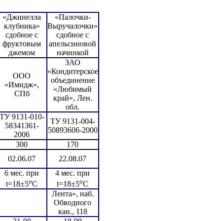
«Джинелла
«Палочки-
клубника»
Выручалочки»
сдобное с
сдобное с
фруктовым
апельсиновой
джемом
начинкой
ЗАО
«Кондитерское
ООО
объединение
«Имидж»,
«Любимый
СПб
край», Лен.
обл.
ТУ 9131-010-
ТУ 9131-004-
58341361-
50893606-2000
2006
300
170
02.06.07
22.08.07
6 мес. при
4 мес. при
о
о
t=18±5
С
t=18±5
С
Лента», наб.
Обводного
кан., 118