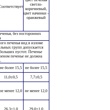
светло-
Соответствует
коричневый,
цвет начинки -
оранжевый
ченья, без посторонних
а
ого печенья вид в изломе
альных групп допускается
больших пустот. Печенье
оеном печенье не должна
.
не более 15,5
не более 15,5
11,0±0,5
7,7±0,5
не менее 12,0
не менее 12,0
26,3±1,0
29,0±1,0