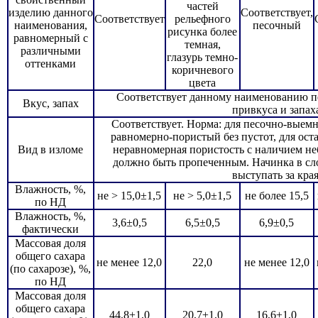
частей
изделию данного
Соответствует,
Соответствует
рельефного
наименования,
песочный
рисунка более
равномерный с
темная,
различными
глазурь темно-
оттенками
коричневого
цвета
Соответствует данному наименованию пе
Вкус, запах
привкуса и запах
Соответствует. Норма: для песочно-выемн
равномерно-пористый без пустот, для ост
Вид в изломе
неравномерная пористость с наличием не
должно быть пропеченным. Начинка в сл
выступать за края
Влажность, %,
не > 15,0±1,5
не > 5,0±1,5
не более 15,5
по НД
Влажность, %,
3,6±0,5
6,5±0,5
6,9±0,5
фактически
Массовая доля
общего сахара
не менее 12,0
22,0
не менее 12,0
(по сахарозе), %,
по НД
Массовая доля
общего сахара
44,8±1,0
20,7±1,0
16,6±1,0