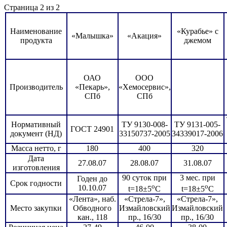
Страница 2 из 2
Наименование
«Курабье» с
«Малышка»
«Акация»
продукта
джемом
ОАО
ООО
Производитель
«Пекарь»,
«Хемосервис»,
СПб
СПб
Нормативный
ТУ 9130-008-
ТУ 9131-005-
ГОСТ 24901
документ (НД)
33150737-2005
34339017-2006
Масса нетто, г
180
400
320
Дата
27.08.07
28.08.07
31.08.07
изготовления
90 суток при
3 мес. при
Годен до
Срок годности
о
о
10.10.07
t=18±5
С
t=18±5
С
«Лента», наб.
«Стрела-7»,
«Стрела-7»,
Место закупки
Обводного
Измайловский
Измайловский
кан., 118
пр., 16/30
пр., 16/30