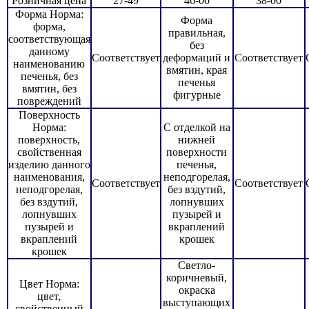
Розничная цена
27-49
46-00
38-00
Форма Норма:
Форма
форма,
правильная,
соответствующая
без
данному
Соответствует
деформаций и
Соответствует
наименованию
вмятин, края
печенья, без
печенья
вмятин, без
фигурные
повреждений
Поверхность
Норма:
С отделкой на
поверхность,
нижней
свойственная
поверхности
изделию данного
печенья,
наименования,
неподгорелая,
Соответствует
Соответствует
неподгорелая,
без вздутий,
без вздутий,
лопнувших
лопнувших
пузырей и
пузырей и
вкраплений
вкраплений
крошек
крошек
Светло-
коричневый,
Цвет Норма:
окраска
цвет,
выступающих
свойственный