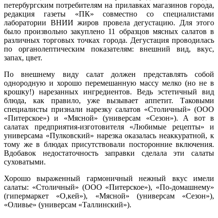
петербургским потребителям на прилавках магазинов города,
редакция газеты «ПК» совместно со специалистами
лаборатории ВНИИ жиров провела дегустацию. Для этого
было произвольно закуплено 11 образцов мясных салатов в
различных торговых точках города. Дегустация проводилась
по органолептическим показателям: внешний вид, вкус,
запах, цвет.
По внешнему виду салат должен представлять собой
однородную и хорошо перемешанную массу мелко (но не в
крошку!) нарезанных ингредиентов. Ведь эстетичный вид
блюда, как правило, уже вызывает аппетит. Таковыми
специалисты признали нарезку салатов «Столичный» (ООО
«Питерское») и «Мясной» (универсам «Сезон»). А вот в
салатах предприятия-изготовителя «Любимые рецепты» и
универсама «Пулковский» нарезка оказалась неаккуратной, к
тому же в блюдах присутствовали посторонние включения.
Вдобавок недостаточность заправки сделала эти салаты
суховатыми.
Хорошо выраженный гармоничный нежный вкус имели
салаты: «Столичный» (ООО «Питерское»), «По-домашнему»
(гипермаркет «О,кей»), «Мясной» (универсам «Сезон»),
«Оливье» (универсам «Таллинский»).