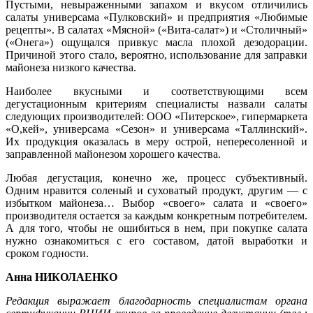
Пустыми, невыраженными запахом и вкусом отличились
салаты универсама «Пулковский» и предприятия «Любимые
рецепты». В салатах «Мясной» («Вита-салат») и «Столичный»
(«Онега») ощущался привкус масла плохой дезодорации.
Причиной этого стало, вероятно, использование для заправки
майонеза низкого качества.
Наиболее вкусными и соответствующими всем
дегустационным критериям специалисты назвали салаты
следующих производителей: ООО «Питерское», гипермаркета
«О,кей», универсама «Сезон» и универсама «Таллинский».
Их продукция оказалась в меру острой, непересоленной и
заправленной майонезом хорошего качества.
Любая дегустация, конечно же, процесс субъективный.
Одним нравится соленый и суховатый продукт, другим — с
избытком майонеза… Выбор «своего» салата и «своего»
производителя остается за каждым конкретным потребителем.
А для того, чтобы не ошибиться в нем, при покупке салата
нужно ознакомиться с его составом, датой выработки и
сроком годности.
Анна НИКОЛАЕНКО
Редакция выражает благодарность специалистам органа