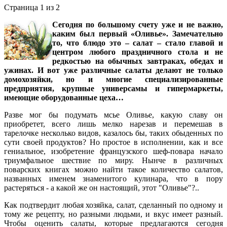
Страница 1 из 2
Сегодня по большому счету уже и не важно,
каким был первый «Оливье». Замечательно
то, что блюдо это – салат – стало главой и
центром любого праздничного стола и не
редкостью на обычных завтраках, обедах и
ужинах. И вот уже различные салаты делают не только
домохозяйки, но и многие специализированные
предприятия, крупные универсамы и гипермаркеты,
имеющие оборудованные цеха…
Разве мог бы подумать мсье Оливье, какую славу он
приобретет, всего лишь мелко нарезав и перемешав в
тарелочке несколько видов, казалось бы, таких обыденных по
сути своей продуктов? Но простое в исполнении, как и все
гениальное, изобретение французского шеф-повара начало
триумфальное шествие по миру. Нынче в различных
поварских книгах можно найти такое количество салатов,
названных именем знаменитого кулинара, что в пору
растеряться - а какой же он настоящий, этот "Оливье"?..
Как подтвердит любая хозяйка, салат, сделанный по одному и
тому же рецепту, но разными людьми, и вкус имеет разный.
Чтобы оценить салаты, которые предлагаются сегодня