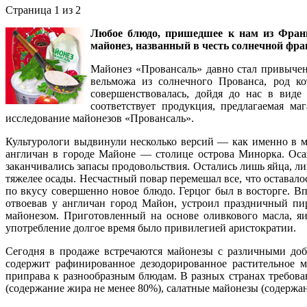
Страница 1 из 2
Любое блюдо, пришедшее к нам из Франци
майонез, названный в честь солнечной фр
Майонез «Провансаль» давно стал привычен
вельможа из солнечного Прованса, род к
совершенствовалась, дойдя до нас в виде
соответствует продукция, предлагаемая 
исследование майонезов «Провансаль».
Культурологи выдвинули несколько версий — как именно в м
англичан в городе Майоне — столице острова Минорка. Оса
заканчивались запасы продовольствия. Остались лишь яйца, ли
тяжелее осады. Несчастный повар перемешал все, что оставал
по вкусу совершенно новое блюдо. Герцог был в восторге. Вп
отвоевав у англичан город Майон, устроил праздничный пи
майонезом. Приготовленный на основе оливкового масла, яи
употребление долгое время было привилегией аристократии.
Сегодня в продаже встречаются майонезы с различными до
содержит рафинированное дезодорированное растительное ма
приправа к разнообразным блюдам. В разных странах требов
(содержание жира не менее 80%), салатные майонезы (содержа