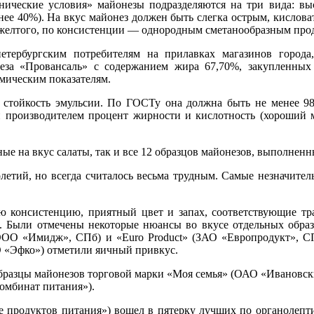
ические условия» майонезы подразделяются на три вида: вы
ее 40%). На вкус майонез должен быть слегка острым, кислова
о-желтого, по консистенции — однородным сметанообразным про
етербургским потребителям на прилавках магазинов города
за «Провансаль» с содержанием жира 67,70%, закупленных 
мическим показателям.
– стойкость эмульсии. По ГОСТу она должна быть не менее 9
й производителем процент жирности и кислотность (хороший 
ые на вкус салаты, так и все 12 образцов майонезов, выполнен
летий, но всегда считалось весьма трудным. Самые незначител
ю консистенцию, приятный цвет и запах, соответствующие т
в. Были отмечены некоторые нюансы во вкусе отдельных образ
ОО «Имидж», СПб) и «Euro Product» (ЗАО «Европродукт», СП
О «Эфко») отметили яичный привкус.
разцы майонезов торговой марки «Моя семья» (ОАО «Ивановск
мбинат питания»).
продуктов питания») вошел в пятерку лучших по органолепти