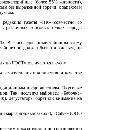
сококалорийные (более 55% жирности),
тым без выраженной горечи, с запахом и
дуктом.
, редакция газеты «ПК» совместно со
в различных торговых точках города.
8%. Все исследованные майонезы этому
майонез не должен быть ни кислым, ни
ных по ГОСТу, отличаются вкусом.
ьные изменения в количестве и качестве
радиционным представлениям. Вкусовые
цов. Так, исследуя майонезы «Бабочка»
б), дегустаторы обратили внимание на
ий маргариновый завод»), «Calve» (ООО
ческим показателям, а по соотношению