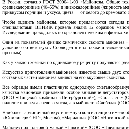
В России согласно ГОСТ 30004.1-93 «Майонезы. Общие техн
среднекалорийные (40–55%) и низкокалорийные (жирность мен
привкусом горчицы и уксуса, цвета — от белого до кремоват
Чтобы оценить майонезы, которые предлагаются сегодня п
специалистами ВНИИЖ провела анализ 12 образцов майоне
Исследование проводилось по органолептическим и физико-хи
Один из показателей физико-химических свойств майонеза 
условию соответствуют. Соблюден в них также и заявленны
пресным).
Как у каждой хозяйки по одинаковому рецепту получаются разн
Искусство приготовления майонезов известно свыше двух сто
составных частей майонеза влияют на его вкусовые свойства.
Все образцы имели пластичную однородную сметанообразну
качества майонезов привлекли особое внимание дегустаторо
(ООО «Пищевой комбинат «Петербургский»), «Сила лета» (О
наличие привкуса соевого масла, а в майонезе «Слобода» (ОО
Наиболее гармоничный вкус и нежную консистенцию имели об
«Юниливер» СНГ», Москва), «Марианна» (ООО «Ногинский ко
Майонез под торговой маркой «Царский» (ООО «Предприятие 