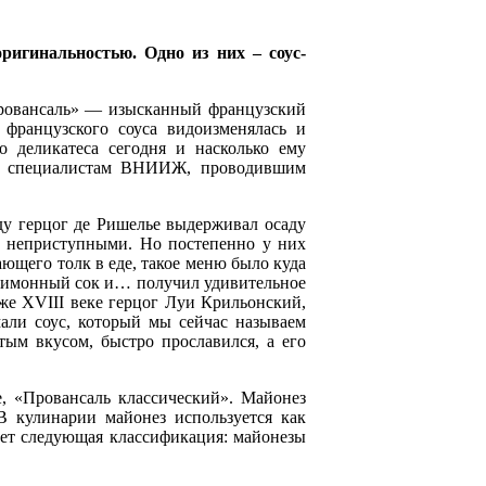
игинальностью. Одно из них – соус-
Провансаль» — изысканный французский
французского соуса видоизменялась и
о деликатеса сегодня и насколько ему
ала специалистам ВНИИЖ, проводившим
ду герцог де Ришелье выдерживал осаду
ь неприступными. Но постепенно у них
ающего толк в еде, такое меню было куда
, лимонный сок и… получил удивительное
 же XVIII веке герцог Луи Крильонский,
али соус, который мы сейчас называем
тым вкусом, быстро прославился, а его
, «Провансаль классический». Майонез
 В кулинарии майонез используется как
ует следующая классификация: майонезы