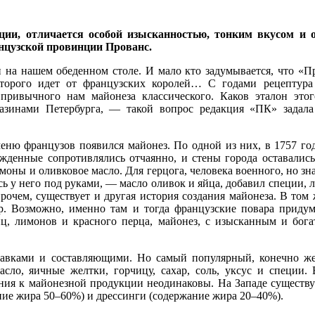
и, отличается особой изысканностью, тонким вкусом и ор
анцузской провинции Прованс.
 на нашем обеденном столе. И мало кто задумывается, что «
оторого идет от французских королей… С годами рецептура 
 привычного нам майонеза классического. Каков эталон этог
магазинами Петербурга, — такой вопрос редакция «ПК» зад
еню французов появился майонез. По одной из них, в 1757 го
жденные сопротивлялись отчаянно, и стены города оставалис
моны и оливковое масло. Для герцога, человека военного, но зн
ось у него под руками, — масло оливок и яйца, добавил специи
рочем, существует и другая история создания майонеза. В том
р. Возможно, именно там и тогда французские повара придум
ц, лимонов и красного перца, майонез, с изысканным и бога
бавками и составляющими. Но самый популярный, конечно же
сло, яичные желтки, горчицу, сахар, соль, уксус и специи.
ания к майонезной продукции неодинаковы. На Западе существ
ние жира 50–60%) и дрессинги (содержание жира 20–40%).