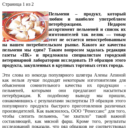
Страница 1 из 2
Пельмени – продукт, который
любим и наиболее употребляем
петербуржцами. Недаром
ассортимент пельменей и список их
изготовителей так велик — товар
этот не остается невостребованным
на нашем потребительском рынке. Какого же качества
пельмени мы едим? Таким вопросом задалась редакция
газеты «ПК» и предложила специалистам городской
ветеринарной лаборатории исследовать 19 образцов этого
продукта, закупленных в крупных торговых сетях города.
Эти слова из некогда популярного шлягера Алены Апиной
как нельзя лучше подходят некоторым изготовителям для
объяснения сомнительного качества их продукции -
пельменей, которыми они предлагают насытиться
петербуржцам. К подобному выводу мы пришли,
ознакомившись с результатами экспертизы 19 образцов этого
популярного продукта быстрого приготовления различных
производителей. Как выяснилось, ООО "Ренессанс" для того,
чтобы слепить пельмень, "не хватило" такой важной
составляющей, как мясной фарш. Кроме того, результаты
исследований показали, что ряд образцов не соответствовал