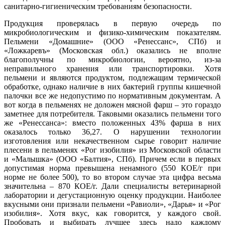
санитарно-гигиеническим требованиям безопасности.
Продукция проверялась в первую очередь по
микробиологическим и физико-химическим показателям.
Пельмени «Домашние» (ООО «Ренессанс», СПб) и
«Ложкаревъ» (Московская обл.) оказались не вполне
благополучны по микробиологии, вероятно, из-за
неправильного хранения или транспортировки. Хотя
пельмени и являются продуктом, подлежащим термической
обработке, однако наличие в них бактерий группы кишечной
палочки все же недопустимо по нормативным документам. А
вот когда в пельменях не доложен мясной фарш – это гораздо
заметнее для потребителя. Таковыми оказались пельмени того
же «Ренессанса»: вместо положенных 43% фарша в них
оказалось только 36,27. О нарушении технологии
изготовления или некачественном сырье говорит наличие
плесени в пельменях «Рог изобилия» из Московской области
и «Малышка» (ООО «Балтия», СПб). Причем если в первых
допустимая норма превышена ненамного (550 КОЕ/г при
норме не более 500), то во втором случае эта цифра весьма
значительна – 870 КОЕ/г. Дали специалисты ветеринарной
лаборатории и дегустационную оценку продукции. Наиболее
вкусными они признали пельмени «Равиоли», «Дарья» и «Рог
изобилия». Хотя вкус, как говорится, у каждого свой.
Пробовать и выбирать лучшее здесь надо каждому