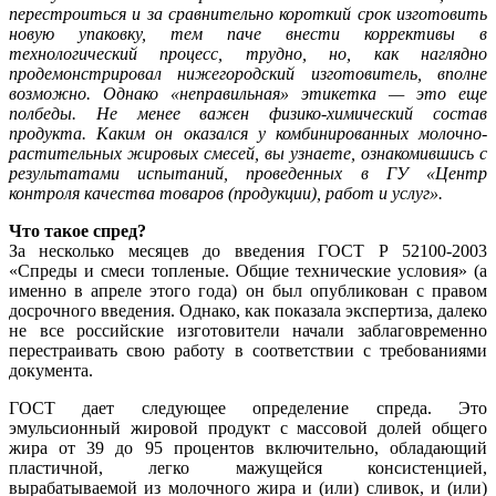
перестроиться и за сравнительно короткий срок изготовить
новую упаковку, тем паче внести коррективы в
технологический процесс, трудно, но, как наглядно
продемонстрировал нижегородский изготовитель, вполне
возможно. Однако «неправильная» этикетка — это еще
полбеды. Не менее важен физико-химический состав
продукта. Каким он оказался у комбинированных молочно-
растительных жировых смесей, вы узнаете, ознакомившись с
результатами испытаний, проведенных в ГУ «Центр
контроля качества товаров (продукции), работ и услуг».
Что такое спред?
За несколько месяцев до введения ГОСТ Р 52100-2003
«Спреды и смеси топленые. Общие технические условия» (а
именно в апреле этого года) он был опубликован с правом
досрочного введения. Однако, как показала экспертиза, далеко
не все российские изготовители начали заблаговременно
перестраивать свою работу в соответствии с требованиями
документа.
ГОСТ дает следующее определение спреда. Это
эмульсионный жировой продукт с массовой долей общего
жира от 39 до 95 процентов включительно, обладающий
пластичной, легко мажущейся консистенцией,
вырабатываемой из молочного жира и (или) сливок, и (или)