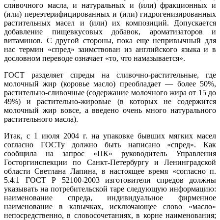
сливочного масла, и натуральных и (или) фракционных и
(или) переэтерифицированных и (или) гидрогенизированных
растительных масел и (или) их композиций. Допускается
добавление пищевкусовых добавок, ароматизаторов и
витаминов. С другой стороны, пока еще непривычный для
нас термин «спред» заимствован из английского языка и в
дословном переводе означает «то, что намазывается».
ГОСТ разделяет спреды на сливочно-растительные, где
молочный жир (коровье масло) преобладает — более 50%,
растительно-сливочные (содержание молочного жира от 15 до
49%) и растительно-жировые (в которых не содержится
молочный жир вовсе, а введено очень много натурального
растительного масла).
Итак, с 1 июля 2004 г. на упаковке бывших мягких масел
согласно ГОСТу должно быть написано «спред». Как
сообщила на запрос «ПК» руководитель Управления
Госторгинспекции по Санкт-Петербургу и Ленинградской
области Светлана Лапина, в настоящее время «согласно п.
5.4.1 ГОСТ Р 52100-2003 изготовители спредов должны
указывать на потребительской таре следующую информацию:
наименование спреда, индивидуальное фирменное
наименование в кавычках, исключающее слово «масло»
непосредственно, в словосочетаниях, в корне наименования;