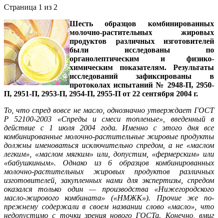
Страница 1 из 2
Шесть образцов комбинированных
молочно-растительных жировых
продуктов различных изготовителей
были исследованы по
органолептическим и физико-
химическим показателям. Результаты
исследований зафиксированы в
протоколах испытаний № 2948-П, 2950-
П, 2951-П, 2953-П, 2954-П, 2955-П от 22 сентября 2004 г.
То, что спред вовсе не масло, однозначно утверждает ГОСТ
Р 52100-2003 «Спреды и смеси топленые», введенный в
действие с 1 июля 2004 года. Именно с этого дня все
комбинированные молочно-растительные жировые продукты
должны именоваться исключительно спредом, а не «маслом
легким», «маслом мягким» или, допустим, «фермерским» или
«бабушкиным». Однако из 6 образцов комбинированных
молочно-растительных жировых продуктов различных
изготовителей, закупленных нами для экспертизы, спредом
оказался только один — производства «Нижегородского
масло-жирового комбината» («НМЖК»). Прочие же по-
прежнему содержали в своем названии слово «масло», что
недопустимо с точки зрения нового ГОСТа. Конечно, вмиг