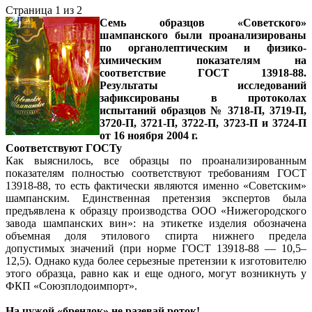
Страница 1 из 2
Семь образцов «Советского»
шампанского были проанализированы
по органолептическим и физико-
химическим показателям на
соответствие ГОСТ 13918-88.
Результаты исследований
зафиксированы в протоколах
испытаний образцов № 3718-П, 3719-П,
3720-П, 3721-П, 3722-П, 3723-П и 3724-П
от 16 ноября 2004 г.
Соответствуют ГОСТу
Как выяснилось, все образцы по проанализированным
показателям полностью соответствуют требованиям ГОСТ
13918-88, то есть фактически являются именно «Советским»
шампанским. Единственная претензия экспертов была
предъявлена к образцу производства ООО «Нижегородского
завода шампанских вин»: на этикетке изделия обозначена
объемная доля этилового спирта нижнего предела
допустимых значений (при норме ГОСТ 13918-88 — 10,5–
12,5). Однако куда более серьезные претензии к изготовителю
этого образца, равно как и еще одного, могут возникнуть у
ФКП «Союзплодоимпорт».
На чужой «брендок» не разевай роток!