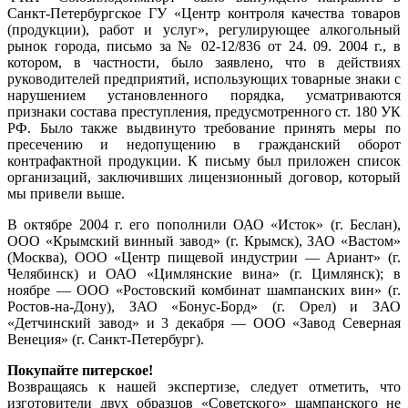
Санкт-Петербургское ГУ «Центр контроля качества товаров
(продукции), работ и услуг», регулирующее алкогольный
рынок города, письмо за № 02-12/836 от 24. 09. 2004 г., в
котором, в частности, было заявлено, что в действиях
руководителей предприятий, использующих товарные знаки с
нарушением установленного порядка, усматриваются
признаки состава преступления, предусмотренного ст. 180 УК
РФ. Было также выдвинуто требование принять меры по
пресечению и недопущению в гражданский оборот
контрафактной продукции. К письму был приложен список
организаций, заключивших лицензионный договор, который
мы привели выше.
В октябре 2004 г. его пополнили ОАО «Исток» (г. Беслан),
ООО «Крымский винный завод» (г. Крымск), ЗАО «Вастом»
(Москва), ООО «Центр пищевой индустрии — Ариант» (г.
Челябинск) и ОАО «Цимлянские вина» (г. Цимлянск); в
ноябре — ООО «Ростовский комбинат шампанских вин» (г.
Ростов-на-Дону), ЗАО «Бонус-Борд» (г. Орел) и ЗАО
«Детчинский завод» и 3 декабря — ООО «Завод Северная
Венеция» (г. Санкт-Петербург).
Покупайте питерское!
Возвращаясь к нашей экспертизе, следует отметить, что
изготовители двух образцов «Советского» шампанского не