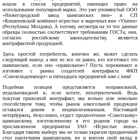
вошли в список предприятий, имеющих право на
использование популярной марки. Это уже упомянутый ООО
«Нижегородский завод шампанских вин» и СП
«Кишиневский комбинат игристых и марочных вин «Vismos»
(Республика Молдова). А потому, несмотря на то что данные
образцы полностью соответствуют требованиям ГОСТа, они,
согласно российскому законодательству, являются
контрафактной продукцией.
Здесь простой потребитель, конечно же, может сделать
следующий вывод: а мне не все ли равно, кто изготовил это
шампанское, если оно «правильное»? Пусть переживают и
изгоняют с рынка создателей контрафакта ФКП
«Союзплодоимпорт» и пятнадцать предприятий иже с ним!
Подобная позиция представляется неправильной,
недальновидной и, если хотите, непатриотичной. Ведь
покупая привозной контрафакт, мы вольно или невольно
способствуем тому, чтобы рынок алкогольной продукции
оставался диким и нецивилизованным. Настоящий
петербуржец, безусловно, отдаст предпочтение «Советскому»
шампанскому, изготовленному в его родном городе на
прославленном предприятии ЗАО «Игристые вина».
Благодаря такому выбору мы не только украсим праздничный
стол наилучшим шампанским, но и внесем свой вклад в