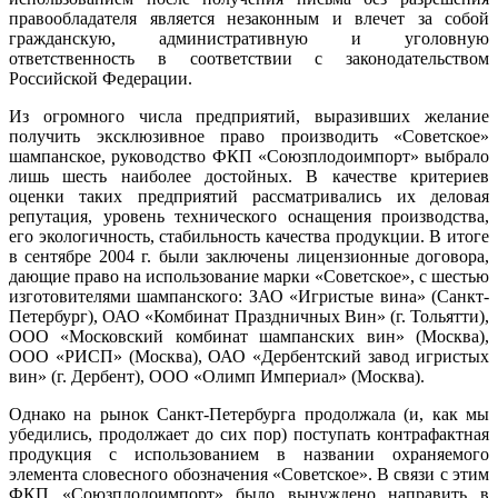
правообладателя является незаконным и влечет за собой
гражданскую, административную и уголовную
ответственность в соответствии с законодательством
Российской Федерации.
Из огромного числа предприятий, выразивших желание
получить эксклюзивное право производить «Советское»
шампанское, руководство ФКП «Союзплодоимпорт» выбрало
лишь шесть наиболее достойных. В качестве критериев
оценки таких предприятий рассматривались их деловая
репутация, уровень технического оснащения производства,
его экологичность, стабильность качества продукции. В итоге
в сентябре 2004 г. были заключены лицензионные договора,
дающие право на использование марки «Советское», с шестью
изготовителями шампанского: ЗАО «Игристые вина» (Санкт-
Петербург), ОАО «Комбинат Праздничных Вин» (г. Тольятти),
ООО «Московский комбинат шампанских вин» (Москва),
ООО «РИСП» (Москва), ОАО «Дербентский завод игристых
вин» (г. Дербент), ООО «Олимп Империал» (Москва).
Однако на рынок Санкт-Петербурга продолжала (и, как мы
убедились, продолжает до сих пор) поступать контрафактная
продукция с использованием в названии охраняемого
элемента словесного обозначения «Советское». В связи с этим
ФКП «Союзплодоимпорт» было вынуждено направить в