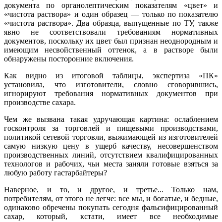
документа по органолептическим показателям «цвет» и
«чистота раствора» и один образец — только по показателю
«чистота раствора». Два образца, выпущенные по ТУ, также
явно не соответствовали требованиям нормативных
документов, поскольку их цвет был признан неоднородным и
имеющим несвойственный оттенок, а в растворе были
обнаружены посторонние включения.
Как видно из итоговой таблицы, экспертиза «ПК»
установила, что изготовители, словно сговорившись,
игнорируют требования нормативных документов при
производстве сахара.
Чем же вызвана такая удручающая картина: ослаблением
госконтроля за торговлей и пищевыми производствами,
политикой сетевой торговли, выжимающей из изготовителей
самую низкую цену в ущерб качеству, несовершенством
производственных линий, отсутствием квалифицированных
технологов и рабочих, чьи места заняли готовые взяться за
любую работу гастарбайтеры?
Наверное, и то, и другое, и третье... Только нам,
потребителям, от этого не легче: все мы, и богатые, и бедные,
одинаково обречены покупать сегодня фальсифицированный
сахар, который, кстати, имеет все необходимые