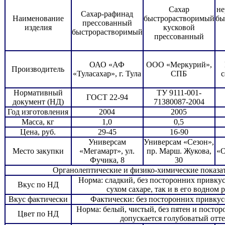
Сахар
не
Сахар-рафинад
Наименование
быстрорастворимый
бы
прессованный
изделия
кусковой
быстрорастворимый
прессованный
ОАО «АФ
ООО «Меркурий»,
Производитель
«Туласахар», г. Тула
СПБ
с
Нормативный
ТУ 9111-001-
ГОСТ 22-94
документ (НД)
71380087-2004
Год изготовления
2004
2005
Масса, кг
1,0
0,5
Цена, руб.
29-45
16-90
Универсам
Универсам «Сезон»,
Место закупки
«Мегамарт», ул.
пр. Марш. Жукова,
«О
Фучика, 8
30
Органолептические и физико-химические показа
Норма: сладкий, без посторонних привкуса
Вкус по НД
сухом сахаре, так и в его водном 
Вкус фактически
Фактически: без посторонних привкус
Норма: белый, чистый, без пятен и посто
Цвет по НД
допускается голубоватый отт