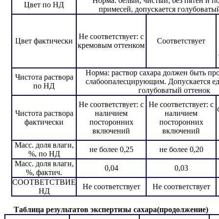
Норма: белый, чистый, без пятен и 
Цвет по НД
примесей, допускается голубоваты
Не соответствует: с
Цвет фактически
Соответствует
кремовым оттенком
Норма: раствор сахара должен быть пр
Чистота раствора
слабоопалесцирующим. Допускается е
по НД
голубоватый оттенок
Не соответствует: с
Не соответствует: с
Чистота раствора
наличием
наличием
фактически
посторонних
посторонних
включений
включений
Масс. доля влаги,
не более 0,25
не более 0,20
%, по НД
Масс. доля влаги,
0,04
0,03
%, фактич.
СООТВЕТСТВИЕ
Не соответствует
Не соответствует
НД
Таблица результатов экспертизы сахара(продолжение)