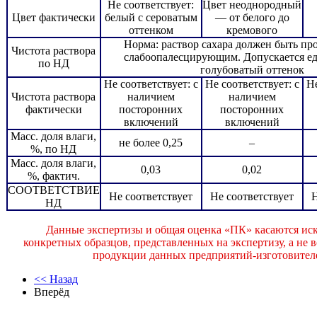
Не соответствует:
Цвет неоднородный
Цвет фактически
белый с сероватым
— от белого до
оттенком
кремового
Норма: раствор сахара должен быть пр
Чистота раствора
слабоопалесцирующим. Допускается е
по НД
голубоватый оттенок
Не соответствует: с
Не соответствует: с
Не
Чистота раствора
наличием
наличием
фактически
посторонних
посторонних
включений
включений
Масс. доля влаги,
не более 0,25
–
%, по НД
Масс. доля влаги,
0,03
0,02
%, фактич.
СООТВЕТСТВИЕ
Не соответствует
Не соответствует
Н
НД
Данные экспертизы и общая оценка «ПК» касаются ис
конкретных образцов, представленных на экспертизу, а не 
продукции данных предприятий-изготовител
<< Назад
Вперёд