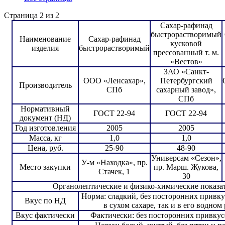
Страница 2 из 2
Сахар-рафинад
быстрорастворимый
Наименование
Сахар-рафинад
кусковой
изделия
быстрорастворимый
прессованный т. м.
«Вестов»
ЗАО «Санкт-
ООО «Ленсахар»,
Петербургский
Производитель
СПб
сахарный завод»,
СПб
Нормативный
ГОСТ 22-94
ГОСТ 22-94
документ (НД)
Год изготовления
2005
2005
Масса, кг
1,0
1,0
Цена, руб.
25-90
48-90
Универсам «Сезон»,
У-м «Находка», пр.
Место закупки
пр. Марш. Жукова,
Стачек, 1
30
Органолептические и физико-химические показа
Норма: сладкий, без посторонних привкус
Вкус по НД
в сухом сахаре, так и в его водном
Вкус фактически
Фактически: без посторонних привкус