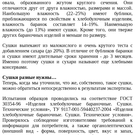
овала, образованного жгутом круглого сечения. Они
отличаются друг от друга влажностью, размерами и массой.
Наибольшую влажность (22–25%) имеют бублики,
приближающиеся по свойствам к хлебобулочным изделиям,
влажность баранок составляет 14–19%. Наименьшую
влажность (до 13%) имеют сушки. Кроме того, они тверже
других бараночных изделий и меньше по размеру.
Сушки выпекают из малокислого и очень крутого теста с
добавлением сахара (до 20%). В отличие от бубликов баранки
и сушки имеют длительные сроки хранения - до 3 месяцев.
Именно поэтому сушки и сухари называют еще хлебными
консервами.
Сушки разные нужны…
Теперь, когда мы уточнили, что же, собственно, такое сушки,
можно обратиться непосредственно к результатам экспертизы.
Испытания образцов проводились на соответствие ГОСТ
30354-96 «Изделия хлебобулочные бараночные. Сушки.
Технические условия», ТУ 9117-001-59440237-2004 «Изделия
хлебобулочные бараночные. Сушки. Технические условия».
Проверялось соблюдение изготовителями требований к
информации для потребителя, а также органолептических
(внешний вид - форма, поверхность, цвет, вкус и запах,