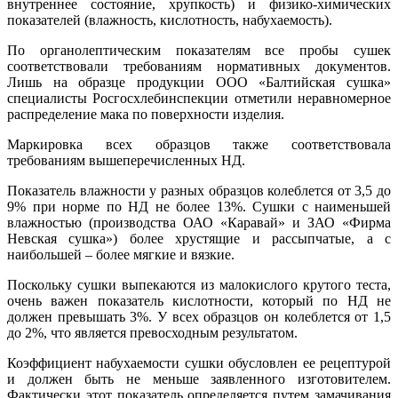
внутреннее состояние, хрупкость) и физико-химических
показателей (влажность, кислотность, набухаемость).
По органолептическим показателям все пробы сушек
соответствовали требованиям нормативных документов.
Лишь на образце продукции ООО «Балтийская сушка»
специалисты Росгосхлебинспекции отметили неравномерное
распределение мака по поверхности изделия.
Маркировка всех образцов также соответствовала
требованиям вышеперечисленных НД.
Показатель влажности у разных образцов колеблется от 3,5 до
9% при норме по НД не более 13%. Сушки с наименьшей
влажностью (производства ОАО «Каравай» и ЗАО «Фирма
Невская сушка») более хрустящие и рассыпчатые, а с
наибольшей – более мягкие и вязкие.
Поскольку сушки выпекаются из малокислого крутого теста,
очень важен показатель кислотности, который по НД не
должен превышать 3%. У всех образцов он колеблется от 1,5
до 2%, что является превосходным результатом.
Коэффициент набухаемости сушки обусловлен ее рецептурой
и должен быть не меньше заявленного изготовителем.
Фактически этот показатель определяется путем замачивания