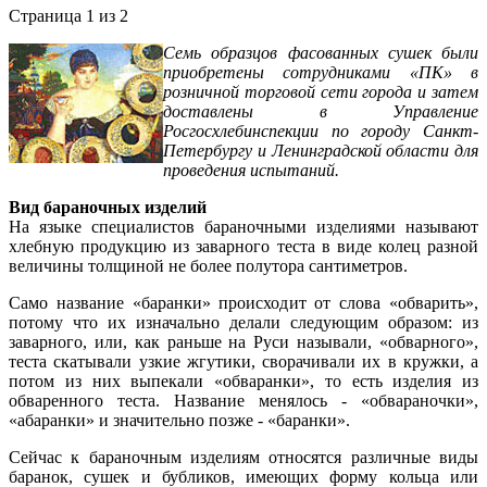
Страница 1 из 2
Семь образцов фасованных сушек были
приобретены сотрудниками «ПК» в
розничной торговой сети города и затем
доставлены в Управление
Росгосхлебинспекции по городу Санкт-
Петербургу и Ленинградской области для
проведения испытаний.
Вид бараночных изделий
На языке специалистов бараночными изделиями называют
хлебную продукцию из заварного теста в виде колец разной
величины толщиной не более полутора сантиметров.
Само название «баранки» происходит от слова «обварить»,
потому что их изначально делали следующим образом: из
заварного, или, как раньше на Руси называли, «обварного»,
теста скатывали узкие жгутики, сворачивали их в кружки, а
потом из них выпекали «обваранки», то есть изделия из
обваренного теста. Название менялось - «обвараночки»,
«абаранки» и значительно позже - «баранки».
Сейчас к бараночным изделиям относятся различные виды
баранок, сушек и бубликов, имеющих форму кольца или