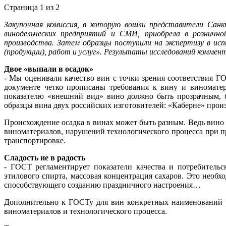
Страница 1 из 2
Закупочная комиссия, в которую вошли представители Сан
винодельческих предприятий и СМИ, приобрела в рознично
производства. Затем образцы поступили на экспертизу в 
(продукции), работ и услуг». Результаты исследований ком
Двое «выпали в осадок»
- Мы оценивали качество вин с точки зрения соответствия 
документе четко прописаны требования к вину и виноматер
показателю «внешний вид» вино должно быть прозрачным, 
образцы вина двух российских изготовителей: «Каберне» пр
Происхождение осадка в винах может быть разным. Ведь вино 
виноматериалов, нарушений технологического процесса при п
транспортировке.
Сладость не в радость
- ГОСТ регламентирует показатели качества и потребительс
этилового спирта, массовая концентрация сахаров. Это необх
способствующего созданию праздничного настроения…
Дополнительно к ГОСТу для вин конкретных наименований ра
виноматериалов и технологического процесса.