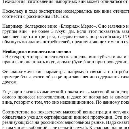
Технология изготовления импортных вин может отличаться от о
Поскольку в ходе экспертизы исследовались как вина отечест
соотнести с российским ГОСТом.
Например, болгарское вино «Блюридж Мерло». Оно заявлено и
группы вин - не более 3 г/куб. дм. Если этот показатель з
завышен почти в три раза, следовательно, по российскому Г
обмануть ожидания потребителей, предпочитающих именно су
Необходима комплексная оценка
- Не секрет, что органолептическая оценка вин субъективна и
правильно оценивать вкус, аромат (букет) вин при проведении
Физико-химические параметры напрямую связаны с потребит
примере болгарского образца: при завышении содержания саха
другом.
Еще один физико-химический показатель - массовой концентра
самого процесса изготовления, и даже от погодных и клима
вина, говорит о том, что оно некондиционное. По данному по
Соответствие по показателям массовой концентрации летучи
обязательно уже для сертификации винной продукции. Эти по
реализующихся на российском алкогольном рынке. Надо сказа
в том числе свободной, - не редкий случай. К счастью, наши и