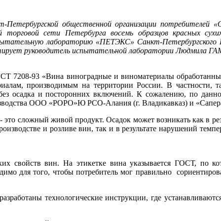
кт-Петербургской общественной организации потребителей «
й торговой сети Петербурга восемь образцов красных сухи
испытательную лабораторию «ПЕТЭКС» Санкт-Петербургского 
ментирует руководитель испытательной лаборатории Людмила Г
ГОСТ 7208-93 «Вина виноградные и виноматериалы обработанны
иалам, производимым на территории России. В частности, та
без осадка и посторонних включений. К сожалению, по данн
оизводства ООО «РОРО»Ю РСО-Алания (г. Владикавказ) и «Сапе
- это сложный живой продукт. Осадок может возникать как в р
роизводстве и розливе вин, так и в результате нарушений тем
ких свойств вин. На этикетке вина указывается ГОСТ, по ко
одимо для того, чтобы потребитель мог правильно сориентирова
зработаны технологические инструкции, где устанавливаются