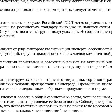
течественной, а потому и вина по вкусу могут восприниматься 
венного производства, так и импортного, следует отметить, ч
зготовителем как сухое. Российский ГОСТ четко определяет ма
авышен, по российскому стандарту вино уже не является сухим
ОСТу оно относится к группе полусухих вин. Несоответствие 
хие вина.
 зависит от ряда факторов: квалификации эксперта, особенносте
 дегустаций, где учитываются оценки всех членов компетентной
ельскими свойствами и объективно влияют на вкус вина как
ра вино не вписывается в заявленную группу вин по российском
ции титруемых кислот - зависит от вида вина, сорта виноград
тических условий произрастания винограда. Превышение кисл
казателю с исследованными образцами продукции все в норме.
х кислот и особенно общей сернистой кислоты, установленным
казатели важны при оценке ее безопасности. Соблюдение данны
ть, что несоответствие импортных вин по показателю массовой
сследования таковых несоответствий не выявили.