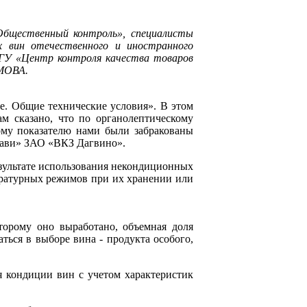
Общественный контроль», специалисты
х вин отечественного и иностранного
ГУ «Центр контроля качества товаров
АМОВА.
е. Общие технические условия». В этом
м сказано, что по органолептическому
ому показателю нами были забракованы
рави» ЗАО «ВКЗ Дагвино».
езультате использования некондиционных
пературных режимов при их хранении или
торому оно выработано, объемная доля
ться в выборе вина - продукта особого,
 кондиции вин с учетом характеристик