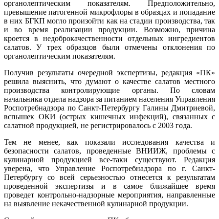
органолептическим показателям. Предположительно,
превышение патогенной микрофлоры в образцах и попадание
в них БГКП могло произойти как на стадии производства, так
и во время реализации продукции. Возможно, причина
кроется в недоброкачественности отдельных ингредиентов
салатов. У трех образцов были отмечены отклонения по
органолептическим показателям.
Получив результаты очередной экспертизы, редакция «ПК»
решила выяснить, что думают о качестве салатов местного
производства контролирующие органы. По словам
начальника отдела надзора за питанием населения Управления
Роспотребнадзора по Санкт-Петербургу Галины Дмитриевой,
вспышек ОКИ (острых кишечных инфекций), связанных с
салатной продукцией, не регистрировалось с 2003 года.
Тем не менее, как показали исследования качества и
безопасности салатов, проведенные ВНИИЖ, проблемы с
кулинарной продукцией все-таки существуют. Редакция
уверена, что Управление Роспотребнадзора по г. Санкт-
Петербургу со всей серьезностью отнесется к результатам
проведенной экспертизы и в самое ближайшее время
проведет контрольно-надзорные мероприятия, направленные
на выявление некачественной кулинарной продукции.