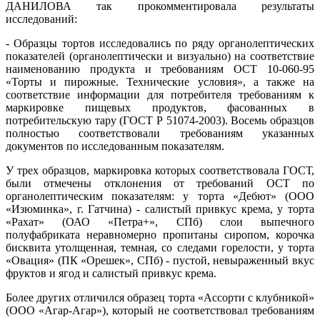
ДАНИЛОВА так прокомментировала результаты
исследований:
- Образцы тортов исследовались по ряду органолептических
показателей (органолептически и визуально) на соответствие
наименованию продукта и требованиям ОСТ 10-060-95
«Торты и пирожные. Технические условия», а также на
соответствие информации для потребителя требованиям к
маркировке пищевых продуктов, фасованных в
потребительскую тару (ГОСТ Р 51074-2003). Восемь образцов
полностью соответствовали требованиям указанных
документов по исследованным показателям.
У трех образцов, маркировка которых соответствовала ГОСТ,
были отмечены отклонения от требований ОСТ по
органолептическим показателям: у торта «Дебют» (ООО
«Изюминка», г. Гатчина) - салистый привкус крема, у торта
«Рахат» (ОАО «Петра+», СПб) слои выпечного
полуфабриката неравномерно пропитаны сиропом, корочка
бисквита утолщенная, темная, со следами горелости, у торта
«Овация» (ПК «Орешек», СПб) - пустой, невыраженный вкус
фруктов и ягод и салистый привкус крема.
Более других отличился образец торта «Ассорти с клубникой»
(ООО «Агар-Агар»), который не соответствовал требованиям