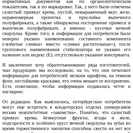
нормативных документов как по органолептическим
показателям, так и по маркировке. Так, у него были отмечены
салистый привкус крема, пустой, невыраженный вкус желе,
неравномерная пропитка и прослойка выпечного
полуфабриката, а также обнаружены посторонние примеси в
выпечном полуфабрикате, а именно - кусочки яичной
скорлупы. Кроме того, в информации для потребителя было
неверно указано наименование составного компонента
(«взбитые сливки» вместо «сливки растительные»), после
группового наименования стабилизатора не указано его
название или индекс (Е), отсутствовало указание консерванта.
В заключение хочу обратитьвнимание ряда изготовителей,
чью продукцию мы исследовали, на то, что они печатают
информацию для потребителей мелким шрифтом, на темном
фоне, нестойкими красками, что очень мешает ее восприятию.
Есть пожелание, чтобы информация подавалась четче и
нагляднее.
От редакции. Как выяснилось, петербургские потребители
могут еще встретить в кондитерских отделах универсамов
весьма неаппетитные «лакомства». Понятно, что салистый
привкус крема, безвкусные фрукты, ягоды и желе,
подгорелости и особенно хруст яичной скорлупы на зубах во
время торжественного чаепития способны свести на нет все