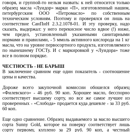
говоря, и группой-то нельзя назвать: к ней относится только
образец масла «Луидор» марки «П», изготовленный нашим,
петербургским ООО «Петромасло» по собственным
техническим условиям. Поэтому и проверялся он лишь на
соответствие СанПиН 2.3.2.1078-01. И эту проверку, надо
сказать, выдержал: у него перекисное число вдвое (!) ниже,
чем предел, установленный указанными санитарными
нормами и правилами, - 5 ммоль активного кислорода на 1 кг
масла, что на уровне первосортного продукта, изготовляемого
по нынешнему ГОСТу. И с маркировкой у «Луидора» тоже
все в полном порядке.
ЧЕСТНОСТЬ - НЕ БАРЫШ
В заключение сравним еще один показатель - соотношение
цены и качества.
Дороже всего закупочной комиссии обошелся образец
«Филевского» - 46 руб. 90 коп. Хорошее масло, бесспорно
соответствует высшему сорту, но все же самое лучшее из
проверенных - «Слобода» продается куда дешевле - за 33 руб.
60 коп.
Еще одно сравнение. Образец выдаваемого за масло высшего
сорта Sunny Gold, которое на поверку соответствует лишь
сорту первому, куплено за 29 руб. 90 коп, а честный