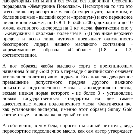
лабораторных испытаний без сучка, без задоринки. Особенно
порадовала «Жемчужина Поволжья». Несмотря на то что это
всего лишь первосортное масло (а существуют, напомним, и
более значимые - высший сорт и «премиум») и его перекисное
число вполне может, по ГОСТ Р 52465-2005, доходить и до 10
ммоль активного кислорода на 1 кг масла, фактически оно у
«Жемчужины Поволжья» более чем в 5 (!) раз ниже верхнего
предела и всего лишь чуточку превышает окисленность
бесспорного лидера нашего масляного состязания -
«премиумного» образца «Слободы» (1.8 и 1.2,
соответственно).
А вот образец якобы высшего сорта с претенциозным
названием Sunny Gold (что в переводе с английского означает
«солнечное золото») явно подкачал. Его подвело двукратное
превышение допустимого предела другого важного
показателя подсолнечного масла - анизидинового числа,
весьма низкая норма которого - не более 3 - установлена
новым государственным стандартом на две самые
качественные марки подсолнечного масла. Фактически же,
как установили эксперты, именно этот образец Sunny Gold
соответствует лишь марке «первый сорт».
А собственно, в чем беда, спросит пытливый читатель, ведь
первосортное подсолнечное масло, как сам автор утверждает,