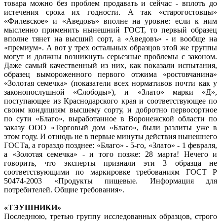
товара можно без проблем продавать и сейчас - вплоть до
истечения срока их годности. А так «старогостовцы»
«Филевское» и «Аведовъ» вполне на уровне: если к ним
мысленно применить нынешний ГОСТ, то первый образец
вполне тянет на высший сорт, а «Аведовъ» - и вообще на
«премиум». А вот у трех остальных образцов этой же группы
могут и должны возникнуть серьезные проблемы с законом.
Даже самый качественный из них, как показали испытания,
образец вымороженного первого отжима «ростовчанина»
«Золотая семечка» (показатели всех нормативов почти как у
законопослушной «Слободы»), и «Злато» марки «Д»,
поступающее из Краснодарского края и соответствующее по
своим кондициям высшему сорту, и добротно первосортное
по сути «Благо», выработанное в Воронежской области по
заказу ООО «Торговый дом «Благо», были разлиты уже в
этом году. И отнюдь не в первые минуты действия нынешнего
ГОСТа, а гораздо позднее: «Благо» - 5-го, «Злато» - 1 февраля,
а «Золотая семечка» - и того позже: 28 марта! Нечего и
говорить, что эксперты признали эти 3 образца не
соответствующими по маркировке требованиям ГОСТ Р
50474-2003 «Продукты пищевые. Информация для
потребителей. Общие требования».
«ТЭУШНИКИ»
Последнюю, третью группу исследованных образцов, строго