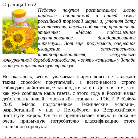
Страница 1 из 2
Недавно покупал растительное масло
наиболее почитаемой в нашей семье
российской торговой марки и, уточняя дату
изготовления, немало подивился, прочитав на
этикетке: «Масло подсолнечное
рафинированное дезодорированное
«премиум». Вот еще, подумалось, очередное
изощрение отечественного
товаропроизводителя, изнуренного
конкурентной борьбой маслоделов, - опять «слизали» у Запада
звонкую маркетинговую «фишку».
Но оказалось, весьма уважаемая фирма вовсе не завлекает
таким способом покупателей, а всего-навсего строго
соблюдает действующее законодательство. Дело в том, что,
как уже сообщала наша газета, с этого года в России начал
действовать новый «масляный» стандарт - ГОСТ Р 52465-
2005 «Масло подсолнечное. Технические условия»,
разработанный у нас в Петербурге, во Всероссийском
институте жиров. Он-то и предписывает новую и пока не
очень привычную потребителю классификацию этого
солнечного продукта.
Теперь подсолнечное масло подразделяется на следующие