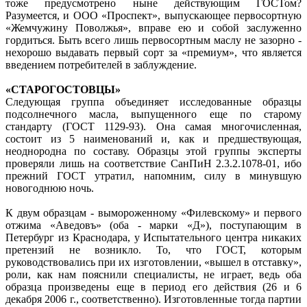
тоже предусмотрено ныне действующим ГОСТом?
Разумеется, и ООО «Проспект», выпускающее первосортную
«Жемчужину Поволжья», вправе ею и собой заслуженно
гордиться. Быть всего лишь первосортным маслу не зазорно -
нехорошо выдавать первый сорт за «премиум», что является
введением потребителей в заблуждение.
«СТАРОГОСТОВЦЫ»
Следующая группа объединяет исследованные образцы
подсолнечного масла, выпущенного еще по старому
стандарту (ГОСТ 1129-93). Она самая многочисленная,
состоит из 5 наименований и, как и предшествующая,
неоднородна по составу. Образцы этой группы эксперты
проверяли лишь на соответствие СанПиН 2.3.2.1078-01, ибо
прежний ГОСТ утратил, напомним, силу в минувшую
новогоднюю ночь.
К двум образцам - вымороженному «Филевскому» и первого
отжима «Аведовъ» (оба - марки «Д»), поступающим в
Петербург из Краснодара, у Испытательного центра никаких
претензий не возникло. То, что ГОСТ, которым
руководствовались при их изготовлении, «вышел в отставку»,
роли, как нам пояснили специалисты, не играет, ведь оба
образца произведены еще в период его действия (26 и 6
декабря 2006 г., соответственно). Изготовленные тогда партии