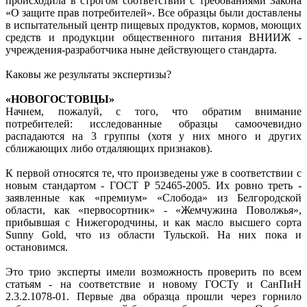
происходила в строгом соответствии с требованиями Закона
«О защите прав потребителей». Все образцы были доставлены
в испытательный центр пищевых продуктов, кормов, моющих
средств и продукции общественного питания ВНИИЖ -
учреждения-разработчика ныне действующего стандарта.
Каковы же результаты экспертизы?
«НОВОГОСТОВЦЫ»
Начнем, пожалуй, с того, что обратим внимание
потребителей: исследованные образцы самоочевидно
распадаются на 3 группы (хотя у них много и других
сближающих либо отдаляющих признаков).
К первой относятся те, что произведены уже в соответствии с
новым стандартом - ГОСТ Р 52465-2005. Их ровно треть -
заявленные как «премиум» «Слобода» из Белгородской
области, как «первосортник» - «Жемчужина Поволжья»,
прибывшая с Нижегородчины, и как масло высшего сорта
Sunny Gold, что из области Тульской. На них пока и
остановимся.
Это трио эксперты имели возможность проверить по всем
статьям - на соответствие и новому ГОСТу и СанПиН
2.3.2.1078-01. Первые два образца прошли через горнило