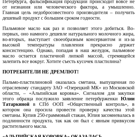
Петербурга, фальсификация продукции происходит вовсе не
от незнания или человеческого фактора, а умышленно.
Главная цель недобросовестного производителя – получить
дешевый продукт с большим сроком годности.
Пальмовое масло как раз и позволяет этого добиться. Во-
первых, оно намного дешевле натурального молочного жира,
во-вторых, выступает своеобразным консервантом и из-за
высокой температуры плавления прекрасно держит
консистенцию. Однако, попадая в наш желудок, пальмовое
масло остается пластичной липкой массой, стремящейся
залепить все вокруг. Хотите съесть кусочек пластилина?
ПОТРЕБИТЕЛИ НЕ ДРЕМЛЮТ!
Пальмо-пластилиновой оказалась сметана, выпущенная по
отраслевому стандарту ЗАО «Озерецкий МК» из Московской
области, – «Альпийская коровка». Сигналом для закупки
этого образца послужило заявление петербурженки
Юлии
Татаркиной
в СПб ООП «Общественный контроль», в
котором она просила провести проверку качества этой
сметаны. Купив 250-граммовый стакан, Юлия засомневалась в
подлинности продукта, так как он был с явным привкусом
растительного масла.
«АЛЬПИЙСКАЯ КОРОВКА» ОКАЗАЛАСЬ