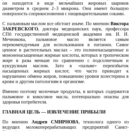
он находится в виде мельчайших жировых шариков
диаметром в среднем 2–3 микрона. Они имеют большую
поверхность соприкосновения с пищеварительными соками.
С пальмовым маслом все обстоит иначе. По мнению
Виктора
ЗАКРЕВСКОГО
, доктора медицинских наук, профессора
СПб государственной медицинской академии им. И. И.
Мечникова, пальмовое масло является самым
нерекомендуемым для использования в питании. Самое
ценное в растительных маслах – это полиненасыщенные и
мононенасыщенные жирные кислоты, которых в тропическом
жире в разы меньше по сравнению с подсолнечным и
кукурузным маслом. Зато в «пальме» переизбыток
насыщенных жирных кислот, что часто приводит к
нарушению обмена жиров, повышению уровня холестерина в
крови и другим патологиям в организме.
Именно поэтому молочные продукты, в которых содержится
пальмовое и кокосовое масла, потенциально опасны для
здоровья потребителя.
ГЛАВНАЯ ЦЕЛЬ — ИЗВЛЕЧЕНИЕ ПРИБЫЛИ
По мнению
Андрея СМИРНОВА
, технолога одного из
ведущих молокоперерабатыващих предприятий Санкт-