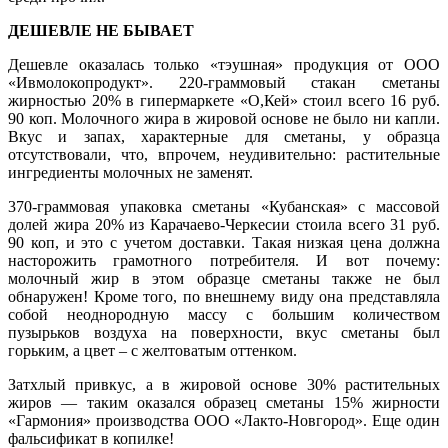
ДЕШЕВЛЕ НЕ БЫВАЕТ
Дешевле оказалась только «тэушная» продукция от ООО
«Ивмолокопродукт». 220-граммовый стакан сметаны
жирностью 20% в гипермаркете «О,Кей» стоил всего 16 руб.
90 коп. Молочного жира в жировой основе не было ни капли.
Вкус и запах, характерные для сметаны, у образца
отсутствовали, что, впрочем, неудивительно: растительные
ингредиенты молочных не заменят.
370-граммовая упаковка сметаны «Кубанская» с массовой
долей жира 20% из Карачаево-Черкесии стоила всего 31 руб.
90 коп, и это с учетом доставки. Такая низкая цена должна
насторожить грамотного потребителя. И вот почему:
молочный жир в этом образце сметаны также не был
обнаружен! Кроме того, по внешнему виду она представляла
собой неоднородную массу с большим количеством
пузырьков воздуха на поверхности, вкус сметаны был
горьким, а цвет – с желтоватым оттенком.
Затхлый привкус, а в жировой основе 30% растительных
жиров — таким оказался образец сметаны 15% жирности
«Гармония» производства ООО «Лакто-Новгород». Еще один
фальсификат в копилке!