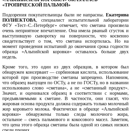
«ТРОПИЧЕСКОЙ ПАЛЬМОЙ»
Подозрения покупательницы были не напрасны.
Екатерина
ПОЛИЕКТОВА
, специалист испытательной лаборатории
ФГУ «Тест–С.-Петербург» отмечает, что сметана произвела
очень неприятное впечатление. Она имела рваный сгусток и
выступившую сыворотку на поверхности, что косвенно
свидетельствует о том, что сметана испортилась. Но на
момент проведения испытаний до окончания срока годности
образца «Альпийской коровки» оставалось больше двух
недель.
Кроме того, это один из двух образцов, в котором был
обнаружен консервант — сорбиновая кислота, использование
которой при производстве сметаны запрещено. Напомним,
что образец выпущен по ОСТу, а не по ГОСТу, но в названии
использовано слово «сметана», а не «сметанный продукт».
Значит, и оценивался образец в соответствии с нормами,
предъявляемыми к сметане. В частности, они гласят, что
жировая основа продукта должна содержать только молочный
жир коровьего молока. Фактически в образце «Альпийской
коровки» обнаружены только следы молочного жира,
остальное – смесь пальмового и кокосового масел. Заметим,
что цена этого образца сметаны была одной из самых низких
среди прочих.