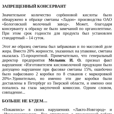
ЗАПРЕЩЕННЫЙ КОНСЕРВАНТ
Значительное количество сорбиновой кислоты было
обнаружено в образце сметаны «Ладон» производства ОАО
«Бологовский молочный завод». Может, благодаря
консерванту к образцу не было замечаний по органолептике.
При этом срок годности для продукта был установлен
стандартный – 14 суток.
Этот же образец сметаны был забракован и по массовой доле
жира. Вместо 20% жирности, указанных на упаковке, сметана
оказалась 15-процентной. Примечательно, что генеральный
директор предприятия
Мельник И. О.
признал факт
нарушения: «Изготовителем кисломолочной продукции было
допущено нарушение при фасовке сметаны 15%, ошибочно
было нафасовано 2 коробки по 8 стаканов с маркировкой
20%».Удивительно, но именно эти две коробки были
доставлены в Петербург из Тверской области, и именно они
попались на глаза закупочной комиссии. Одним словом,
совпадение...
БОЛЬШЕ НЕ БУДЕМ…
«Покаялись» в своих нарушениях «Лакто-Новгород» и