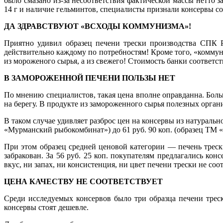
было смазано из-за несоответствия фактической массы нетто з
14 г и наличие гельминтов, специалисты признали консервы 
ДА ЗДРАВСТВУЮТ «ВСХОДЫ КОММУНИЗМА»!
Приятно удивил образец печени трески производства СПК 
действительно каждому по потребностям! Кроме того, «коммуни
из мороженого сырья, а из свежего! Стоимость банки соответству
В ЗАМОРОЖЕННОЙ ПЕЧЕНИ ПОЛЬЗЫ НЕТ
По мнению специалистов, такая цена вполне оправданна. Больш
на берегу. В продукте из замороженного сырья полезных орган
В таком случае удивляет разброс цен на консервы из натуральн
«Мурманский рыбокомбинат») до 61 руб. 90 коп. (образец ТМ
При этом образец средней ценовой категории — печень трес
забракован. За 56 руб. 25 коп. покупателям предлагались ко
вкус, ни запах, ни консистенция, ни цвет печени трески не с
ЦЕНА КАЧЕСТВУ НЕ СООТВЕТСТВУЕТ
Среди исследуемых консервов было три образца печени треск
консервы стоят дешевле.