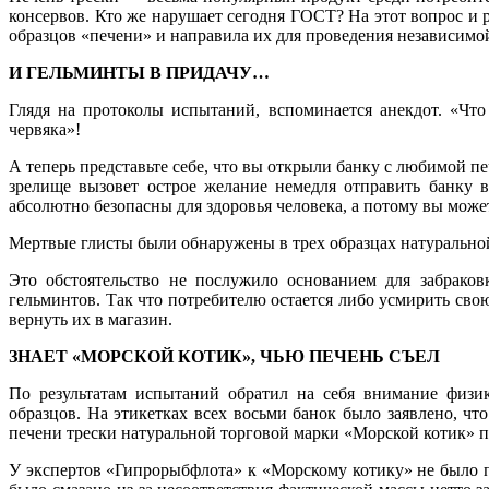
консервов. Кто же нарушает сегодня ГОСТ? На этот вопрос и р
образцов «печени» и направила их для проведения независим
И ГЕЛЬМИНТЫ В ПРИДАЧУ…
Глядя на протоколы испытаний, вспоминается анекдот. «Что
червяка»!
А теперь представьте себе, что вы открыли банку с любимой 
зрелище вызовет острое желание немедля отправить банку 
абсолютно безопасны для здоровья человека, а потому вы може
Мертвые глисты были обнаружены в трех образцах натураль
Это обстоятельство не послужило основанием для забраков
гельминтов. Так что потребителю остается либо усмирить свою
вернуть их в магазин.
ЗНАЕТ «МОРСКОЙ КОТИК», ЧЬЮ ПЕЧЕНЬ СЪЕЛ
По результатам испытаний обратил на себя внимание физик
образцов. На этикетках всех восьми банок было заявлено, ч
печени трески натуральной торговой марки «Морской котик» 
У экспертов «Гипрорыбфлота» к «Морскому котику» не было п