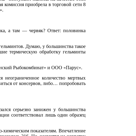
я комиссия приобрела в торговой сети 8
».
ока, а там — червяк? Ответ: половинка
гельминтов. Думаю, у большинства такое
дшие термическую обработку гельминты
нский Рыбокомбинат» и ООО «Парус».
ся неограниченное количество мертвых
авиться от консервов, либо… попробовать
зался серьезно занижен у большинства
мации соответствовал лишь один образец
о-химическим показателям. Впечатление