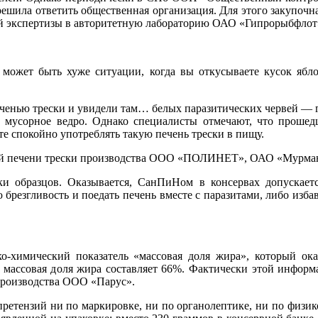
ешила ответить общественная организация. Для этого закупочна
ой экспертизы в авторитетную лабораторию ОАО «Гипрорыбфлот
 может быть хуже ситуации, когда вы откусываете кусок ябл
печенью трески и увидели там… белых паразитических червей — 
в мусорное ведро. Однако специалисты отмечают, что проше
те спокойно употреблять такую печень трески в пищу.
ной печени трески производства ООО «ПОЛИНЕТ», ОАО «Мурма
ки образцов. Оказывается, СанПиНом в консервах допускает
 брезгливость и поедать печень вместе с паразитами, либо изб
о-химический показатель «массовая доля жира», который ока
то массовая доля жира составляет 66%. Фактически этой инфор
производства ООО «Парус».
ретензий ни по маркировке, ни по органолептике, ни по физик