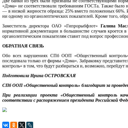
Две банки из трех были признаны не соответствующими нор
«Дэма» не соответствовали требованиям ГОСТа. Также было н
— в низкой жирности образца: 25% вместо положенных 66%. И
ни одному из органолептических показателей. Кроме того, обр
Заместитель директора ОАО «Гипрорыбфлот»
Галина Мас
нормативной документации в большинстве случаев кроется в
органолептическим показателям ставит под вопрос профессион
ОБРАТНАЯ СВЯЗЬ
Обо всех нарушениях СПб ООП «Общественный контроль» с
последовала только от фирмы «Дэма». Забраковку представит
контроль» в том, что будут разбираться и, возможно, перейдут
Подготовила Ирина ОСТРОВСКАЯ
СПб ООП «Общественный контроль» благодарит за проведе
При реализации проекта «Общественный контроль каче
соответствии с распоряжением президента Российской Феде