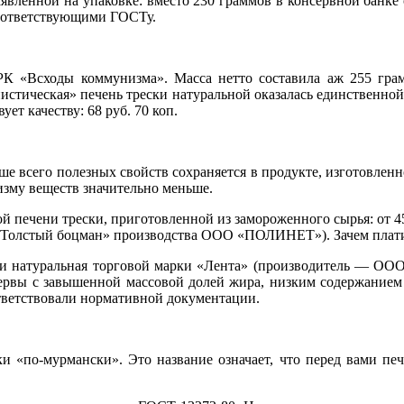
аявленной на упаковке: вместо 230 граммов в консервной банке 
соответствующими ГОСТу.
РК «Всходы коммунизма». Масса нетто составила аж 255 гра
стическая» печень трески натуральной оказалась единственной,
ет качеству: 68 руб. 70 коп.
е всего полезных свойств сохраняется в продукте, изготовленн
изму веществ значительно меньше.
ой печени трески, приготовленной из замороженного сырья: от 4
 «Толстый боцман» производства ООО «ПОЛИНЕТ»). Зачем плати
ки натуральная торговой марки «Лента» (производитель — ОО
нсервы с завышенной массовой долей жира, низким содержанием 
оответствовали нормативной документации.
и «по-мурмански». Это название означает, что перед вами печ