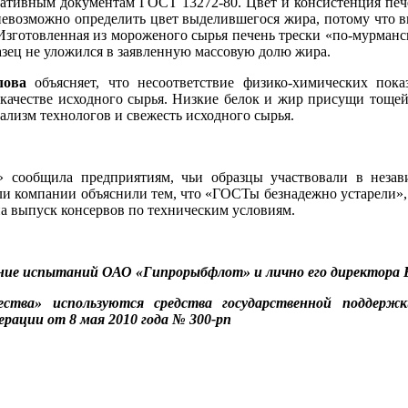
мативным документам ГОСТ 13272-80. Цвет и консистенция пе
евозможно определить цвет выделившегося жира, потому что вы
зготовленная из мороженого сырья печень трески «по-мурманс
азец не уложился в заявленную массовую долю жира.
лова
объясняет, что несоответствие физико-химических пока
 качестве исходного сырья. Низкие белок и жир присущи тоще
ализм технологов и свежесть исходного сырья.
ообщила предприятиям, чьи образцы участвовали в незави
ели компании объяснили тем, что «ГОСТы безнадежно устарели»
 на выпуск консервов по техническим условиям.
ние испытаний ОАО «Гипрорыбфлот» и лично его директора 
ства» используются средства государственной поддержк
рации от 8 мая 2010 года № 300-рп