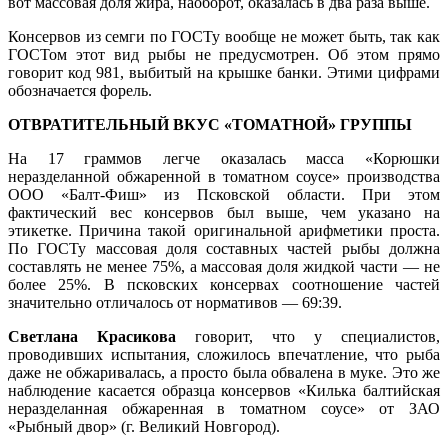
вот массовая доля жира, наоборот, оказалась в два раза выше.
Консервов из семги по ГОСТу вообще не может быть, так как
ГОСТом этот вид рыбы не предусмотрен. Об этом прямо
говорит код 981, выбитый на крышке банки. Этими цифрами
обозначается форель.
ОТВРАТИТЕЛЬНЫЙ ВКУС «ТОМАТНОЙ» ГРУППЫ
На 17 граммов легче оказалась масса «Корюшки
неразделанной обжаренной в томатном соусе» производства
ООО «Балт-Фиш» из Псковской области. При этом
фактический вес консервов был выше, чем указано на
этикетке. Причина такой оригинальной арифметики проста.
По ГОСТу массовая доля составных частей рыбы должна
составлять не менее 75%, а массовая доля жидкой части — не
более 25%. В псковских консервах соотношение частей
значительно отличалось от нормативов — 69:39.
Светлана Красикова
говорит, что у специалистов,
проводивших испытания, сложилось впечатление, что рыба
даже не обжаривалась, а просто была обвалена в муке. Это же
наблюдение касается образца консервов «Килька балтийская
неразделанная обжаренная в томатном соусе» от ЗАО
«Рыбный двор» (г. Великий Новгород).