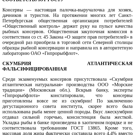
Консервы — настоящая палочка-выручалочка для хозяек,
дачников и туристов. На протяжении многих лет Санкт-
Петербургская общественная организация потребителей
«Общественный контроль» держит руку на пульсе качества
рыбных консервов. Общественная закупочная комиссия в
соответствии со ст. 45 Закона «О защите прав потребителей» в
очередной раз приобрела в торговой сети Северной столицы
образцы рыбной консервации и направила их в авторитетную
лабораторию ОАО «Гипрорыбфлот».
СКУМБРИЯ АТЛАНТИЧЕСКАЯ
ФАЛЬСИФИЦИРОВАННАЯ
Среди экзаменуемых консервов присутствовала «Скумбрия
атлантическая натуральная» производства ООО «Морские
традиции» (Московская обл.). Вскрыв банку, эксперты
«Гипрорыбфлота» констатировали, что консервы
приготовлены вовсе не из скумбрии! По заключению
дегустационного совета института, скорее всего была
использована рыба менее ценной породы. Вкус лжескумбрии
отдавал сильной горечью, консистенция была жесткой.
Укладка рыбы в банке произведена в хаотичном порядке и не
соответствовала требованиям ГОСТ 13865. Кроме того,
массовая доля жира фактически составила всего 4,4% вместо