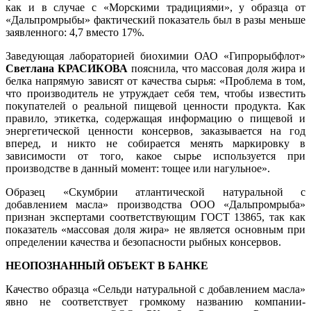
как и в случае с «Морскими традициями», у образца от
«Дальпромрыбы» фактический показатель был в разы меньше
заявленного: 4,7 вместо 17%.
Заведующая лабораторией биохимии ОАО «Гипрорыбфлот»
Светлана КРАСИКОВА
пояснила, что массовая доля жира и
белка напрямую зависят от качества сырья: «Проблема в том,
что производитель не утруждает себя тем, чтобы известить
покупателей о реальной пищевой ценности продукта. Как
правило, этикетка, содержащая информацию о пищевой и
энергетической ценности консервов, заказывается на год
вперед, и никто не собирается менять маркировку в
зависимости от того, какое сырье используется при
производстве в данный момент: тощее или нагульное».
Образец «Скумбрии атлантической натуральной с
добавлением масла» производства ООО «Дальпромрыба»
признан экспертами соответствующим ГОСТ 13865, так как
показатель «массовая доля жира» не является основным при
определении качества и безопасности рыбных консервов.
НЕОПОЗНАННЫЙ ОБЪЕКТ В БАНКЕ
Качество образца «Сельди натуральной с добавлением масла»
явно не соответствует громкому названию компании-