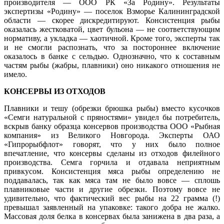
производителя — ООО РК «За Родину». Результаты
экспертизы «Родину» — поселок Взморье Калининградской
области — скорее дискредитируют. Консистенция рыбы
оказалась жестковатой, цвет бульона — не соответствующим
нормативу, а укладка — хаотичной. Кроме того, эксперты так
и не смогли распознать, что за постороннее включение
оказалось в банке с сельдью. Однозначно, что к составным
частям рыбы (жабры, плавники) оно никакого отношения не
имело.
КОНСЕРВЫ ИЗ ОТХОДОВ
Плавники и тешу (обрезки брюшка рыбы) вместо кусочков
«Семги натуральной с пряностями» увидел бы потребитель,
вскрыв банку образца консервов производства ООО «Рыбная
компания» из Великого Новгорода. Эксперты ОАО
«Гипрорыбфлот» говорят, что у них было полное
впечатление, что консервы сделаны из отходов филейного
производства. Семга горчила и отдавала неприятным
привкусом. Консистенция мяса рыбы определению не
поддавалась, так как мяса там не было вовсе — сплошь
плавниковые части и другие обрезки. Поэтому вовсе не
удивительно, что фактический вес рыбы на 22 грамма (!)
превышал заявленный на упаковке: такого добра не жалко.
Массовая доля белка в консервах была занижена в два раза, а