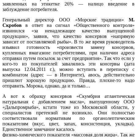
заявленных на этикетке 26% — налицо введение в
заблуждение потребителя.
Генеральный директор ООО «Морские традиции»
М.
Скробов
в ответ на сигнал «Общественного контроля»
извинился «за ненадлежащее качество выпущенной
продукции», заявив, что качество консервов «напрямую
зависит от поставляемой рыбы». В то же время руководитель
изъявил готовность «произвести замену консервов,
купленных вмагазине потребителями, при наличии адреса
отправки путем посылок за счет предприятия». Так что если у
кого-то из покупателей завалялись эти консервы (дата
выпуска 12.04.2011 г.), можно вступить в переписку с
комбинатом (адрес — в Интернете), авось, действительно
пришлют хорошую продукцию. Правда, плохие-то надо
отправить. Морока, однако, да и только…
А вот к образцу консервов «Скумбрия атлантическая
натуральная с добавлением масла», выпущенному ООО
«Дальпромрыба», кстати тоже из Московской области, у
специалистов претензий не возникло. Они полностью
соответствовали нормативам по органолептическим
показателям (вкус, цвет, запах, консистенция, укладка).
Единственное замечание касалось
физико-химического показателя «массовая доля жира». Так же