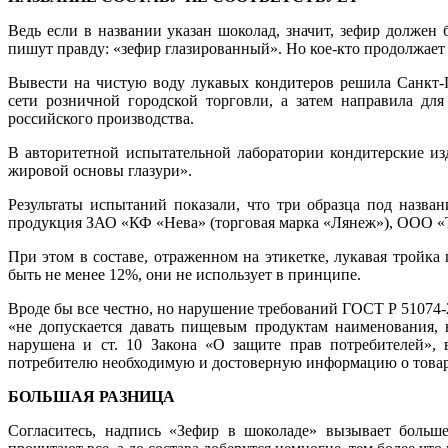
Ведь если в названии указан шоколад, значит, зефир должен 
пишут правду: «зефир глазированный». Но кое-кто продолжает 
Вывести на чистую воду лукавых кондитеров решила Санкт-П
сети розничной городской торговли, а затем направила дл
российского производства.
В авторитетной испытательной лаборатории кондитерские из
жировой основы глазури».
Результаты испытаний показали, что три образца под назва
продукция ЗАО «КФ «Нева» (торговая марка «Лянеж»), ООО «
При этом в составе, отраженном на этикетке, лукавая тройка
быть не менее 12%, они не использует в принципе.
Вроде бы все честно, но нарушение требований ГОСТ Р 51074-
«не допускается давать пищевым продуктам наименования, в
нарушена и ст. 10 Закона «О защите прав потребителей», в
потребителю необходимую и достоверную информацию о товара
БОЛЬШАЯ РАЗНИЦА
Согласитесь, надпись «Зефир в шоколаде» вызывает больш