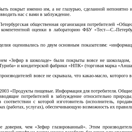
быть покрыт именно им, а не глазурью, сделанной непонятно и
вводить нас с вами в заблуждение.
етербургская общественная организация потребителей «Общес
я компетентной оценки в лабораторию ФБУ «Тест—С.-Петербу
делия оценивались по двум основным показателям: «информац
нием «Зефир в шоколаде» были покрыты вовсе не шоколадом, 
Туриба» и кондитерской фабрики «НПК» (торговая марка «Анша
 производителей вовсе не скрывала, что какао-масло, которого
2003 «Продукты пищевые. Информация для потребителя. Общие т
водящие потребителей в заблуждение относительно природы, 
 соответствии с которой изготовитель (исполнитель, продав
х (работах, услугах), обеспечивающую возможность их правил
ее доверия, чем «Зефир глазированный». Этим производител