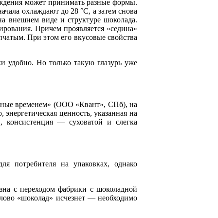
аждения может принимать разные формы.
ачала охлаждают до 28 °С, а затем снова
 на внешнем виде и структуре шоколада.
рирования. Причем проявляется «седина»
пчатым. При этом его вкусовые свойства
и удобно. Но только такую глазурь уже
нные временем» (ООО «Квант», СПб), на
, энергетическая ценность, указанная на
и, консистенция — суховатой и слегка
ля потребителя на упаковках, однако
зна с переходом фабрики с шоколадной
 слово «шоколад» исчезнет — необходимо