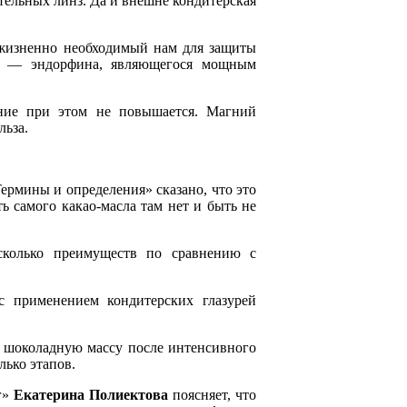
ительных линз. Да и внешне кондитерская
 жизненно необходимый нам для защиты
ия — эндорфина, являющегося мощным
ение при этом не повышается. Магний
льза.
ермины и определения» сказано, что это
ть самого какао-масла там нет и быть не
сколько преимуществ по сравнению с
 с применением кондитерских глазурей
ю шоколадную массу после интенсивного
лько этапов.
г»
Екатерина Полиектова
поясняет, что