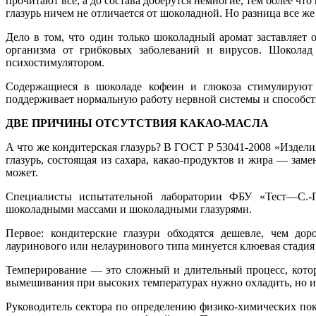
прочитают все, а до состава доберутся немногие, тем более чт
глазурь ничем не отличается от шоколадной. Но разница все же
Дело в том, что один только шоколадный аромат заставляет
организма от грибковых заболеваний и вирусов. Шокола
психостимулятором.
Содержащиеся в шоколаде кофеин и глюкоза стимулируют 
поддерживает нормальную работу нервной системы и способст
ДВЕ ПРИЧИНЫ ОТСУТСТВИЯ КАКАО-МАСЛА
А что же кондитерская глазурь? В ГОСТ Р 53041-2008 «Издели
глазурь, состоящая из сахара, какао-продуктов и жира — заме
может.
Специалисты испытательной лаборатории ФБУ «Тест—С.-Пе
шоколадными массами и шоколадными глазурями.
Первое: кондитерские глазури обходятся дешевле, чем дор
лауринового или нелауринового типа минуется клюевая стади
Темперирование — это сложный и длительный процесс, котор
вымешивания при высоких температурах нужно охладить, но из-
Руководитель сектора по определению физико-химических по