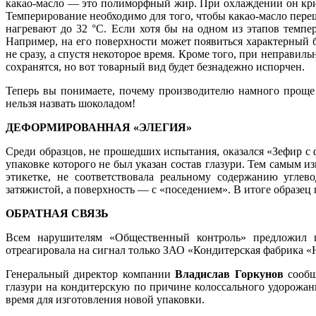
какао-масло — это полиморфный жир. При охлаждении он крис
Темперирование необходимо для того, чтобы какао-масло переш
нагревают до 32 °С. Если хотя бы на одном из этапов темпе
Например, на его поверхности может появиться характерный 
не сразу, а спустя некоторое время. Кроме того, при неправи
сохранятся, но вот товарный вид будет безнадежно испорчен.
Теперь вы понимаете, почему производителю намного проще и
нельзя назвать шоколадом!
ДЕФОРМИРОВАННАЯ «ЭЛЕГИЯ»
Среди образцов, не прошедших испытания, оказался «Зефир с
упаковке которого не был указан состав глазури. Тем самым и
этикетке, не соответствовала реальному содержанию углев
затяжистой, а поверхность — с «поседением». В итоге образе
ОБРАТНАЯ СВЯЗЬ
Всем нарушителям «Общественный контроль» предложил пр
отреагировала на сигнал только ЗАО «Кондитерская фабрика «
Генеральный директор компании
Владислав Горкунов
сообщ
глазури на кондитерскую по причине колоссального удорожани
время для изготовления новой упаковки.