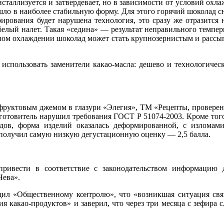
таллизуется и затвердевает, но в зависимости от условий охл
ло в наиболее стабильную форму. Для этого горячий шоколад сн
рирования будет нарушена технология, это сразу же отразится
белый налет. Такая «седина» — результат неправильного темпе
льном охлаждении шоколад может стать крупнозернистым и рассы
спользовать заменители какао-масла: дешево и технологическ
 фруктовым джемом в глазури «Элегия», ТМ «Рецепты, провере
зготовитель нарушил требования ГОСТ Р 51074-2003. Кроме того
одов, форма изделий оказалась деформированной, с изломам
ц получил самую низкую дегустационную оценку — 2,5 балла.
ивести в соответствие с законодательством информацию д
Нева».
ил «Общественному контролю», что «возникшая ситуация свя
я какао-продуктов» и заверил, что через три месяца с зефира