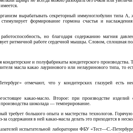
о мелкий шрифт не всегда можно разобрать без очков или увелич
 имеется.
 организм вырабатывать секреторный иммуноглобулин типа А,
д стимулирует формирование гормона счастья и наслажден
работоспособность, но благодаря содержанию магния давл
вует ритмичной работе сердечной мышцы. Словом, сплошная по
я кондитерские и полуфабрикаты кондитерского производства. Т
нителя масла какао лауринового или нелауринового типа, то ес
тербург» отмечают, что у кондитерских глазурей есть не
огостоящее какао-масло. Второе: при производстве изделий
я производства шоколада — темперирование.
ый требует большого опыта и мастерства технологов. Горячу
за содержания в ней какао-масла делать это приходится в неско
казателей испытательной лаборатории ФБУ «Тест—С.-Петербур