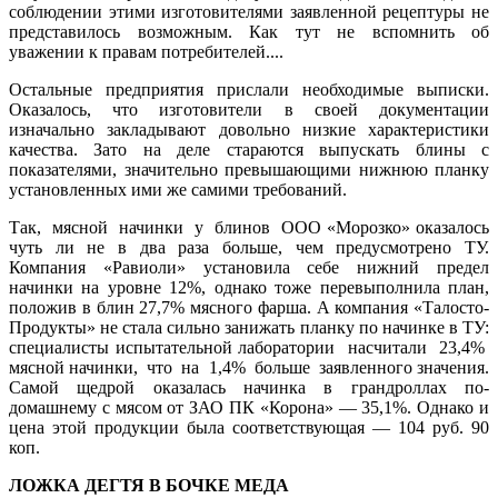
соблюдении этими изготовителями заявленной рецептуры не
представилось возможным. Как тут не вспомнить об
уважении к правам потребителей....
Остальные предприятия прислали необходимые выписки.
Оказалось, что изготовители в своей документации
изначально закладывают довольно низкие характеристики
качества. Зато на деле стараются выпускать блины с
показателями, значительно превышающими нижнюю планку
установленных ими же самими требований.
Так, мясной начинки у блинов ООО «Морозко» оказалось
чуть ли не в два раза больше, чем предусмотрено ТУ.
Компания «Равиоли» установила себе нижний предел
начинки на уровне 12%, однако тоже перевыполнила план,
положив в блин 27,7% мясного фарша. А компания «Талосто-
Продукты» не стала сильно занижать планку по начинке в ТУ:
специалисты испытательной лаборатории насчитали 23,4%
мясной начинки, что на 1,4% больше заявленного значения.
Самой щедрой оказалась начинка в грандроллах по-
домашнему с мясом от ЗАО ПК «Корона» — 35,1%. Однако и
цена этой продукции была соответствующая — 104 руб. 90
коп.
ЛОЖКА ДЕГТЯ В БОЧКЕ МЕДА