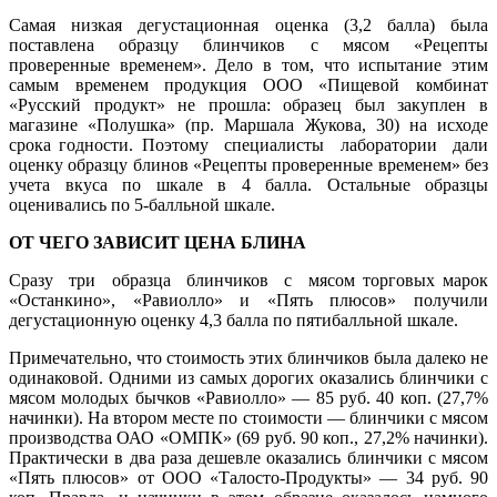
Самая низкая дегустационная оценка (3,2 балла) была
поставлена образцу блинчиков с мясом «Рецепты
проверенные временем». Дело в том, что испытание этим
самым временем продукция ООО «Пищевой комбинат
«Русский продукт» не прошла: образец был закуплен в
магазине «Полушка» (пр. Маршала Жукова, 30) на исходе
срока годности. Поэтому специалисты лаборатории дали
оценку образцу блинов «Рецепты проверенные временем» без
учета вкуса по шкале в 4 балла. Остальные образцы
оценивались по 5-балльной шкале.
ОТ ЧЕГО ЗАВИСИТ ЦЕНА БЛИНА
Сразу три образца блинчиков с мясом торговых марок
«Останкино», «Равиолло» и «Пять плюсов» получили
дегустационную оценку 4,3 балла по пятибалльной шкале.
Примечательно, что стоимость этих блинчиков была далеко не
одинаковой. Одними из самых дорогих оказались блинчики с
мясом молодых бычков «Равиолло» — 85 руб. 40 коп. (27,7%
начинки). На втором месте по стоимости — блинчики с мясом
производства ОАО «ОМПК» (69 руб. 90 коп., 27,2% начинки).
Практически в два раза дешевле оказались блинчики с мясом
«Пять плюсов» от ООО «Талосто-Продукты» — 34 руб. 90