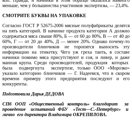
коп. Правда, и начинки в этом образце оказалось намного
меньше, чем у большинства участников экспертизы, — 23,4%.
СМОТРИТЕ БУКВЫ НА УПАКОВКЕ
Согласно ГОСТ Р 52675-2006 мясные полуфабрикаты делятся
на пять категорий. В начинке продукта категории А должно
содержаться мяса свыше 80%, Б — от 60 до 80%, В — от 40 до
60%, Г — от 20 до 40%, Д — менее 20%. Однако почему-то
производители блинчиков не торопятся выносить эту
информацию на этикетку. Чего уж греха таить, в составе
начинки помимо мяса присутствуют и соя, и ливер, и даже
манная крупа. Среди производителей, продукция которых
была подвергнута экспертизе, только ООО «Морозко»
указало категорию блинчиков — Г. Надеемся, что в скором
времени примеру этого предприятия последуют и его
конкуренты.
Подготовила Дарья ДЕДОВА
СПб ООП «Общественный контроль» благодарит за
проведение испытаний ФБУ «Тест—С.-Петербург» и
лично его директора Владимира ОКРЕПИЛОВА.