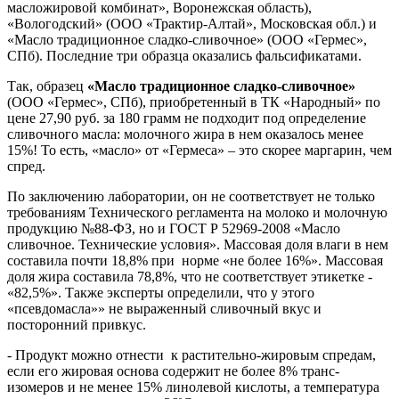
масложировой комбинат», Воронежская область),
«Вологодский» (ООО «Трактир-Алтай», Московская обл.) и
«Масло традиционное сладко-сливочное» (ООО «Гермес»,
СПб). Последние три образца оказались фальсификатами.
Так, образец
«Масло традиционное сладко-сливочное»
(ООО «Гермес», СПб), приобретенный в ТК «Народный» по
цене 27,90 руб. за
180 грамм
не подходит под определение
сливочного масла: молочного жира в нем оказалось менее
15%! То есть, «масло» от «Гермеса» – это скорее маргарин, чем
спред.
По заключению лаборатории, он не соответствует не только
требованиям Технического регламента на молоко и молочную
продукцию №88-ФЗ, но и ГОСТ Р 52969-2008 «Масло
сливочное. Технические условия». Массовая доля влаги в нем
составила почти 18,8% при норме «не более 16%». Массовая
доля жира составила 78,8%, что не соответствует этикетке -
«82,5%». Также эксперты определили, что у этого
«псевдомасла»» не выраженный сливочный вкус и
посторонний привкус.
- Продукт можно отнести к растительно-жировым спредам,
если его жировая основа содержит не более 8% транс-
изомеров и не менее 15% линолевой кислоты, а температура