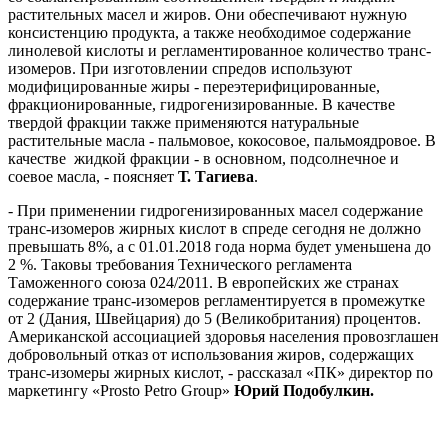
растительных масел и жиров. Они обеспечивают нужную
консистенцию продукта, а также необходимое содержание
линолевой кислоты и регламентированное количество транс-
изомеров. При изготовлении спредов используют
модифицированные жиры - переэтерифицированные,
фракционированные, гидрогенизированные. В качестве
твердой фракции также применяются натуральные
растительные масла - пальмовое, кокосовое, пальмоядровое. В
качестве жидкой фракции - в основном, подсолнечное и
соевое масла, - поясняет
Т. Тагиева
.
- При применении гидрогенизированных масел содержание
транс-изомеров жирных кислот в спреде сегодня не должно
превышать 8%, а с 01.01.2018 года норма будет уменьшена до
2 %. Таковы требования Технического регламента
Таможенного союза 024/2011. В европейских же странах
содержание транс-изомеров регламентируется в промежутке
от 2 (Дания, Швейцария) до 5 (Великобритания) процентов.
Американской ассоциацией здоровья населения провозглашен
добровольный отказ от использования жиров, содержащих
транс-изомеры жирных кислот, - рассказал «ПК» директор по
маркетингу «Prosto Petro Group»
Юрий Подобулкин.