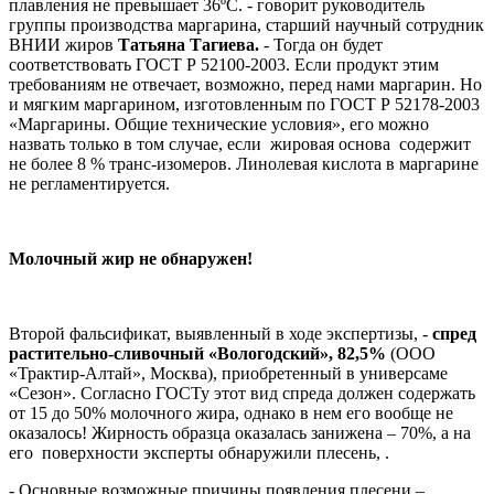
плавления не превышает 36ºС. - говорит руководитель
группы производства маргарина, старший научный сотрудник
ВНИИ жиров
Татьяна Тагиева.
- Тогда он будет
соответствовать ГОСТ Р 52100-2003. Если продукт этим
требованиям не отвечает, возможно, перед нами маргарин. Но
и мягким маргарином, изготовленным по ГОСТ Р 52178-2003
«Маргарины. Общие технические условия», его можно
назвать только в том случае, если жировая основа содержит
не более 8 % транс-изомеров. Линолевая кислота в маргарине
не регламентируется.
Молочный жир не обнаружен!
Второй фальсификат, выявленный в ходе экспертизы, -
спред
растительно-сливочный «Вологодский», 82,5%
(ООО
«Трактир-Алтай», Москва), приобретенный в универсаме
«Сезон». Согласно ГОСТу этот вид спреда должен содержать
от 15 до 50% молочного жира, однако в нем его вообще не
оказалось! Жирность образца оказалась занижена – 70%, а на
его поверхности эксперты обнаружили плесень, .
- Основные возможные причины появления плесени –