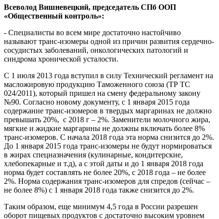
Всеволод Вишневецкий, председатель СПб ООП
«Общественный контроль»:
- Специалисты во всем мире достаточно настойчиво
называют транс-изомеры одной из причин развития сердечно-
сосудистых заболеваний, онкологических патологий и
синдрома хронической усталости.
С 1 июля 2013 года вступил в силу Технический регламент на
масложировую продукцию Таможенного союза (ТР ТС
024/2011), который пришел на смену федеральному закону
№90. Согласно новому документу, с 1 января 2015 года
содержание транс-изомеров в твердых маргаринах не должно
превышать 20%, с
2018 г
– 2%. Заменители молочного жира,
мягкие и жидкие маргарины не должны включать более 8%
транс-изомеров. С начала 2018 года эта норма снизится до 2%.
До 1 января 2015 года транс-изомеры не будут нормироваться
в жирах спецназначения (кулинарные, кондитерские,
хлебопекарные и т.д), а с этой даты и до 1 января 2018 года
норма будет составлять не более 20%, с 2018 года – не более
2%. Норма содержания транс-изомеров для спредов (сейчас –
не более 8%) с 1 января 2018 года также снизится до 2%.
Таким образом, еще минимум 4,5 года в России разрешен
оборот пищевых продуктов с достаточно высоким уровнем