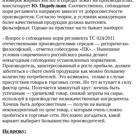
изомеров жирных кислот в спредах лежит на производителях,
констатирует
Ю. Подобулкин
. Соответственно, соблюдение
норм регламента напрямую зависит от добросовестности
производителя. Согласно теории, в условиях конкуренции
более качественная продукция должна вытеснять
фальсификат. Однако на практике часто бывает наоборот.
- Вопрос о соблюдении норм регламента ТС 024/2011
отечественными производителями спредов — риторически-
философский, - отметил собеседник «ПК». - Нынешние
условия современного российского рынка делают
невыгодным соблюдение установленных нормативов.
Производитель, заинтересованный в росте прибыли, должен
заботиться о сбыте своей продукции как можно большему
количеству потребителей. Это возможно, только в случае
присутствия товара в торговых сетях. Но тут вступает в силу
фактор цены. Получается замкнутый круг: хочешь быть
успешным — удешевляй товар, снижай затраты на сырье,
используй в производстве низкокачественные ингредиенты.
Хочешь быть добросовестным — получи на выходе
неконкурентный по цене товар, с которым очень сложно
пробиться в торговые сети. Несложно догадаться, какой
вариант выбирает большинство производителей.
На врезку: