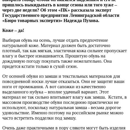
пришлось выкидывать в конце сезона или того хуже –
через две недели? Об этом «ПК» рассказала эксперт
Государственного предприятия Ленинградской области
«Бюро товарных экспертиз» Надежда Пухова.
Коже – да!
Выбирая обувь на осень, лучше отдать предпочтение
натуральной коже. Материал должен быть достаточно
плотный, так как мягкая, эластичная кожа сильнее пропускает
влагу и быстрее изнашивается. Прошитую обувь на
дождливую погоду покупать также нежелательно. Она
придется кстати только в сухой сезон.
От осенней обуви из замши и текстильных материалов для
повседневной носки лучше отказаться. Они не защитят ваши
ноги от промокания. А вот сапожки из качественно
выделанного нубука – вполне удачный вариант. Этот
материал не так сильно впитывает влагу как замша. Кстати, в
массовом производстве обуви последнюю практически не
используют, поскольку натуральная замша - весьма дорогое
удовольствие. Именно поэтому на российском рынке можно
часто встретить подделки под замшу.
Очень даже практичными в пору слякоти могут быть изделия