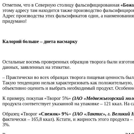
Отметим, что в Северную столицу фальсифицированная
«Божь
этому адресу там находится также производство фальсифицир
Адрес производства этих фальсификатов один, а наименовани
придумано!
Калорий больше – диета насмарку
Остальные восемь проверенных образцов творога были изготовл
данных, заявленных на этикетке.
– Практически во всех образцах творога пищевая ценность бы
Такую тенденцию нельзя характеризовать как положительную, 
объективно оценить и выбрать необходимый продукт. Особенно
К примеру, покупая «Творог 5%»
(ЗАО «Медвежьегорский моло
продукта соответствует указанной на упаковке – 121 ккал. На с
Образец
«
Творог
«Снежок» 9%
»
(ЗАО «Лактис», г. Великий Н
фактически – 165,8 ккал). Кстати, и жирность этого продукта 
3%.