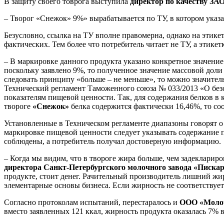
В защиту своего товрога выступила
директор по качеству ЗА
– Творог «Снежок» 9%» вырабатывается по ТУ, в котором указан
Безусловно, ссылка на ТУ вполне правомерна, однако на этикет
фактических. Тем более что потребитель читает не ТУ, а этикетк
– В маркировке данного продукта указано конкретное значение
поскольку заявлено 9%, то полученное значение массовой доли
следовать принципу «больше – не меньше», то можно значитель
Технический регламент Таможенного союза № 033/2013 «О без
показателям пищевой ценности. Так, для содержания белков в к
твороге
«Снежок»
белка содержится фактически 16,46%, то со
Установленные в Техническом регламенте диапазоны говорят о 
маркировке пищевой ценности следует указывать содержание п
соблюдены, а потребитель получал достоверную информацию.
– Когда мы видим, что в твороге жира больше, чем задеклариро
директора Санкт-Петербургского молочного завода «Писка
продукте, стоит денег. Рачительный производитель лишний жир 
элементарные основы бизнеса. Если жирность не соответствует
Согласно протоколам испытаний, перестаралось и
ООО «Молоч
вместо заявленных 121 ккал, жирность продукта оказалась 7% вм