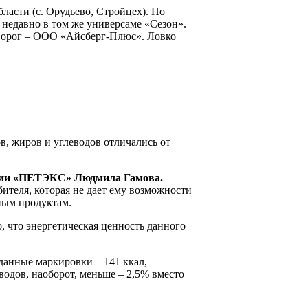
ласти (с. Орудьево, Стройцех). По
недавно в том же универсаме «Сезон».
творог – ООО «Айсберг-Плюс». Ловко
в, жиров и углеводов отличались от
рии «ПЕТЭКС» Людмила Гамова.
–
ителя, которая не дает ему возможности
ным продуктам.
о, что энергетическая ценность данного
данные маркировки – 141 ккал,
еводов, наоборот, меньше – 2,5% вместо