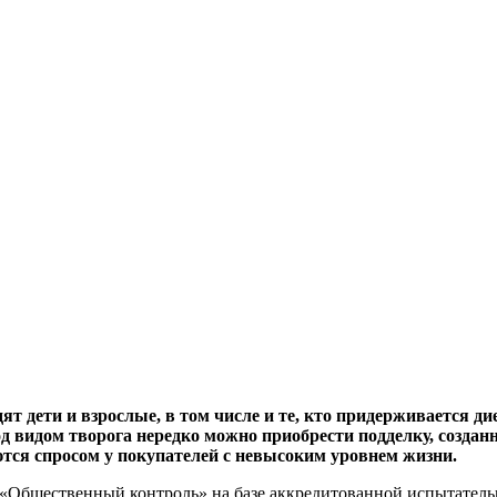
дят дети и взрослые, в том числе и те, кто придерживается ди
од видом творога нередко можно приобрести подделку, создан
тся спросом у покупателей с невысоким уровнем жизни.
й «Общественный контроль» на базе аккредитованной испытате