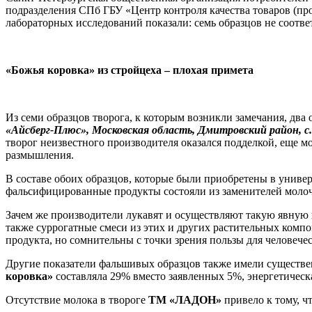
подразделения СПб ГБУ «Центр контроля качества товаров (про
лабораторных исследований показали: семь образцов не соотве
«Божья коровка» из стройцеха – плохая примета
Из семи образцов творога, к которым возникли замечания, два
«Айсберг-Плюс», Московская область, Дмитровский район, с.
творог неизвестного производителя оказался подделкой, еще м
размышления.
В составе обоих образцов, которые были приобретены в универс
фальсифицированные продукты состояли из заменителей молоч
Зачем же производители лукавят и осуществляют такую явную п
также суррогатные смеси из этих и других растительных компо
продукта, но сомнительны с точки зрения пользы для человечес
Другие показатели фальшивых образцов также имели существен
коровка»
составляла 29% вместо заявленных 5%, энергетическая
Отсутствие молока в твороге
ТМ «ЛАДОН»
привело к тому, ч