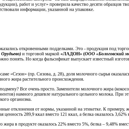
дукции), работ и услуг» проверила качество десяти образцов тв
тствовали информации, указанной на упаковке.
 оказались откровенными подделками. Это - продукция под торг
 Орудьево)
и торговой маркой
«ЛАДОН»
(
ООО «Бологовский мол
ожно понять. Но когда фальсификат выпускает известный изготов
аме «Сезон» (пр. Сизова, д. 28), доля молочного сырья оказала
ного жира растительного происхождения.
одмену? Все очень просто. Заменители молочного жира (кокосов
нентов) намного дешевле натурального цельного молока. При эт
кого организма.
ные отклонения от нормы, указанной на этикетке. К примеру, 
 ценность 289,9 ккал вместо 121 ккал, а белка оказалось 3,62%
то жира в продукте оказалось 22% вместо 5%, белка – 9,48% вмес