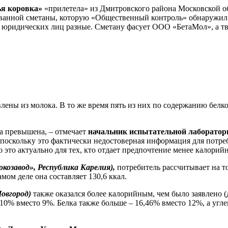
я коровка»
«прилетела» из Дмитровского района Московской об
ованной сметаны, которую «Общественный контроль» обнаружил 
я юридических лиц разные. Сметану фасует ООО «БетаМол», а 
ены из молока. В то же время пять из них по содержанию белко
ла превышена, – отмечает
начальник испытательной лаборато
поскольку это фактически недостоверная информация для потреб
 это актуально для тех, кто отдает предпочтение менее калорий
козавод», Республика Карелия),
потребитель рассчитывает на т
амом деле она составляет 130,6 ккал.
овгород)
также оказался более калорийным, чем было заявлено (
– 10% вместо 9%. Белка также больше – 16,46% вместо 12%, а угл