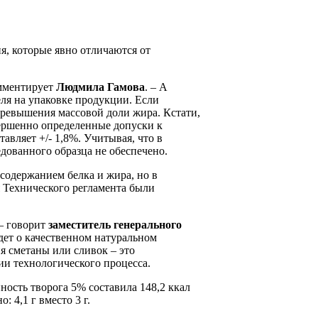
я, которые явно отличаются от
омментирует
Людмила Гамова
. – А
еля на упаковке продукции. Если
превышения массовой доли жира. Кстати,
ершенно определенные допуски к
авляет +/- 1,8%. Учитывая, что в
дованного образца не обеспечено.
содержанием белка и жира, но в
 Технического регламента были
 – говорит
заместитель генерального
идет о качественном натуральном
ия сметаны или сливок – это
ии технологического процесса.
ность творога 5% составила 148,2 ккал
 4,1 г вместо 3 г.