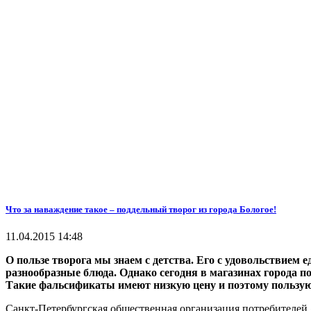
Что за наваждение такое – поддельный творог из города Бологое!
11.04.2015 14:48
О пользе творога мы знаем с детства. Его с удовольствием е
разнообразные блюда. Однако сегодня в магазинах города п
Такие фальсификаты имеют низкую цену и поэтому пользую
Санкт-Петербургская общественная организация потребителе