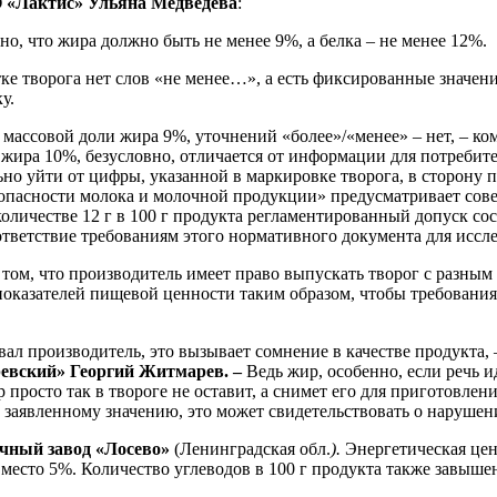
О «Лактис» Ульяна Медведева
:
о, что жира должно быть не менее 9%, а белка – не менее 12%.
ке творога нет слов «не менее…», а есть фиксированные значени
у.
 массовой доли жира 9%, уточнений «более»/«менее» – нет, – к
 жира 10%, безусловно, отличается от информации для потребит
но уйти от цифры, указанной в маркировке творога, в сторону 
опасности молока и молочной продукции» предусматривает сов
оличестве 12 г в 100 г продукта регламентированный допуск сост
ответствие требованиям этого нормативного документа для иссле
том, что производитель имеет право выпускать творог с разным 
оказателей пищевой ценности таким образом, чтобы требования
вал производитель, это вызывает сомнение в качестве продукта,
ревский» Георгий Житмарев
. –
Ведь жир, особенно, если речь 
просто так в твороге не оставит, а снимет его для приготовлен
 заявленному значению, это может свидетельствовать о нарушен
ный завод «Лосево»
(Ленинградская обл.
).
Энергетическая цен
есто 5%. Количество углеводов в 100 г продукта также завышено: