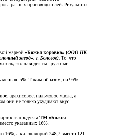
орога разных производителей. Результаты
овой маркой
«Божья коровка» (
ООО ПК
очный завод», г. Бологое)
.
То, что
итель, это наводит на грустные
сь меньше 5%. Таким образом, на 95%
ое, арахисовое, пальмовое масла, а
ом они не только ухудшают вкус
жирность продукта
ТМ «Божья
 вместо указанных 16%.
то 16%, а килокалорий 248,7 вместо 121.