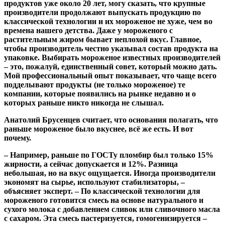
продуктов уже около 20 лет, могу сказать, что крупные
производители продолжают выпускать продукцию по
классической технологии и их мороженое не хуже, чем во
времена нашего детства. Даже у мороженого с
растительным жиром бывает неплохой вкус. Главное,
чтобы производитель честно указывал состав продукта на
упаковке. Выбирать мороженое известных производителей
– это, пожалуй, единственный совет, который можно дать.
Мой профессиональный опыт показывает, что чаще всего
подделывают продукты (не только мороженое) те
компании, которые появились на рынке недавно и о
которых раньше никто никогда не слышал.
Анатолий Брусенцев
считает, что основания полагать, что
раньше мороженое было вкуснее, всё же есть. И вот
почему.
– Например, раньше по ГОСТу пломбир был только 15%
жирности, а сейчас допускается и 12%. Разница
небольшая, но на вкус ощущается. Иногда производители
экономят на сырье, используют стабилизаторы, –
объясняет эксперт. – По классической технологии для
мороженого готовится смесь на основе натурального и
сухого молока с добавлением сливок или сливочного масла
с сахаром. Эта смесь пастеризуется, гомогенизируется –