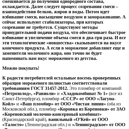
смешивается до получения однородного состава,
охлаждается. Далее следует процесс созревания смеси –
взаимодействия белков, жиров и воды. Потом идет
взбивание смеси, насыщение воздухом и замораживание. А
сейчас используют стабилизаторы, при которых
созревание не требуется. Существуют методы
принудительной подачи воздуха, что обеспечивает быстрое
взбивание и увеличение объема смеси в два-три раза. И все
эти технологические «новшества» сказываются на вкусе
конечного продукта. А если в мороженое добавляют еще и
заменители молочного жира, оно точно не будет
напоминать нам вкус мороженого из детства.
Можно покупать!
К радости потребителей остальные восемь проверенных
образцов мороженого полностью соответствовали
требованиям ГОСТ 31457-2012.
Это пломбир от компаний
«Петрохолод», «Равиоли»
и
«Хладокомбинат № 1»
(все из
Санкт-Петербурга), пломбир
«СССР» от ООО «Лагуна-
Койл»
и
«Ваш пломбир» от ООО «Чистая линия»
(оба из
Московской обл.), пломбир
«Коровка из Кореновки» от ЗАО
«Кореновский молочно-консервный комбинат»
(Краснодарский край),
ванильный «О’Кей» от ООО
«Талосто»
(Ленинградская обл.) и
«Ленинградское» от ООО