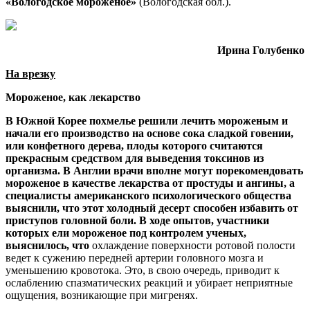
«Вологодское мороженое»
(Вологодская обл.).
Ирина Голубенко
На врезку
Мороженое, как лекарство
В Южной Корее похмелье решили лечить мороженым и
начали его производство на основе сока сладкой говении,
или конфетного дерева, плоды которого считаются
прекрасным средством для выведения токсинов из
организма. В Англии врачи вполне могут порекомендовать
мороженое в качестве лекарства от простуды и ангины, а
специалисты американского психологического общества
выяснили, что этот холодный десерт способен избавить от
приступов головной боли. В ходе опытов, участники
которых ели мороженое под контролем ученых,
выяснилось, что
охлаждение поверхности ротовой полости
ведет к сужению передней артерии головного мозга и
уменьшению кровотока. Это, в свою очередь, приводит к
ослаблению спазматических реакций и убирает неприятные
ощущения, возникающие при мигренях.