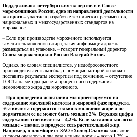
Поддерживают петербургских экспертов и в Союзе
мороженщиков России, одно из направлений деятельности
которого –
участие в разработке технических регламентов,
национальных и межгосударственных стандартов на
мороженое.
– Если при производстве мороженого используется
заменитель молочного жира, такая информация должна
размещаться на упаковке, – говорит генеральный директор
Союза мороженщиков России
Валерий Елхов.
Однако, по словам специалистов, у недобросовестного
производителя есть лазейка, с помощью которой он может
поставить результаты экспертизы под сомнение, – отсутствие
ГОСТа на методы расчета процентного содержания
немолочного жира для мороженого.
– При проведении испытаний мы ориентируемся на
содержание масляной кислоты в жировой фазе продукта.
Эта кислота содержится только в молочном жире и по
нормативам ее не может быть меньше 2%.
Верхняя цифра
содержания этой кислоты – 4,2%.
Если масляной кислоты
меньше – значит, в продукте есть растительный жир.
Например, в пломбире от
ЗАО «Холод-Славмо»
масляной
кислоты оказалось в два раза меньше нормы – всего 1,2%, –