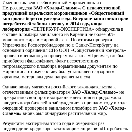
Именно так ведет себя крупный мороженщик из
Петрозаводска
ЗАО «Холод-Славмо»
. С некачественной
продукцией карельских мороженщиков «Общественный
контроль» борется уже два года. Впервые защитники прав
потребителей забили тревогу в 2014 году, когда
лаборатория
«ПЕТЕРБУРГ-ЭКСПЕРТИЗА» обнаружила в
составе пломбира ванильного из Карелии не более 50%
молочного жира в жировой фазе. По итогам проверки
Управление Роспотребнадзора по г. Санкт-Петербургу на
основании обращения СПб ООП «Общественный контроль»
провело внеплановую проверку магазина «Призма», где был
приобретен фальсификат. Факт несоответствия
петрозаводского пломбира нормативным документам по
жирно-кислотному составу был установлен надзорным
органом, материалы дела направлены в суд.
Однако ввиду мягкости российского законодательства к
отечественным фальсификаторам
ЗАО «Холод-Славмо»
не
прекратило свои противоправные действия и продолжило
вводить потребителей в заблуждение: в прошлом году в ходе
очередной проверки в ванильном пломбире от
ЗАО «Холод-
Славмо»
вновь был обнаружен растительный жир.
Результаты экспертизы этого года в очередной раз
подтвердили кредо карельских мороженщиков: «Потребитель