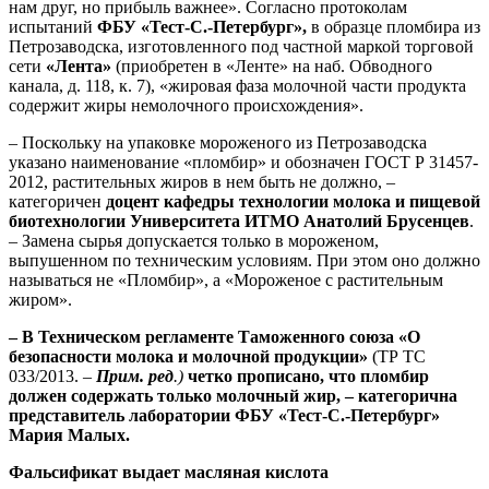
нам друг, но прибыль важнее». Согласно протоколам
испытаний
ФБУ «Тест-С.-Петербург»,
в образце пломбира из
Петрозаводска, изготовленного под частной маркой торговой
сети
«Лента»
(приобретен в «Ленте» на наб. Обводного
канала, д. 118, к. 7), «жировая фаза молочной части продукта
содержит жиры немолочного происхождения».
– Поскольку на упаковке мороженого из Петрозаводска
указано наименование «пломбир» и обозначен ГОСТ Р 31457-
2012, растительных жиров в нем быть не должно, –
категоричен
доцент кафедры технологии молока и пищевой
биотехнологии Университета ИТМО Анатолий Брусенцев
.
– Замена сырья допускается только в мороженом,
выпушенном по техническим условиям. При этом оно должно
называться не «Пломбир», а «Мороженое с растительным
жиром».
– В Техническом регламенте Таможенного союза «О
безопасности молока и молочной продукции»
(ТР ТС
033/2013. –
Прим. ред
.)
четко прописано, что пломбир
должен содержать только молочный жир, – категорична
представитель лаборатории ФБУ «Тест-С.-Петербург»
Мария Малых
.
Фальсификат выдает масляная кислота