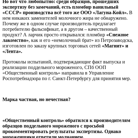
Но вот что любопытно: среди образцов, прошедших
экспертизу без замечаний, есть пломбир ванильный
«СССР» производства всё того же
ООО
«Лагуна-Койл».
В
нем никаких заменителей молочного жира не обнаружено.
Почему же в одном случае производитель предлагает
потребителю фальсификат, а в другом – качественный
продукт? А ларчик просто открывался: пломбир
«Снежное
лакомство»
, как и его «немолочный брат» из Петрозаводска,
изготовлен по заказу крупных торговых сетей
«Магнит» и
«Лента».
Протоколы испытаний, подтверждающие факт выпуска и
реализации поддельного мороженого, СПб ООП
«Общественный контроль» направила в Управление
Роспотребнадзора по г. Санкт-Петербургу для принятия мер.
Марка частная, но нечестная?
«Общественный контроль» обратился к производителям
образцов поддельного мороженого с просьбой
прокомментировать результаты экспертизы. Однако
мороженщики ответили молчанием.