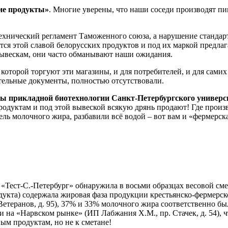
ие продукты»
. Многие уверены, что наши соседи производят п
Технический регламент Таможенного союза, а нарушение стандарт
ются этой славой белорусских продуктов и под их маркой предл
 вывескам, они часто обманывают наши ожидания.
которой торгуют эти магазины, и для потребителей, и для самих
тельные документы, полностью отсутствовали.
ры прикладной биотехнологии Санкт-Петербургского универ
одуктам и под этой вывеской всякую дрянь продают! Где произв
ль молочного жира, разбавили всё водой – вот вам и «фермерска
Тест-С.-Петербург» обнаружила в восьми образцах весовой см
дукта) содержала жировая фаза продукции крестьянско-фермерск
 Ветеранов, д. 95), 37% и 33% молочного жира соответственно б
 и на «Нарвском рынке» (ИП Лабжания Х.М., пр. Стачек, д. 54),
ым продуктам, но не к сметане!