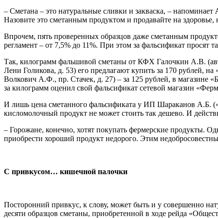
– Сметана – это натуральные сливки и закваска, – напоминает
Назовите это сметанным продуктом и продавайте на здоровье, 
Впрочем, пять проверенных образцов даже сметанным продукто
регламент – от 7,5% до 11%. При этом за фальсификат просят та
Так, килограмм фальшивой сметаны от КФХ Галочкин А.В. (автол
Лени Голикова, д. 53) его предлагают купить за 170 рублей, на
Волкович А.Ф., пр. Стачек, д. 27) – за 125 рублей, в магазине 
за килограмм оценил свой фальсификат сетевой магазин «Фермер
И лишь цена сметанного фальсификата у ИП Шараканов А.Б. («Н
кисломолочный продукт не может стоить так дешево. И действ
– Горожане, конечно, хотят покупать фермерские продукты. О
приобрести хороший продукт недорого. Этим недобросовестны
С привкусом… кишечной палочки
Посторонний привкус, к слову, может быть и у совершенно нату
десяти образцов сметаны, приобретенной в ходе рейда «Общес