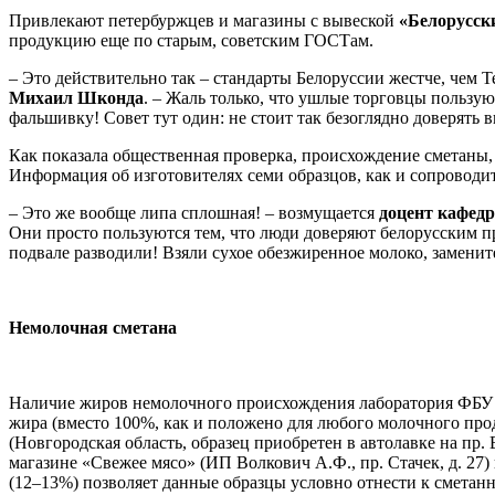
Привлекают петербуржцев и магазины с вывеской
«Белорусск
продукцию еще по старым, советским ГОСТам.
– Это действительно так – стандарты Белоруссии жестче, чем 
Михаил Шконда
. – Жаль только, что ушлые торговцы пользу
фальшивку! Совет тут один: не стоит так безоглядно доверять
Как показала общественная проверка, происхождение сметаны, 
Информация об изготовителях семи образцов, как и сопроводи
– Это же вообще липа сплошная! – возмущается
доцент кафед
Они просто пользуются тем, что люди доверяют белорусским пр
подвале разводили! Взяли сухое обезжиренное молоко, замените
Немолочная сметана
Наличие жиров немолочного происхождения лаборатория ФБУ «
жира (вместо 100%, как и положено для любого молочного про
(Новгородская область, образец приобретен в автолавке на пр.
магазине «Свежее мясо» (ИП Волкович А.Ф., пр. Стачек, д. 27)
(12–13%) позволяет данные образцы условно отнести к сметанн