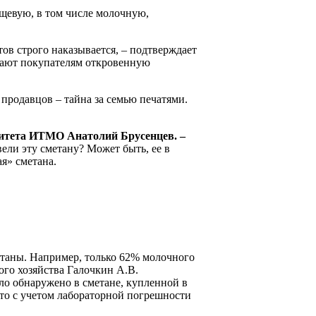
ищевую, в том числе молочную,
ов строго наказывается, – подтверждает
агают покупателям откровенную
 продавцов – тайна за семью печатями.
ситета ИТМО Анатолий Брусенцев.
–
ели эту сметану? Может быть, ее в
я» сметана.
етаны. Например, только 62% молочного
ого хозяйства Галочкин А.В.
ыло обнаружено в сметане, купленной в
 что с учетом лабораторной погрешности