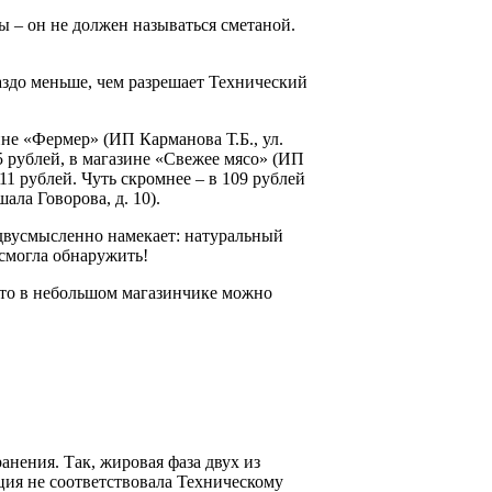
ы – он не должен называться сметаной.
аздо меньше, чем разрешает Технический
ине «Фермер» (ИП Карманова Т.Б., ул.
35 рублей, в магазине «Свежее мясо» (ИП
111 рублей. Чуть скромнее – в 109 рублей
ла Говорова, д. 10).
едвусмысленно намекает: натуральный
 смогла обнаружить!
что в небольшом магазинчике можно
анения. Так, жировая фаза двух из
ция не соответствовала Техническому