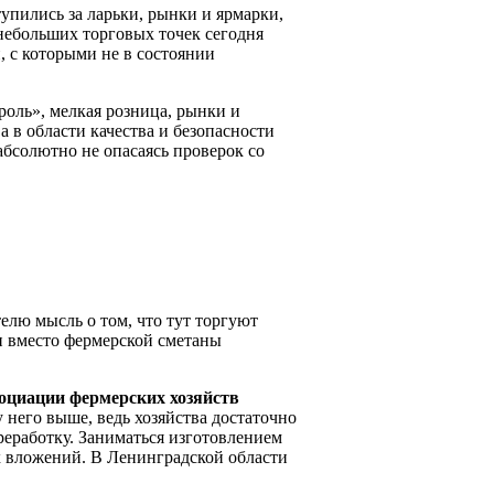
пились за ларьки, рынки и ярмарки,
небольших торговых точек сегодня
 с которыми не в состоянии
оль», мелкая розница, рынки и
 в области качества и безопасности
бсолютно не опасаясь проверок со
елю мысль о том, что тут торгуют
и вместо фермерской сметаны
оциации фермерских хозяйств
 него выше, ведь хозяйства достаточно
реработку. Заниматься изготовлением
х вложений. В Ленинградской области