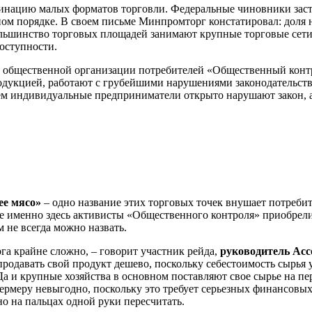
инацию малых форматов торговли. Федеральные чиновники засту
ом порядке. В своем письме Минпромторг констатировал: доля 
льшинство торговых площадей занимают крупные торговые сети,
оступности.
й общественной организации потребителей «Общественный контр
дукцией, работают с грубейшими нарушениями законодательства
ем индивидуальные предприниматели открыто нарушают закон, а
ее мясо»
– одно название этих торговых точек внушает потребит
е именно здесь активисты «Общественного контроля» приобрел
не всегда можно назвать.
га крайне сложно, – говорит участник рейда,
руководитель Асс
продавать свой продукт дешево, поскольку себестоимость сырья у
Да и крупные хозяйства в основном поставляют свое сырье на пе
ермеру невыгодно, поскольку это требует серьезных финансовы
 на пальцах одной руки пересчитать.