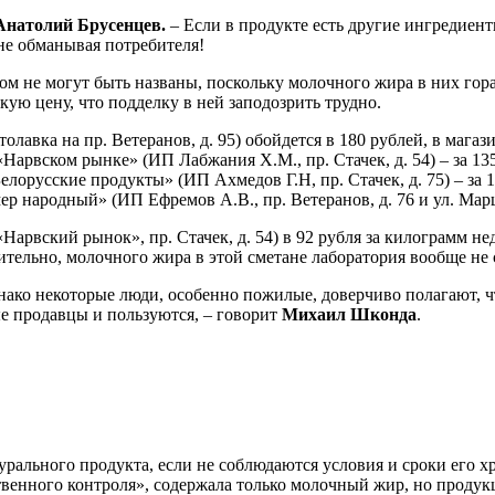
Анатолий Брусенцев.
– Если в продукте есть другие ингредиент
не обманывая потребителя!
м не могут быть названы, поскольку молочного жира в них гор
кую цену, что подделку в ней заподозрить трудно.
авка на пр. Ветеранов, д. 95) обойдется в 180 рублей, в магаз
 «Нарвском рынке» (ИП Лабжания Х.М., пр. Стачек, д. 54) – за 1
«Белорусские продукты» (ИП Ахмедов Г.Н, пр. Стачек, д. 75) – за 
 народный» (ИП Ефремов А.В., пр. Ветеранов, д. 76 и ул. Марша
арвский рынок», пр. Стачек, д. 54) в 92 рубля за килограмм н
ительно, молочного жира в этой сметане лаборатория вообще не
днако некоторые люди, особенно пожилые, доверчиво полагают, 
е продавцы и пользуются, – говорит
Михаил Шконда
.
рального продукта, если не соблюдаются условия и сроки его хр
твенного контроля», содержала только молочный жир, но продук