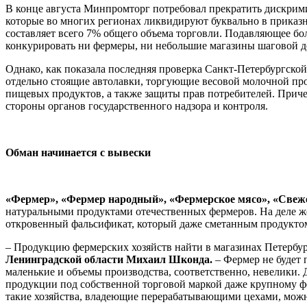
В конце августа Минпромторг потребовал прекратить дискрим
которые во многих регионах ликвидируют буквально в приказн
составляет всего 7% общего объема торговли. Подавляющее бо
конкурировать ни фермеры, ни небольшие магазины шаговой д
Однако, как показала последняя проверка Санкт-Петербургско
отдельно стоящие автолавки, торгующие весовой молочной про
пищевых продуктов, а также защиты прав потребителей. Прич
стороны органов государственного надзора и контроля.
Обман начинается с вывески
«Фермер», «Фермер народный», «Фермерское мясо», «Свеж
натуральными продуктами отечественных фермеров. На деле ж
откровенный фальсификат, который даже сметанным продуктом 
– Продукцию фермерских хозяйств найти в магазинах Петербур
Ленинградской области Михаил Шконда.
– Фермер не будет 
маленькие и объемы производства, соответственно, невелики. 
продукции под собственной торговой маркой даже крупному ф
такие хозяйства, владеющие перерабатывающими цехами, можно