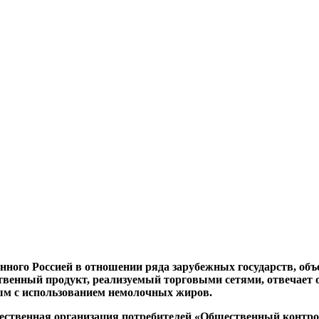
енного Россией в отношении ряда зарубежных государств, об
ственный продукт, реализуемый торговыми сетями, отвечает 
ым с использованием немолочных жиров.
щественная организация потребителей «Общественный контро