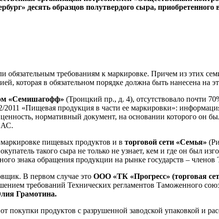
рбург» десять образцов полутвердого сыра, приобретенного
али обязательным требованиям к маркировке. Причем из этих се
ей, которая в обязательном порядке должна быть нанесена на э
ом «Семишагофф»
(Троицкий пр., д. 4), отсутствовало почти 
2/2011 «Пищевая продукция в части ее маркировки»: информац
ая ценность, нормативный документ, на основании которого он б
ЕАС.
и маркировке пищевых продуктов и в
торговой сети «Семья»
(Ри
упатель такого сыра не только не узнает, кем и где он был изго
иного знака обращения продукции на рынке государств – члено
совщик. В первом случае это
ООО «ТК «Прогресс» (торговая с
рушением требований Технических регламентов Таможенного союз
лия Грамотина.
 от покупки продуктов с разрушенной заводской упаковкой и ра