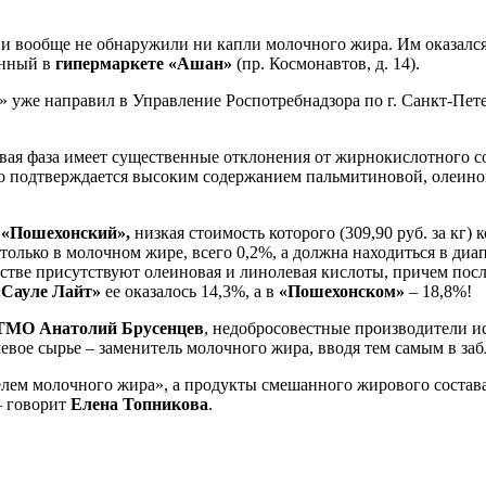
и вообще не обнаружили ни капли молочного жира. Им оказался 
енный в
гипермаркете «Ашан»
(пр. Космонавтов, д. 14).
 уже направил в Управление Роспотребнадзора по г. Санкт-Пет
овая фаза имеет существенные отклонения от жирнокислотного с
то подтверждается высоким содержанием пальмитиновой, олеинов
а
«Пошехонский»,
низкая стоимость которого (309,90 руб. за кг) 
 только в молочном жире, всего 0,2%, а должна находиться в диа
естве присутствуют олеиновая и линолевая кислоты, причем посл
«Сауле Лайт»
ее оказалось 14,3%, а в
«Пошехонском»
– 18,8%!
ИТМО Анатолий Брусенцев
, недобросовестные производители и
евое сырье – заменитель молочного жира, вводя тем самым в за
телем молочного жира», а продукты смешанного жирового соста
– говорит
Елена Топникова
.