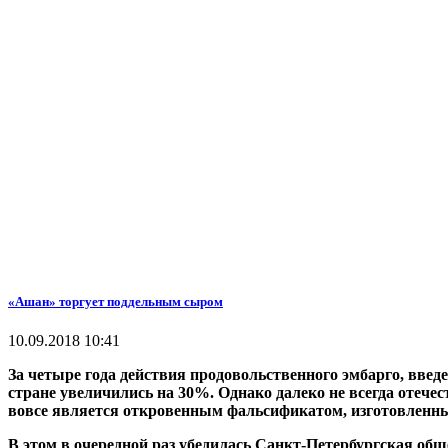
«Ашан» торгует поддельным сыром
10.09.2018 10:41
За четыре года действия продовольственного эмбарго, введ
стране увеличились на 30%. Однако далеко не всегда отече
вовсе является откровенным фальсификатом, изготовленн
В этом в очередной раз убедилась Санкт-Петербургская об