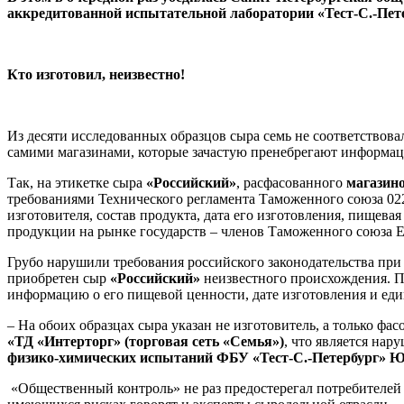
аккредитованной испытательной лаборатории «Тест-С.-Пете
Кто изготовил, неизвестно!
Из десяти исследованных образцов сыра семь не соответствов
самими магазинами, которые зачастую пренебрегают информаци
Так, на этикетке сыра
«Российский»
, расфасованного
магазин
требованиями Технического регламента Таможенного союза 02
изготовителя, состав продукта, дата его изготовления, пищев
продукции на рынке государств – членов Таможенного союза 
Грубо нарушили требования российского законодательства пр
приобретен сыр
«Российский»
неизвестного происхождения. Пок
информацию о его пищевой ценности, дате изготовления и ед
– На обоих образцах сыра указан не изготовитель, а только фа
«ТД «Интерторг» (торговая сеть «Семья»)
, что является на
физико-химических испытаний ФБУ «Тест-С.-Петербург» Ю
«Общественный контроль» не раз предостерегал потребителей