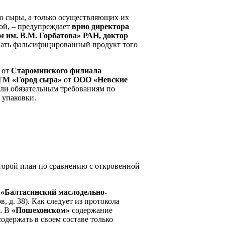
но сыры, а только осуществляющих их
кой, – предупреждает
врио директора
им. В.М. Горбатова» РАН, доктор
авать фальсифицированный продукт того
от
Староминского филиала
ТМ «Город сыра»
от
ООО «Невские
али обязательным требованиям по
й упаковки.
второй план по сравнению с откровенной
«Балтасинский маслодельно-
, д. 38). Как следует из протокола
а. В
«Пошехонском»
содержание
одержать в своем составе только