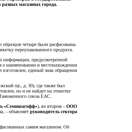
 в разных магазинах города.
ми образцов четыре были расфасованы
тикетку переупакованного продукта.
70% информации, предусмотренной
ия о наименовании и местонахождении
ыл изготовлен, единый знак обращения
жский пр., д. 30), где также был
товлен, но и не найдет на этикетке
в Таможенного союза ЕАС.
еть «Семишагофф»
), во втором –
ООО
а, – объясняет
руководитель сектора
сфасованных самим магазином. Об