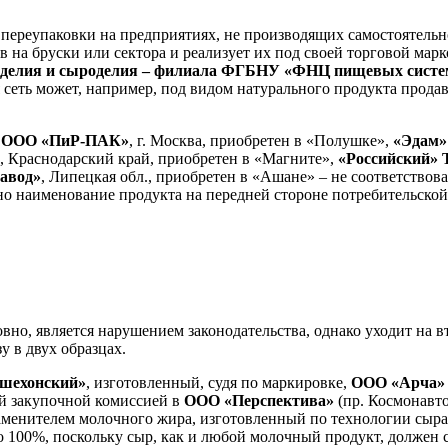
о переупаковки на предприятиях, не производящих самостоятель
ов на бруски или сектора и реализует их под своей торговой мар
делия
и
сыроделия
– филиала ФГБНУ «ФНЦ пищевых систем 
я сеть может, например, под видом натурального продукта прод
ООО «ПиР-ПАК»
, г. Москва, приобретен в «Полушке»,
«Эдам»
, Краснодарский край, приобретен в «Магните»,
«Российский» 
авод»
, Липецкая обл., приобретен в «Ашане» – не соответствов
ано наименование продукта на передней стороне потребительско
вно, является нарушением законодательства, однако уходит на 
 в двух образцах.
шехонский»
, изготовленный, судя по маркировке,
ООО «Арча» 
 закупочной комиссией в
ООО «Перспектива»
(пр. Космонавтов
заменителем молочного жира, изготовленный по технологии сыр
о 100%, поскольку сыр, как и любой молочный продукт, должен с