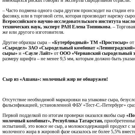
имеющихся рисках говорят и эксперты сыродельной отрасли.
– Часто подмена одного сыра другим происходит на стадии ег
фасовку, или в торговой сети, которая производит нарезку сыр
Всероссийского
научно
-
исследовательского
института
масло
технических наук, эксперт РАН Елена Топникова
. – Торгова
же или другого изготовителя.
Другие образцы сыра –
«Бутербродный»
ТМ «Простосыр»
от
«Сыродел» ЗАО «Сыродельный комбинат «Ленинградский»
сыры»
и «
Сауле Лайт»
от
ООО «Чернавский сыродельный з
размеру шрифта – не менее 9,5 мм, которым должно быть указ
Сыр из «Ашана»: молочный жир не обнаружен!
Отсутствие необходимой маркировки на упаковке сыра, безусло
фальсификацией, установленной ФБУ «Тест-С.-Петербург» сразу
Первой подделкой по итогам проверки оказался якобы сыр
«По
молочный комбинат», Республика Татарстан,
приобретенный
испытаний, это вовсе не сыр, а молокосодержащий продукт с 
молочного жира в жировой фазе оказалось не более 5,5% вмест