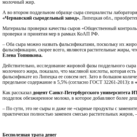
молочный жир.
А во втором поддельном образце сыра специалисты лаборатори
«Чернавский сыродельный завод»
, Липецкая обл., приобрет
Материалы проверки качества сыров «Общественный контроль»
проверки и принятия мер в рамках КоАП РФ.
– Оба сыра можно назвать фальсификатами, поскольку их жир
фальсификации, скорее всего, являются растительные жиры, ч
Елена Топникова.
Действительно, исследование жировой фазы поддельного сыр
молочного жира, показало, что масляной кислоты, которая есть
фальсификате из Липецка ее совсем нет. Зато в большом колич
предельное содержание в 5,5% (согласно ГОСТ 32261-2013): в
Как рассказал
доцент Санкт-Петербургского университета 
подделок обезжиренное молоко, в которое добавляют более деш
– По сути, это не сыры и даже не «сырные продукты с замени
практически полностью заменен смесью растительных жиров, 
Бесполезная трата денег