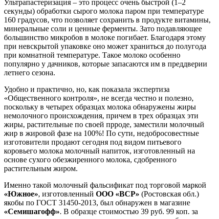
Ультрапастеризация – это процесс очень быстрой (1–2
секунды) обработки сырого молока паром при температуре
160 градусов, что позволяет сохранить в продукте витамины,
минеральные соли и ценные ферменты. Зато подавляющее
большинство микробов в молоке погибает. Благодаря этому
при невскрытой упаковке оно может храниться до полугода
при комнатной температуре. Такое молоко особенно
популярно у дачников, которые запасаются им в преддверии
летнего сезона.
Удобно и практично, но, как показала экспертиза
«Общественного контроля», не всегда честно и полезно,
поскольку в четырех образцах молока обнаружены жиры
немолочного происхождения, причем в трех образцах эти
жиры, растительные по своей прроде, заместили молочный
жир в жировой фазе на 100%! По сути, недобросовестные
изготовители продают сегодня под видом питьевого
коровьего молока молочный напиток, изготовленный на
основе сухого обезжиренного молока, сдобренного
растительным жиром.
Именно такой молочный фальсификат под торговой маркой
«Южное»
, изготовленный
ООО «ВСР»
(Ростовская обл.)
якобы по ГОСТ 31450-2013, был обнаружен в магазине
«Семишагофф»
. В образце стоимостью 39 руб. 99 коп. за