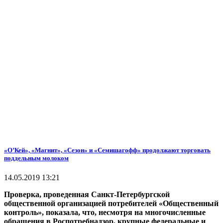
«О’Кей», «Магнит», «Сезон» и «Семишагофф» продолжают торговать
поддельным молоком
14.05.2019 13:21
Проверка, проведенная Санкт-Петербургской
общественной организацией потребителей «Общественный
контроль», показала, что, несмотря на многочисленные
обращения в Роспотребнадзор, крупные федеральные и