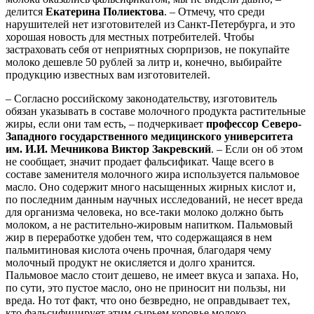
делится
Екатерина
Полиектова
. – Отмечу, что среди
нарушителей нет изготовителей из Санкт-Петербурга, и это
хорошая новость для местных потребителей. Чтобы
застраховать себя от неприятных сюрпризов, не покупайте
молоко дешевле 50 рублей за литр и, конечно, выбирайте
продукцию известных вам изготовителей.
– Согласно российскому законодательству, изготовитель
обязан указывать в составе молочного продукта растительные
жиры, если они там есть, – подчеркивает
профессор
Северо-
Западного государственного медицинского университета
им. И.И. Мечникова Виктор Закревский
. – Если он об этом
не сообщает, значит продает фальсификат. Чаще всего в
составе заменителя молочного жира используется пальмовое
масло. Оно содержит много насыщенных жирных кислот и,
по последним данным научных исследований, не несет вреда
для организма человека, но все-таки молоко должно быть
молоком, а не растительно-жировым напитком. Пальмовый
жир в переработке удобен тем, что содержащаяся в нем
пальмитиновая кислота очень прочная, благодаря чему
молочный продукт не окисляется и долго хранится.
Пальмовое масло стоит дешево, не имеет вкуса и запаха. Но,
по сути, это пустое масло, оно не приносит ни пользы, ни
вреда. Но тот факт, что оно безвредно, не оправдывает тех,
кто фальсифицирует этим сырьем коровье молоко.