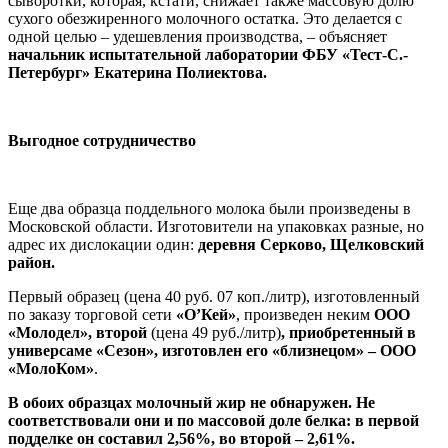
сыворотки, которая, кстати, снижает также массовую долю
сухого обезжиренного молочного остатка. Это делается с
одной целью – удешевления производства, – объясняет
начальник испытательной лаборатории ФБУ «Тест-С.-
Петербург» Екатерина Полиектова.
Выгодное сотрудничество
Еще два образца поддельного молока были произведены в
Московской области. Изготовители на упаковках разные, но
адрес их дислокации один:
деревня Серково, Щелковский
район.
Первый образец (цена 40 руб. 07 коп./литр), изготовленный
по заказу торговой сети
«О’Кей»
, произведен неким
ООО
«Молодел»
, второй
(цена 49 руб./литр)
, приобретенный в
универсаме «Сезон»,
изготовлен его «близнецом» –
ООО
«МолоКом»
.
В обоих образцах молочный жир не обнаружен. Не
соответствовали они и по массовой доле белка: в первой
подделке он составил 2,56%, во второй – 2,61%.