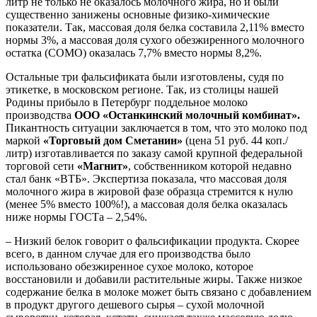
литр не только не оказалось молочного жира, но и были
существенно занижены основные физико-химические
показатели. Так, массовая доля белка составила 2,11% вместо
нормы 3%, а массовая доля сухого обезжиренного молочного
остатка (СОМО) оказалась 7,7% вместо нормы 8,2%.
Остальные три фальсификата были изготовлены, судя по
этикетке, в московском регионе. Так, из столицы нашей
Родины прибыло в Петербург поддельное молоко
производства
ООО «Останкинский молочный комбинат».
Пикантность ситуации заключается в том, что это молоко под
маркой
«Торговый дом Сметанин»
(цена 51 руб. 44 коп./
литр) изготавливается по заказу самой крупной федеральной
торговой сети
«Магнит»
, собственником которой недавно
стал банк «ВТБ». Экспертиза показала, что массовая доля
молочного жира в жировой фазе образца стремится к нулю
(менее 5% вместо 100%!), а массовая доля белка оказалась
ниже нормы ГОСТа – 2,54%.
– Низкий белок говорит о фальсификации продукта. Скорее
всего, в данном случае для его производства было
использовано обезжиренное сухое молоко, которое
восстановили и добавили растительные жиры. Также низкое
содержание белка в молоке может быть связано с добавлением
в продукт другого дешевого сырья – сухой молочной