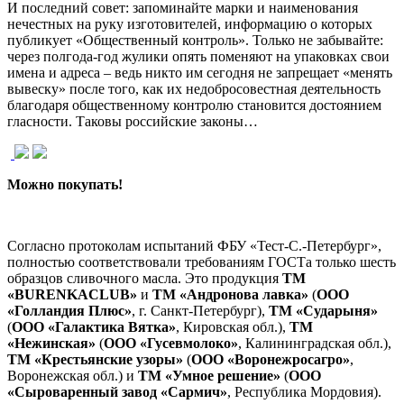
И последний совет: запоминайте марки и наименования
нечестных на руку изготовителей, информацию о которых
публикует «Общественный контроль». Только не забывайте:
через полгода-год жулики опять поменяют на упаковках свои
имена и адреса – ведь никто им сегодня не запрещает «менять
вывеску» после того, как их недобросовестная деятельность
благодаря общественному контролю становится достоянием
гласности. Таковы российские законы…
Можно покупать!
Согласно протоколам испытаний ФБУ «Тест-С.-Петербург»,
полностью соответствовали требованиям ГОСТа только шесть
образцов сливочного масла. Это продукция
ТМ
«
BURENKACLUB
»
и
ТМ «Андронова лавка»
(
ООО
«Голландия Плюс»
, г. Санкт-Петербург),
ТМ «Сударыня»
(
ООО «Галактика Вятка»
, Кировская обл.),
ТМ
«Нежинская»
(
ООО «Гусевмолоко»
, Калининградская обл.),
ТМ «Крестьянские узоры»
(
ООО «Воронежросагро»
,
Воронежская обл.) и
ТМ «Умное решение»
(
ООО
«Сыроваренный завод «Сармич»
, Республика Мордовия).