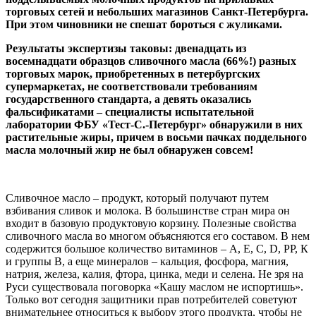
торговых сетей и небольших магазинов Санкт-Петербурга.
При этом чиновники не спешат бороться с жуликами.
Результаты экспертизы таковы: двенадцать из
восемнадцати образцов сливочного масла (66%!) разных
торговых марок, приобретенных в петербургских
супермаркетах, не соответствовали требованиям
государственного стандарта, а девять оказались
фальсификатами – специалисты испытательной
лаборатории ФБУ «Тест-С.-Петербург» обнаружили в них
растительные жиры, причем в восьми пачках поддельного
масла молочный жир не был обнаружен совсем!
Сливочное масло – продукт, который получают путем
взбивания сливок и молока. В большинстве стран мира он
входит в базовую продуктовую корзину. Полезные свойства
сливочного масла во многом объясняются его составом. В нем
содержится большое количество витаминов – А, Е, С, D, РР, К
и группы В, а еще минералов – кальция, фосфора, магния,
натрия, железа, калия, фтора, цинка, меди и селена. Не зря на
Руси существовала поговорка «Кашу маслом не испортишь».
Только вот сегодня защитники прав потребителей советуют
внимательнее относиться к выбору этого продукта, чтобы не