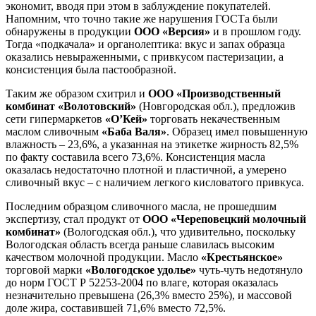
экономит, вводя при этом в заблуждение покупателей.
Напомним, что точно такие же нарушения ГОСТа были
обнаружены в продукции
ООО «Версия»
и в прошлом году.
Тогда «подкачала» и органолептика: вкус и запах образца
оказались невыраженными, с привкусом пастеризации, а
консистенция была пастообразной.
Таким же образом схитрил и
ООО «Производственный
комбинат «Волотовский»
(Новгородская обл.), предложив
сети гипермаркетов
«О’Кей»
торговать некачественным
маслом сливочным
«Баба Валя»
. Образец имел повышенную
влажность – 23,6%, а указанная на этикетке жирность 82,5%
по факту составила всего 73,6%. Консистенция масла
оказалась недостаточно плотной и пластичной, а умерено
сливочный вкус – с наличием легкого кисловатого привкуса.
Последним образцом сливочного масла, не прошедшим
экспертизу, стал продукт от
ООО «Череповецкий молочный
комбинат»
(Вологодская обл.), что удивительно, поскольку
Вологодская область всегда раньше славилась высоким
качеством молочной продукции. Масло
«Крестьянское»
торговой марки
«Вологодское удолье»
чуть-чуть недотянуло
до норм ГОСТ Р 52253-2004 по влаге, которая оказалась
незначительно превышена (26,3% вместо 25%), и массовой
доле жира, составившей 71,6% вместо 72,5%.