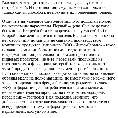
Выходит, что защита от фальсификата – дело рук самих
потребителей. И противостоять жуликам сегодня можно
только одним способом: не покупать их поддельные товары.
Отличить натуральное сливочное масло от подделки можно
по нескольким параметрам. Первый – цена. Она не должна
быть ниже 100 рублей за стандартную пачку массой 180 г.
Второй – наименование изготовителя. Если оно вам ни о чем
не говорит или по смыслу не связано с производством
молочных продуктов (например, ООО «Инфо-Сервис» - такое
название компании больше подходит для рекламно-
информационной деятельности, чем для производства
пищевых продуктов), знайте: перед вами продукция не
изготовителя, а фасовщика, который только упаковывает
чужой продукт в фольгу или пергамент. Третий – упаковка.
Если она безликая, похожая как две капли воды на остальные
образцы масла на полке магазина, не имеет ярко выраженного
зарегистрированного бренда (что подтверждается значком
«R»), информация для потребителя напечатана мелким,
нечитаемым темным шрифтом на цветном темном фоне,
перед вами – стопроцентная подделка. Помните, что
добросовестный изготовитель уважает своего покупателя и
всегда предоставит ему информацию о своем товаре в
надлежащем, доступном виде.