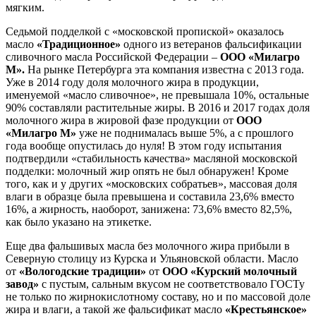
мягким.
Седьмой подделкой с «московской пропиской» оказалось
масло
«Традиционное»
одного из ветеранов фальсификации
сливочного масла Российской Федерации –
ООО
«Милагро
М».
На рынке Петербурга эта компания известна с 2013 года.
Уже в 2014 году доля молочного жира в продукции,
именуемой «масло сливочное», не превышала 10%, остальные
90% составляли растительные жиры. В 2016 и 2017 годах доля
молочного жира в жировой фазе продукции от
ООО
«Милагро М»
уже не поднималась выше 5%, а с прошлого
года вообще опустилась до нуля! В этом году испытания
подтвердили «стабильность качества» масляной московской
подделки: молочный жир опять не был обнаружен! Кроме
того, как и у других «московских собратьев», массовая доля
влаги в образце была превышена и составила 23,6% вместо
16%, а жирность, наоборот, занижена: 73,6% вместо 82,5%,
как было указано на этикетке.
Еще два фальшивых масла без молочного жира прибыли в
Северную столицу из Курска и Ульяновской области. Масло
от
«Вологодские традиции»
от
ООО «Курский молочный
завод»
с пустым, сальным вкусом не соответствовало ГОСТу
не только по жирнокислотному составу, но и по массовой доле
жира и влаги, а такой же фальсификат масло
«Крестьянское»