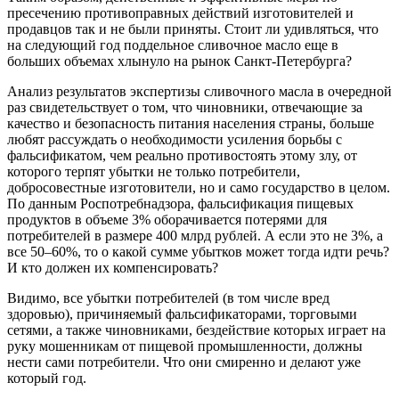
пресечению противоправных действий изготовителей и
продавцов так и не были приняты. Стоит ли удивляться, что
на следующий год поддельное сливочное масло еще в
больших объемах хлынуло на рынок Санкт-Петербурга?
Анализ результатов экспертизы сливочного масла в очередной
раз свидетельствует о том, что чиновники, отвечающие за
качество и безопасность питания населения страны, больше
любят рассуждать о необходимости усиления борьбы с
фальсификатом, чем реально противостоять этому злу, от
которого терпят убытки не только потребители,
добросовестные изготовители, но и само государство в целом.
По данным Роспотребнадзора, фальсификация пищевых
продуктов в объеме 3% оборачивается потерями для
потребителей в размере 400 млрд рублей. А если это не 3%, а
все 50–60%, то о какой сумме убытков может тогда идти речь?
И кто должен их компенсировать?
Видимо, все убытки потребителей (в том числе вред
здоровью), причиняемый фальсификаторами, торговыми
сетями, а также чиновниками, бездействие которых играет на
руку мошенникам от пищевой промышленности, должны
нести сами потребители. Что они смиренно и делают уже
который год.