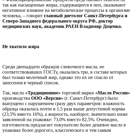
так как насыщенные жиры, содержащиеся в них, оказывают
негативное влияние на метаболические процессы в организме
человека, – говорит
главный диетолог Санкт-Петербурга и
Северо-Западного федерального округа РФ, доктор
медицинских наук, академик РАЕН Владимир Доценко.
Не хватило жира
Среди двенадцати образцов сливочного масла, не
соответствовавших ГОСТу, оказались три, в составе которых
был только молочный жир, однако это их не спасло от
занесения в черный список.
Так, масло
«Традиционное»
торговой марки
«Масло России»
производства
ООО «Версия»
(г. Санкт-Петербург) было
выпущено с нарушением сразу двух параметров: влажность
образца оказалась почти в 1,5 раза выше допустимой нормы
(23,5% вместо 16%), а жирность, наоборот, значительно ниже
заявленной на упаковке: 73,0% вместо 82,5%. Очевидно,
изготовитель предлагает покупателю более дешевое масло в
упаковке более дорогого, классического и тем самым