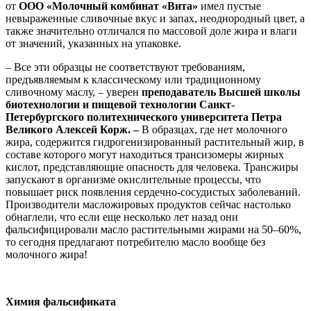
от
ООО «Молочный комбинат «Вита»
имел пустые
невыраженные сливочные вкус и запах, неоднородный цвет, а
также значительно отличался по массовой доле жира и влаги
от значений, указанных на упаковке.
– Все эти образцы не соответствуют требованиям,
предъявляемым к классическому или традиционному
сливочному маслу, – уверен
преподаватель Высшей школы
биотехнологии и пищевой технологии Санкт-
Петербургского политехнического университета Петра
Великого Алексей Корж. –
В образцах, где нет молочного
жира, содержится гидрогенизированный растительный жир, в
составе которого могут находиться трансизомеры жирных
кислот, представляющие опасность для человека. Трансжиры
запускают в организме окислительные процессы, что
повышает риск появления сердечно-сосудистых заболеваний.
Производители масложировых продуктов сейчас настолько
обнаглели, что если еще несколько лет назад они
фальсифицировали масло растительными жирами на 50–60%,
то сегодня предлагают потребителю масло вообще без
молочного жира!
Химия фальсификата