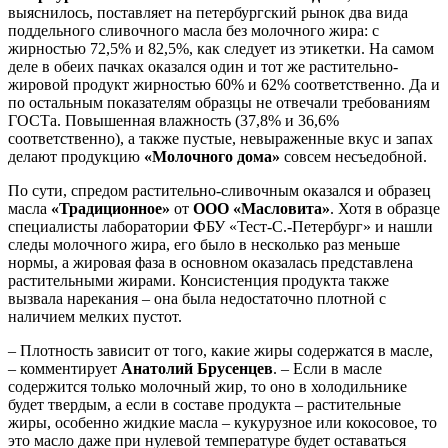
выяснилось, поставляет на петербургский рынок два вида
поддельного сливочного масла без молочного жира: с
жирностью 72,5% и 82,5%, как следует из этикетки. На самом
деле в обеих пачках оказался один и тот же растительно-
жировой продукт жирностью 60% и 62% соответственно. Да и
по остальным показателям образцы не отвечали требованиям
ГОСТа. Повышенная влажность (37,8% и 36,6%
соответственно), а также пустые, невыраженные вкус и запах
делают продукцию
«Молочного дома»
совсем несъедобной.
По сути, спредом растительно-сливочным оказался и образец
масла
«Традиционное»
от
ООО «Масловита»
. Хотя в образце
специалисты лаборатории ФБУ «Тест-С.-Петербург» и нашли
следы молочного жира, его было в несколько раз меньше
нормы, а жировая фаза в основном оказалась представлена
растительными жирами. Консистенция продукта также
вызвала нарекания – она была недостаточно плотной с
наличием мелких пустот.
– Плотность зависит от того, какие жиры содержатся в масле,
– комментирует
Анатолий Брусенцев
. – Если в масле
содержится только молочный жир, то оно в холодильнике
будет твердым, а если в составе продукта – растительные
жиры, особенно жидкие масла – кукурузное или кокосовое, то
это масло даже при нулевой температуре будет оставаться