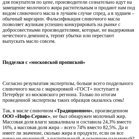
для покупателя по цене, производители сознательно идут на
замещение молочного жира растительным и продают нам под
видом сливочного масла в лучшем случае спред, а в худшем –
обычный маргарин. Фальсификация сливочного масла
позволяет жуликам успешно конкурировать на рынке с
добросовестными производителями, которые, не выдерживая
нечестного демпинга, терпят убытки или перестают
выпускать масло совсем.
Подделки с «московской пропиской»
Согласно результатам экспертизы, больше всего поддельного
сливочного масла с маркировкой «ГОСТ» поступает в
Петербург из московского региона. Только по итогам
проведенной экспертизы таких образцов оказалось семь!
Так, в масле сливочном
«Традиционном»
, произведенном
ООО «Инфо-Сервис»
, не был обнаружен молочный жир.
Массовая доля влаги зашкаливала и составила 24,3% вместо
16%, а массовая доля жира – всего 74% вместо 82,5%. Да и
имеет ли значение, сколько жира в продукте, если он все
равно не молочный, а растительный, в основном пальмовый?