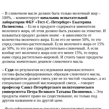
– В сливочном масле должен быть только молочный жир –
100%, – комментирует
начальник испытательной
лаборатории ФБУ «Тест-С.-Петербург» Екатерина
Полиектова
. – Если в продукте содержатся заменители
молочного жира, об этом должно быть указано на этикетке. И
называться продукт должен иначе – в зависимости от
количества молочного жира. Если его не менее 50%, то это
спред сливочно-растительный. Если молочного жира от 15%
до 50%, то это уже спред растительно-сливочный. А если
вообще нет молочного жира или его менее 15%, то перед
нами спред растительно-жировой. И стоить такие продукты
должны значительно дешевле сливочного масла.
– Судя
по результатам исследования жирнокислотного
состава фальсифицированных образцов сливочного масла,
производители делают смесь уже не из чистой «пальмы», а из
специально созданной масложировой смеси, – говорит
профессор Санкт-Петербургского политехнического
университета Петра Великого Татьяна Пилипенко. –
Эти
продукты имеют право на существование, но только под
другим названием и по другой цене.
– Фальсифицированные продукты представляют опасность,