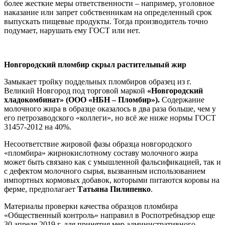
более жесткие меры ответственности – например, уголовное
наказание или запрет собственникам на определенный срок
выпускать пищевые продукты. Тогда производитель точно
подумает, нарушать ему ГОСТ или нет.
Новгородский пломбир скрыл растительный жир
Замыкает тройку поддельных пломбиров образец из г.
Великий Новгород под торговой маркой
«Новгородский
хладокомбинат» (ООО «НБН – Пломбир»).
Содержание
молочного жира в образце оказалось в два раза больше, чем у
его петрозаводского «коллеги», но всё же ниже нормы ГОСТ
31457-2012 на 40%.
Несоответствие жировой фазы образца новгородского
«пломбира» жирнокислотному составу молочного жира
может быть связано как с умышленной фальсификацией, так и
с дефектом молочного сырья, вызванным использованием
импортных кормовых добавок, которыми питаются коровы на
ферме, предполагает
Татьяна Пилипенко
.
Материалы проверки качества образцов пломбира
«Общественный контроль» направил в Роспотребнадзор еще
30 апреля 2019 г. для принятия мер административного