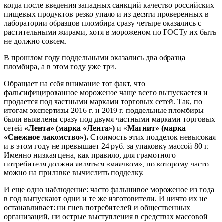
когда после введения западных санкций качество российских
пищевых продуктов резко упало и из десяти проверенных в
лаборатории образцов пломбира сразу четыре оказались с
растительными жирами, хотя в мороженом по ГОСТу их быть
не должно совсем.
В прошлом году поддельными оказались два образца
пломбира, а в этом году уже три.
Обращает на себя внимание тот факт, что
фальсифицированное мороженое чаще всего выпускается и
продается под частными марками торговых сетей. Так, по
итогам экспертизы 2016 г. и 2019 г. поддельные пломбиры
были выявлены сразу под двумя частными марками торговых
сетей
«Лента» (марка «Лента»)
и «
Магнит» (марка
«Снежное лакомство»).
Стоимость этих подделок невысокая
и в этом году не превышает 24 руб. за упаковку массой 80 г.
Именно низкая цена, как правило, для грамотного
потребителя должна являться «маячком», по которому часто
можно на прилавке вычислить подделку.
И еще одно наблюдение: часто фальшивое мороженое из года
в год выпускают одни и те же изготовители. И ничто их не
останавливает: ни гнев потребителей и общественных
организаций, ни острые выступления в средствах массовой