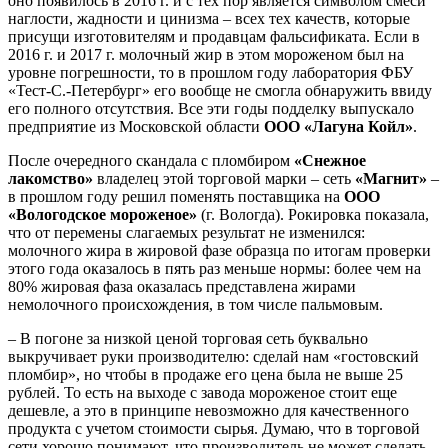
оно появилось в 2016 г. и с тех пор является символом смеси
наглости, жадности и цинизма – всех тех качеств, которые
присущи изготовителям и продавцам фальсификата. Если в
2016 г. и 2017 г. молочный жир в этом мороженом был на
уровне погрешности, то в прошлом году лаборатория ФБУ
«Тест-С.-Петербург» его вообще не смогла обнаружить ввиду
его полного отсутствия. Все эти годы подделку выпускало
предприятие из Московской области
ООО «Лагуна Койл»
.
После очередного скандала с пломбиром
«Снежное
лакомство»
владелец этой торговой марки – сеть
«Магнит»
–
в прошлом году решил поменять поставщика на
ООО
«Вологодское мороженое»
(г. Вологда). Рокировка показала,
что от перемены слагаемых результат не изменился:
молочного жира в жировой фазе образца по итогам проверки
этого года оказалось в пять раз меньше нормы: более чем на
80% жировая фаза оказалась представлена жирами
немолочного происхождения, в том числе пальмовым.
– В погоне за низкой ценой торговая сеть буквально
выкручивает руки производителю: сделай нам «гостовский
пломбир», но чтобы в продаже его цена была не выше 25
рублей. То есть на выходе с завода мороженое стоит еще
дешевле, а это в принципе невозможно для качественного
продукта с учетом стоимости сырья. Думаю, что в торговой
сети хорошо понимают, что производитель не может сделать