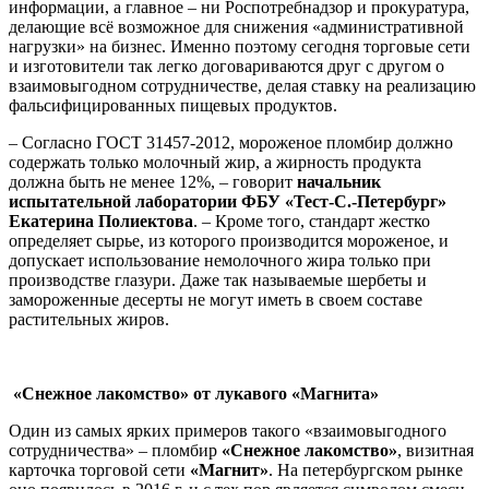
информации, а главное – ни Роспотребнадзор и прокуратура,
делающие всё возможное для снижения «административной
нагрузки» на бизнес. Именно поэтому сегодня торговые сети
и изготовители так легко договариваются друг с другом о
взаимовыгодном сотрудничестве, делая ставку на реализацию
фальсифицированных пищевых продуктов.
– Согласно ГОСТ 31457-2012, мороженое пломбир должно
содержать только молочный жир, а жирность продукта
должна быть не менее 12%, – говорит
начальник
испытательной лаборатории ФБУ «Тест-С.-Петербург»
Екатерина Полиектова
. – Кроме того, стандарт жестко
определяет сырье, из которого производится мороженое, и
допускает использование немолочного жира только при
производстве глазури. Даже так называемые шербеты и
замороженные десерты не могут иметь в своем составе
растительных жиров.
«Снежное лакомство» от лукавого «Магнита»
Один из самых ярких примеров такого «взаимовыгодного
сотрудничества» – пломбир
«Снежное лакомство»
, визитная
карточка торговой сети
«Магнит»
. На петербургском рынке