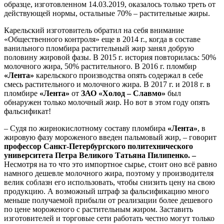
образце, изготовленном 14.03.2019, оказалось только треть от
действующей нормы, остальные 70% – растительные жиры.
Карельский изготовитель обратил на себя внимание
«Общественного контроля» еще в 2014 г., когда в составе
ванильного пломбира растительный жир занял добрую
половину жировой фазы. В 2015 г. история повторилась: 50%
молочного жира, 50% растительного. В 2016 г. пломбир
«Лента»
карельского производства опять содержал в себе
смесь растительного и молочного жира. В 2017 г. и 2018 г. в
пломбире
«Лента»
от
ЗАО «Холод – Славмо»
был
обнаружен только молочный жир. Но вот в этом году опять
фальсификат!
– Судя по жирнокислотному составу пломбира
«Лента»
, в
жировую фазу мороженого введен пальмовый жир, – говорит
профессор Санкт-Петербургского политехнического
университета Петра Великого Татьяна Пилипенко. –
Несмотря на то что это импортное сырье, стоит оно всё равно
намного дешевле молочного жира, поэтому у производителя
велик соблазн его использовать, чтобы снизить цену на свою
продукцию. А возможный штраф за фальсификацию много
меньше получаемой прибыли от реализации более дешевого
по цене мороженого с растительным жиром. Заставить
изготовителей и торговые сети работать честно могут только