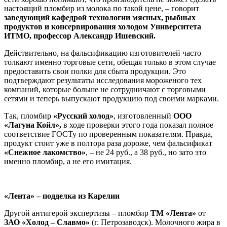
настоящий пломбир из молока по такой цене, – говорит
заведующий кафедрой технологии мясных, рыбных
продуктов и консервирования холодом Университета
ИТМО, профессор Александр Ишевский.
Действительно, на фальсификацию изготовителей часто
толкают именно торговые сети, обещая только в этом случае
предоставить свои полки для сбыта продукции. Это
подтверждают результаты исследования мороженого тех
компаний, которые больше не сотрудничают с торговыми
сетями и теперь выпускают продукцию под своими марками.
Так, пломбир
«Русский холод»
, изготовленный
ООО
«Лагуна Койл»,
в ходе проверки этого года показал полное
соответствие ГОСТу по проверенным показателям. Правда,
продукт стоит уже в полтора раза дороже, чем фальсификат
«Снежное лакомство»
, – не 24 руб., а 38 руб., но зато это
именно пломбир, а не его имитация.
«Лента» – подделка из Карелии
Другой антигерой экспертизы – пломбир
ТМ
«Лента»
от
ЗАО «Холод – Славмо»
(г. Петрозаводск). Молочного жира в