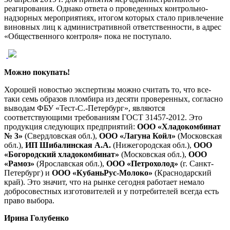
реагирования. Однако ответа о проведенных контрольно-
надзорных мероприятиях, итогом которых стало привлечение
виновных лиц к административной ответственности, в адрес
«Общественного контроля» пока не поступало.
Можно покупать!
Хорошей новостью экспертизы можно считать то, что все-
таки семь образов пломбира из десяти проверенных, согласно
выводам ФБУ «Тест-С.-Петербург», являются
соответствующими требованиям ГОСТ 31457-2012. Это
продукция следующих предприятий:
ООО «Хладокомбинат
№ 3»
(Свердловская обл.),
ООО «Лагуна Койл»
(Московская
обл.),
ИП Шибалинская А.А.
(Нижегородская обл.),
ООО
«Богородский хладокомбинат»
(Московская обл.),
ООО
«Рамоз»
(Ярославская обл.),
ООО «Петрохолод»
(г. Санкт-
Петербург) и
ООО «КубаньРус-Молоко»
(Краснодарский
край). Это значит, что на рынке сегодня работает немало
добросовестных изготовителей и у потребителей всегда есть
право выбора.
Ирина Голубенко