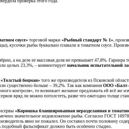
вердила проверка этого года.
атном соусе»
торговой марки
«Рыбный стандарт № 1»
, произ
ицы), кусочки рыбы буквально плавали в томатном соусе. Произ
брии, а на деле ее массовая доля не превышает 47,8%. Гарнира 
лили целых 23,3%, – комментирует
начальник испытательной ла
и
«Толстый боцман»
того же производителя из Псковской облас
или существенно больше – 39,2%. Так как компания
ООО «Балт
ного контроля», то возникает желание предложить ей всё же из
сервов вряд ли можно потолстеть, разве что ежегодно толще ст
онсервы
«Корюшка бланшированная неразделанная в томатно
отмечено значительное недовложение рыбы. Согласно ГОСТ 16978
производитель явно не пожалел. Он составил почти половину сод
ть подобный фальсификат должно быть особенно стыдно.