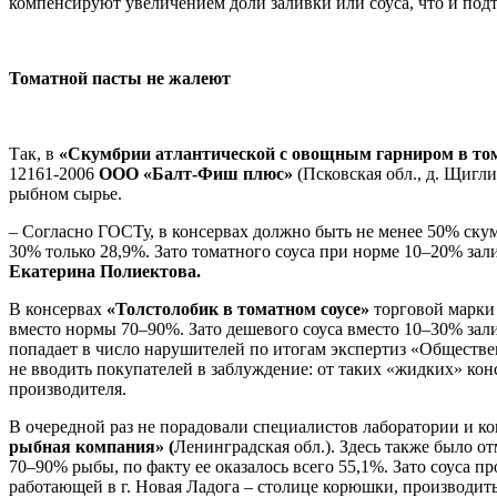
компенсируют увеличением доли заливки или соуса, что и подт
Томатной пасты не жалеют
Так, в
«Скумбрии атлантической с овощным гарниром в том
12161-2006
ООО «Балт-Фиш плюс»
(Псковская обл., д. Щигл
рыбном сырье.
– Согласно ГОСТу, в консервах должно быть не менее 50% скум
30% только 28,9%. Зато томатного соуса при норме 10–20% за
Екатерина Полиектова.
В консервах
«Толстолобик в томатном соусе»
торговой марк
вместо нормы 70–90%. Зато дешевого соуса вместо 10–30% зал
попадает в число нарушителей по итогам экспертиз «Обществен
не вводить покупателей в заблуждение: от таких «жидких» кон
производителя.
В очередной раз не порадовали специалистов лаборатории и к
рыбная компания» (
Ленинградская обл.). Здесь также было 
70–90% рыбы, по факту ее оказалось всего 55,1%. Зато соуса 
работающей в г. Новая Ладога – столице корюшки, производи