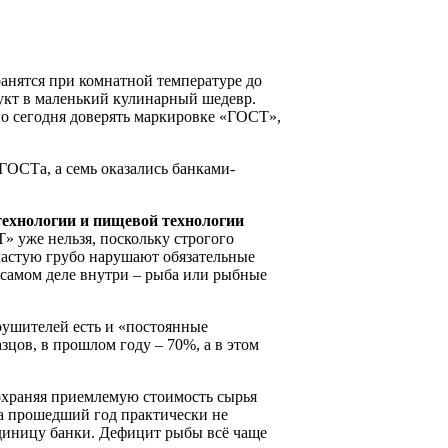
ранятся при комнатной температуре до
дукт в маленький кулинарный шедевр.
но сегодня доверять маркировке «ГОСТ»,
ГОСТа, а семь оказались банками-
ехнологии и пищевой технологии
» уже нельзя, поскольку строгого
ачастую грубо нарушают обязательные
 самом деле внутри – рыба или рыбные
рушителей есть и «постоянные
зцов, в прошлом году – 70%, а в этом
сохраняя приемлемую стоимость сырья
за прошедший год практически не
единицу банки. Дефицит рыбы всё чаще