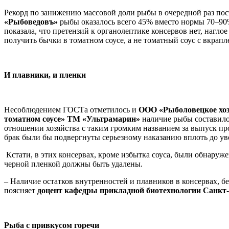
Рекорд по занижению массовой доли рыбы в очередной раз по
«Рыбоведовъ»
рыбы оказалось всего 45% вместо нормы 70–90%
показала, что претензий к органолептике консервов нет, нагло
получить бычки в томатном соусе, а не томатный соус с вкрап
И плавники, и пленки
Несоблюдением ГОСТа отметилось и
ООО «Рыболовецкое хоз
томатном соусе» ТМ «Ультрамарин»
наличие рыбы составило 
отношении хозяйства с таким громким названием за выпуск пр
брак были бы подвергнуты серьезному наказанию вплоть до уво
Кстати, в этих консервах, кроме избытка соуса, были обнаруж
черной пленкой должны быть удалены.
– Наличие остатков внутренностей и плавников в консервах, бе
поясняет
доцент кафедры прикладной биотехнологии Санкт
Рыба с привкусом горечи