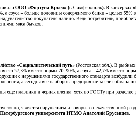
ставило
ООО «Фортуна Крым» (
г. Симферополь
).
В консервах
«
, а соуса – больше половины содержимого банки – целых 55% в
е надувательство покупателя налицо. Ведь потребитель, приобре
лениями мяса бычков.
яйство «Социалистический путь»
(Ростовская обл.). В рыбны
всего 57,3% вместо нормы 70–90%, а соуса – 42,7% вместо норм
одукции с нарушениями государственного стандарта возбудили б
льнения, а сегодня всё наоборот: предприятие за счет обмана п
ены еще плавники и черная пленка, хотя по ГОСТу при разделке 
зусловно, является нарушением и говорит о некачественной разде
-Петербургского университета ИТМО Анатолий Брусенцев
.