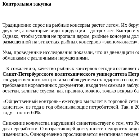
Контрольная закупка
Традиционно спрос на рыбные консервы растет летом. Их берут
двух лет, а некоторые виды продукции – до трех лет. Быстро
Однако, чтобы усилия не пропали даром, рыбные консервы дол
размещенной на этикетках рыбных консервов «эконом-класса»
Увы, проведенные исследования показали, что из двенадцати о
обманками с различными нарушениями.
– К сожалению, качество рыбных консервов сегодня оставляет 
Санкт-Петербургского политехнического университета Пет
государственного контроля за соблюдением стандартов сегодня
требования нормативных документов, вводя тем самым в заблуж
остатки, залитые соусом, как правило, можно, только вскрыв ба
«Общественный контроль» ежегодно выявляет в торговой сети
клиенты», из года в год обманывающие потребителей. Так, в 20
году – почти 60%.
Снижение количества нарушений свидетельствует о том, что Р
для переработки. О возрастающей доступности недорогих видо
изменились. Одновременно прослеживается негативная тенден