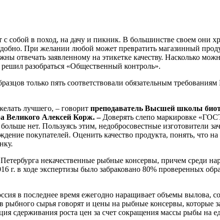
 с собой в поход, на дачу и пикник. В большинстве своем они х
 и удобно. При желании любой может превратить магазинный про
жны отвечать заявленному на этикетке качеству. Насколько мож
, решил разобраться «Общественный контроль».
бразцов только пять соответствовали обязательным требованиям 
желать лучшего, – говорит
преподаватель Высшей школы биот
ра Великого Алексей Корж. –
Доверять слепо маркировке «ГОСТ
 больше нет. Пользуясь этим, недобросовестные изготовители з
дение покупателей. Оценить качество продукта, понять, что на
нку.
 Петербурга некачественные рыбные консервы, причем среди на
16 г. в ходе экспертизы было забраковано 80% проверенных обра
оссия в последнее время ежегодно наращивает объемы вылова, 
в рыбного сырья говорят и цены на рыбные консервы, которые 
ция сдерживания роста цен за счет сокращения массы рыбы на 