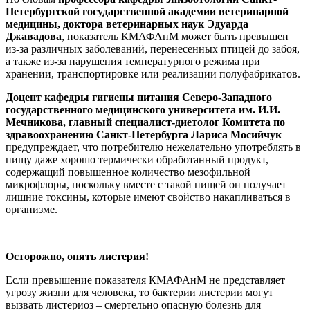
Петербургской государственной академии ветеринарной
медицины, доктора ветеринарных наук Эдуарда
Джавадова
, показатель КМАФАнМ может быть превышен
из-за различных заболеваний, перенесенных птицей до забоя,
а также из-за нарушения температурного режима при
хранении, транспортировке или реализации полуфабрикатов.
Доцент кафедры гигиены питания Северо-Западного
государственного медицинского университета им. И.И.
Мечникова, главный специалист-диетолог Комитета по
здравоохранению Санкт-Петербурга Лариса Мосийчук
предупреждает, что потребителю нежелательно употреблять в
пищу даже хорошо термически обработанный продукт,
содержащий повышенное количество мезофильной
микрофлоры, поскольку вместе с такой пищей он получает
лишние токсины, которые имеют свойство накапливаться в
организме.
Осторожно, опять листерия!
Если превышение показателя КМАФАнМ не представляет
угрозу жизни для человека, то бактерии листерии могут
вызвать листериоз – смертельно опасную болезнь для