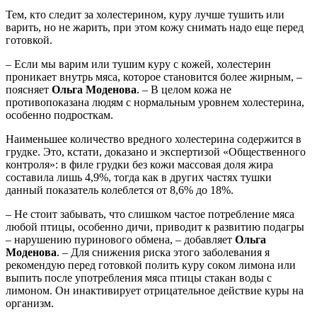
Тем, кто следит за холестерином, куру лучше тушить или
варить, но не жарить, при этом кожу снимать надо еще перед
готовкой.
– Если мы варим или тушим куру с кожей, холестерин
проникает внутрь мяса, которое становится более жирным, –
поясняет
Ольга Моденова
. – В целом кожа не
противопоказана людям с нормальным уровнем холестерина,
особенно подросткам.
Наименьшее количество вредного холестерина содержится в
грудке. Это, кстати, доказано и экспертизой «Общественного
контроля»: в филе грудки без кожи массовая доля жира
составила лишь 4,9%, тогда как в других частях тушки
данный показатель колеблется от 8,6% до 18%.
– Не стоит забывать, что слишком частое потребление мяса
любой птицы, особенно дичи, приводит к развитию подагры
– нарушению пуринового обмена, – добавляет
Ольга
Моденова
. – Для снижения риска этого заболевания я
рекомендую перед готовкой полить куру соком лимона или
выпить после употребления мяса птицы стакан воды с
лимоном. Он инактивирует отрицательное действие куры на
организм.