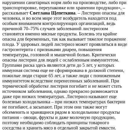
нарушении санитарных норм либо на производстве, либо при
транспортировке, переупаковке или хранении продукции», –
рассказывает
Светлана Щепеткина
. – Листерии опасны для
человека, и во всем мире этот возбудитель находится под
особым вниманием контролирующих организаций, ведь
причиной 70–75% случаев заболеваний листериозом
становятся именно мясные продукты. Болезнь эта крайне
опасна для беременных, так как вызывает тяжелое поражение
плода. У здоровых людей листериоз может проявляться в виде
гастроэнтерита с признаками диареи, повышения
температуры, головной и мышечной болью. Критически
опасны листерии для людей с ослабленным иммунитетом.
Группами риска здесь являются дети до 5 лет, у которых
иммунная система еще не сформирована в должной степени,
пожилые люди старше 65 лет, а также люди с пониженным
иммунитетом вследствие перенесенных заболеваний. При
термической обработке листерия погибает и не может стать
источником заболевания, однако прекрасно размножается
даже при низких температурах. Листериоз называют еще
болезнью холодильника – при низких температурах бактерии
не погибают, а засыпают. При этом они также могут
обсеменить и хранящиеся рядом в холодильнике продукты
питания – овощи, фрукты и даже молочную продукцию,
поэтому необходимо соблюдать принципы товарного
соседства и хранить мясо в отдельной закрытой емкости.