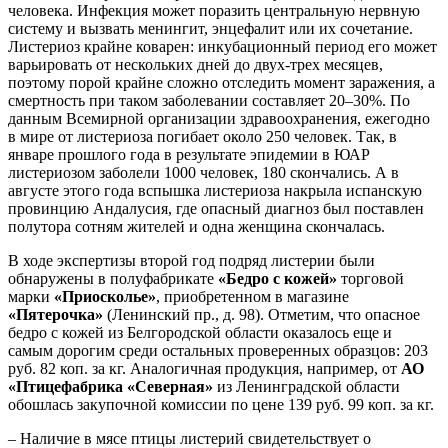
человека. Инфекция может поразить центральную нервную
систему и вызвать менингит, энцефалит или их сочетание.
Листериоз крайне коварен: инкубационный период его может
варьировать от нескольких дней до двух-трех месяцев,
поэтому порой крайне сложно отследить момент заражения, а
смертность при таком заболевании составляет 20–30%. По
данным Всемирной организации здравоохранения, ежегодно
в мире от листериоза погибает около 250 человек. Так, в
январе прошлого года в результате эпидемии в ЮАР
листериозом заболели 1000 человек, 180 скончались. А в
августе этого года вспышка листериоза накрыла испанскую
провинцию Андалусия, где опасный диагноз был поставлен
полутора сотням жителей и одна женщина скончалась.
В ходе экспертизы второй год подряд листерии были
обнаружены в полуфабрикате
«Бедро с кожей»
торговой
марки
«Приосколье»
, приобретенном в магазине
«Пятерочка»
(Ленинский пр., д. 98). Отметим, что опасное
бедро с кожей из Белгородской области оказалось еще и
самым дорогим среди остальных проверенных образцов: 203
руб. 82 коп. за кг. Аналогичная продукция, например, от
АО
«Птицефабрика «Северная»
из Ленинградской области
обошлась закупочной комиссии по цене 139 руб. 99 коп. за кг.
– Наличие в мясе птицы листерий свидетельствует о