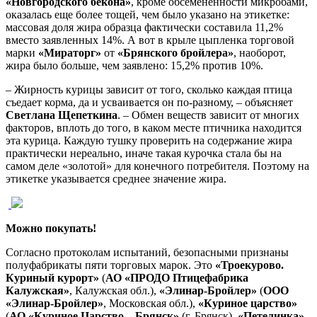
«Новгородского бекона»
, кроме обсемененности микробами,
оказалась еще более тощей, чем было указано на этикетке:
массовая доля жира образца фактически составила 11,2%
вместо заявленных 14%. А вот в крыле цыпленка торговой
марки
«Мираторг»
от
«Брянского бройлера»
, наоборот,
жира было больше, чем заявлено: 15,2% против 10%.
– Жирность курицы зависит от того, сколько каждая птица
съедает корма, да и усваивается он по-разному, – объясняет
Светлана Щепеткина
. – Обмен веществ зависит от многих
факторов, вплоть до того, в каком месте птичника находится
эта курица. Каждую тушку проверить на содержание жира
практически нереально, иначе такая курочка стала бы на
самом деле «золотой» для конечного потребителя. Поэтому на
этикетке указывается среднее значение жира.
Можно покупать!
Согласно протоколам испытаний, безопасными признаны
полуфабрикаты пяти торговых марок. Это
«Троекурово.
Куриный курорт»
(
АО «ПРОДО Птицефабрика
Калужская»
, Калужская обл.),
«Элинар-Бройлер»
(
ООО
«Элинар-Бройлер»
, Московская обл.),
«Куриное царство»
(
АО «Куриное Царство – Брянск»
(г. Брянск),
«Петелинка»