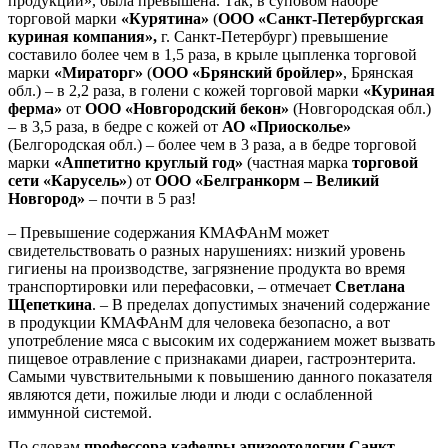
продукции», была превышена. Так, в суповом наборе
торговой марки
«Курятина»
(
ООО «Санкт-Петербургская
куриная компания»,
г.
Санкт-Петербург) превышение
составило более чем в 1,5 раза, в крыле цыпленка торговой
марки
«Мираторг»
(
ООО «Брянский бройлер»
, Брянская
обл.) – в 2,2 раза, в голени с кожей торговой марки
«Куриная
ферма»
от
ООО «Новгородский бекон»
(Новгородская обл.)
– в 3,5 раза, в бедре с кожей от
АО «Приосколье»
(Белгородская обл.) – более чем в 3 раза, а в бедре торговой
марки
«Аппетитно круглый год»
(частная марка
торговой
сети «Карусель»
) от
ООО «Белгранкорм – Великий
Новгород»
– почти в 5 раз!
– Превышение содержания КМАФАнМ может
свидетельствовать о разных нарушениях: низкий уровень
гигиены на производстве, загрязнение продукта во время
транспортировки или перефасовки, – отмечает
Светлана
Щепеткина
. – В пределах допустимых значений содержание
в продукции КМАФАнМ для человека безопасно, а вот
употребление мяса с высоким их содержанием может вызвать
пищевое отравление с признаками диареи, гастроэнтерита.
Самыми чувствительными к повышению данного показателя
являются дети, пожилые люди и люди с ослабленной
иммунной системой.
По словам
профессора кафедры эпизоотологии Санкт-