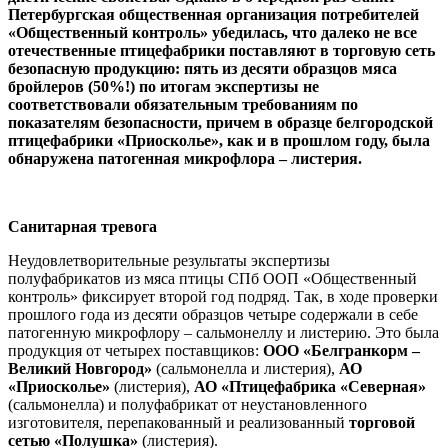
Петербургская общественная организация потребителей
«Общественный контроль» убедилась, что далеко не все
отечественные птицефабрики поставляют в торговую сеть
безопасную продукцию: пять из десяти образцов мяса
бройлеров (50%!) по итогам экспертизы не
соответствовали обязательным требованиям по
показателям безопасности, причем в образце белгородской
птицефабрики «Приосколье», как и в прошлом году, была
обнаружена патогенная микрофлора – листерия.
Санитарная тревога
Неудовлетворительные результаты экспертизы
полуфабрикатов из мяса птицы СПб ООП «Общественный
контроль» фиксирует второй год подряд. Так, в ходе проверки
прошлого года из десяти образцов четыре содержали в себе
патогенную микрофлору – сальмонеллу и листерию. Это была
продукция от четырех поставщиков:
ООО «Белгранкорм –
Великий Новгород»
(сальмонелла и листерия),
АО
«Приосколье»
(листерия),
АО «Птицефабрика «Северная»
(сальмонелла) и полуфабрикат от неустановленного
изготовителя, перепакованный и реализованный
торговой
сетью «Полушка»
(листерия).