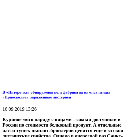
В «Пятерочке» обнаружены полуфабрикаты из мяса птицы
«Приосколье», зараженные листерией
16.09.2019 13:26
Куриное мясо наряду с яйцами – самый доступный в
России по стоимости белковый продукт. А отдельные
части тушек цыплят-бройлеров ценятся еще и за свои
диетические свойства. Однако в очередной раз Санкт-