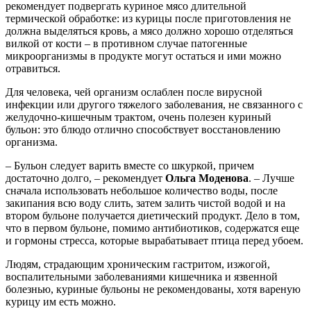
рекомендует подвергать куриное мясо длительной
термической обработке: из курицы после приготовления не
должна выделяться кровь, а мясо должно хорошо отделяться
вилкой от кости – в противном случае патогенные
микроорганизмы в продукте могут остаться и ими можно
отравиться.
Для человека, чей организм ослаблен после вирусной
инфекции или другого тяжелого заболевания, не связанного с
желудочно-кишечным трактом, очень полезен куриный
бульон: это блюдо отлично способствует восстановлению
организма.
– Бульон следует варить вместе со шкуркой, причем
достаточно долго, – рекомендует
Ольга Моденова
. – Лучше
сначала использовать небольшое количество воды, после
закипания всю воду слить, затем залить чистой водой и на
втором бульоне получается диетический продукт. Дело в том,
что в первом бульоне, помимо антибиотиков, содержатся еще
и гормоны стресса, которые вырабатывает птица перед убоем.
Людям, страдающим хроническим гастритом, изжогой,
воспалительными заболеваниями кишечника и язвенной
болезнью, куриные бульоны не рекомендованы, хотя вареную
курицу им есть можно.