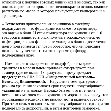
относиться к покупке готовых блинчиков в киосках, так как
для их жарки часто применяют неоднократно использованное
растительное масло, в котором присутствуют канцерогены и
трансжиры.
– Технология приготовления блинчиков в фастфуде
подразумевает, что фарш хранится какое-то время перед
закладкой в блин. И если температура его хранения от +10
градусов и выше, есть риск получить токсикологическую
инфекцию, так как фарш после укладки в блин недостаточно
долго подвергается тепловой обработке, что не позволяет
полностью уничтожить патогенную микрофлору, –
подчеркивает врач.
– Помните, что замороженные полуфабрикаты должны
храниться в морозильном прилавке супермаркета при
температуре не выше -18 градусов, – предупреждает
председатель СПб ООП «Общественный контроль»
Всеволод Вишневецкий.
– Нарушение температурного
режима хранения сокращает срок годности полуфабрикатов,
указанный на упаковке. Нередко бывает, что в течение
нескольких месяцев срока хранения замороженных продуктов
морозильник неоднократно выключают и включают заново.
При этом нельзя исключать, что полуфабрикаты неоднократно
подвергались дефростации, а затем повторной заморозке.