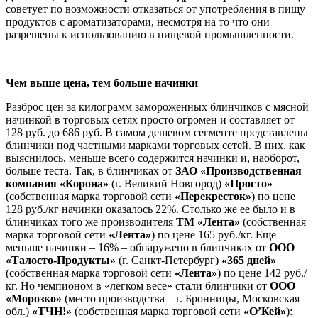
советует по возможности отказаться от употребления в пищу
продуктов с ароматизаторами, несмотря на то что они
разрешены к использованию в пищевой промышленности.
Чем выше цена, тем больше начинки
Разброс цен за килограмм замороженных блинчиков с мясной
начинкой в торговых сетях просто огромен и составляет от
128 руб. до 686 руб. В самом дешевом сегменте представлены
блинчики под частными марками торговых сетей. В них, как
выяснилось, меньше всего содержится начинки и, наоборот,
больше теста. Так, в блинчиках от
ЗАО «Производственная
компания «Корона»
(г. Великий Новгород)
«Просто»
(собственная марка торговой сети
«Перекресток»
) по цене
128 руб./кг начинки оказалось 22%. Столько же ее было и в
блинчиках того же производителя
ТМ «Лента»
(собственная
марка торговой сети
«Лента»
) по цене 165 руб./кг. Еще
меньше начинки – 16% – обнаружено в блинчиках от
ООО
«Талосто-Продукты»
(г. Санкт-Петербург)
«365 дней»
(собственная марка торговой сети
«Лента»
) по цене 142 руб./
кг. Но чемпионом в «легком весе» стали блинчики от
ООО
«Морозко»
(место производства – г. Бронницы, Московская
обл.)
«ТЧН!»
(собственная марка торговой сети
«О’Кей»
):