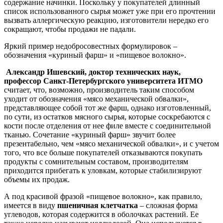
содержание начинки. Поскольку у покупателей длинный
список использованного сырья может уже при его прочтении
вызвать аллергическую реакцию, изготовители нередко его
сокращают, чтобы продажи не падали.
Яркий пример недобросовестных формулировок –
обозначения «куриный фарш» и «пищевое волокно».
Александр Ишевский, доктор технических наук,
профессор Санкт-Петербургского университета ИТМО
считает, что, возможно, производитель таким способом
уходит от обозначения «мясо механической обвалки»,
представляющее собой тот же фарш, однако изготовленный,
по сути, из остатков мясного сырья, которые соскребаются с
кости после отделения от нее филе вместе с соединительной
тканью. Сочетание «куриный фарш» звучит более
презентабельно, чем «мясо механической обвалки», и с учетом
того, что все больше покупателей отказываются покупать
продукты с сомнительным составом, производителям
приходится прибегать к уловкам, которые стабилизируют
объемы их продаж.
А под красивой фразой «пищевое волокно», как правило,
имеется в виду
пшеничная
клетчатка
– сложная форма
углеводов, которая содержится в оболочках растений. Ее