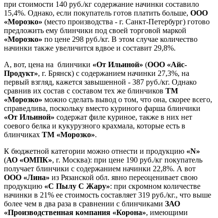
при стоимости 140 руб./кг содержание начинки составило
15,4%. Однако, если покупатель готов платить больше,
ООО
«Морозко»
(место производства - г. Санкт-Петербург) готово
предложить ему блинчики под своей торговой маркой
«Морозко»
по цене 298 руб./кг. В этом случае количество
начинки также увеличится вдвое и составит 29,8%.
А, вот, цена на блинчики
«От Ильиной»
(
ООО «Айс-
Продукт»
, г. Брянск) с содержанием начинки 27,3%, на
первый взгляд, кажется завышенной - 387 руб./кг. Однако
сравнив их состав с составом тех же блинчиков
ТМ
«Морозко»
можно сделать вывод о том, что она, скорее всего,
справедлива, поскольку вместо куриного фарша блинчики
«От Ильиной»
содержат филе куриное, также в них нет
соевого белка и кукурузного крахмала, которые есть в
блинчиках
ТМ «Морозко»
.
К бюджетной категории можно отнести и продукцию
«
N
»
(
АО «ОМПК»
, г. Москва): при цене 190 руб./кг покупатель
получает блинчики с содержанием начинки 22,8%. А вот
ООО «Лина»
из Рязанской обл. явно переоценивает свою
продукцию
«С Пылу С Жару»
: при скромном количестве
начинки в 21% ее стоимость составляет 319 руб./кг., что выше
более чем в два раза в сравнении с блинчиками
ЗАО
«Производственная компания «Корона»
, имеющими