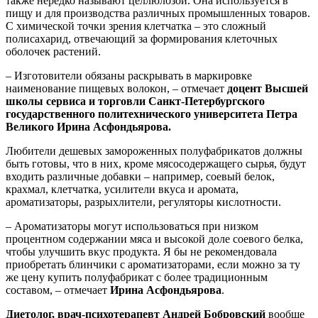
также нередко называют целлюлозой. Она используется в
пищу и для производства различных промышленных товаров.
С химической точки зрения клетчатка – это сложный
полисахарид, отвечающий за формирования клеточных
оболочек растений.
– Изготовители обязаны раскрывать в маркировке
наименование пищевых волокон, – отмечает
доцент Высшей
школы сервиса и торговли Санкт-Петербургского
государственного политехнического университета Петра
Великого Ирина Асфондьярова.
Любители дешевых замороженных полуфабрикатов должны
быть готовы, что в них, кроме мясосодержащего сырья, будут
входить различные добавки – например, соевый белок,
крахмал, клетчатка, усилители вкуса и аромата,
ароматизаторы, разрыхлители, регуляторы кислотности.
– Ароматизаторы могут использоваться при низком
процентном содержании мяса и высокой доле соевого белка,
чтобы улучшить вкус продукта. Я бы не рекомендовала
приобретать блинчики с ароматизаторами, если можно за ту
же цену купить полуфабрикат с более традиционным
составом, – отмечает
Ирина Асфондьярова
.
Диетолог, врач-психотерапевт Андрей Бобровский
вообще