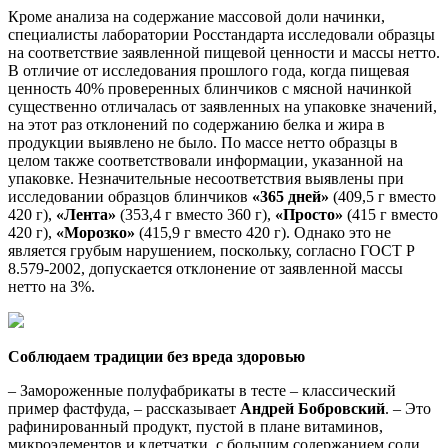
Кроме анализа на содержание массовой доли начинки,
специалисты лаборатории Росстандарта исследовали образцы
на соответствие заявленной пищевой ценности и массы нетто.
В отличие от исследования прошлого года, когда пищевая
ценность 40% проверенных блинчиков с мясной начинкой
существенно отличалась от заявленных на упаковке значений,
на этот раз отклонений по содержанию белка и жира в
продукции выявлено не было. По массе нетто образцы в
целом также соответствовали информации, указанной на
упаковке. Незначительные несоответствия выявлены при
исследовании образцов блинчиков
«365 дней»
(409,5 г вместо
420 г),
«Лента»
(353,4 г вместо 360 г),
«Просто»
(415 г вместо
420 г),
«Морозко»
(415,9 г вместо 420 г). Однако это не
является грубым нарушением, поскольку, согласно ГОСТ Р
8.579-2002, допускается отклонение от заявленной массы
нетто на 3%.
Соблюдаем традиции без вреда здоровью
– Замороженные полуфабрикаты в тесте – классический
пример фастфуда, – рассказывает
Андрей Бобровский
. – Это
рафинированный продукт, пустой в плане витаминов,
микроэлементов и клетчатки, с большим содержанием соли,