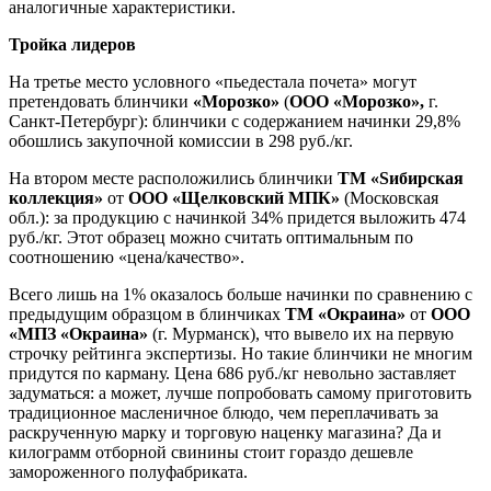
аналогичные характеристики.
Тройка лидеров
На третье место условного «пьедестала почета» могут
претендовать блинчики
«Морозко»
(
ООО «Морозко»,
г.
Санкт-Петербург): блинчики с содержанием начинки 29,8%
обошлись закупочной комиссии в 298 руб./кг.
На втором месте расположились блинчики
ТМ «
S
ибирская
коллекция»
от
ООО «Щелковский МПК»
(Московская
обл.): за продукцию с начинкой 34% придется выложить 474
руб./кг. Этот образец можно считать оптимальным по
соотношению «цена/качество».
Всего лишь на 1% оказалось больше начинки по сравнению с
предыдущим образцом в блинчиках
ТМ «Окраина»
от
ООО
«МПЗ «Окраина»
(г. Мурманск), что вывело их на первую
строчку рейтинга экспертизы. Но такие блинчики не многим
придутся по карману. Цена 686 руб./кг невольно заставляет
задуматься: а может, лучше попробовать самому приготовить
традиционное масленичное блюдо, чем переплачивать за
раскрученную марку и торговую наценку магазина? Да и
килограмм отборной свинины стоит гораздо дешевле
замороженного полуфабриката.